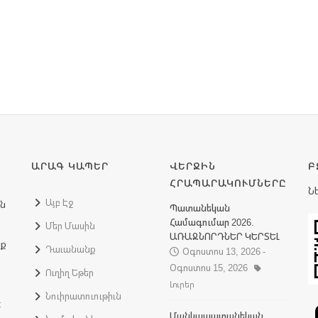
ԱՐԱԳ ԿԱՊԵՐ
ՎԵՐՋԻՆ
Բ
ՀՐԱՊԱՐԱԿՈՒՄՆԵՐԸ
Ն
Այբ Էջ
ին
Պատանեկան
Համագումար 2026.
Մեր Մասին
ԱՌԱՋՆՈՐԴՆԵՐ ԿԵՐՏԵԼ
նք
Դաւանանք
Օգոստոս 13, 2026 -
Օգոստոս 15, 2026
Ուղիղ Եթեր
Լուրեր
Նուիրատուութիւն
:
Մանկապատանեկան