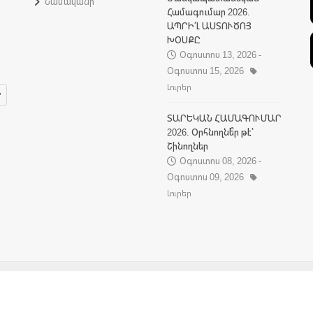
Նամականի
Համագումար 2026.
ԱՊՐԻ՛Լ ԱՍՏՈՒԾՈՅ
ԽՕՍՔԸ
Օգոստոս 13, 2026 -
Օգոստոս 15, 2026
Լուրեր
ՏԱՐԵԿԱՆ ՀԱՄԱԳՈՒՄԱՐ
2026. Օրհնողնե՞ր թէ՝
Շինողներ
Օգոստոս 08, 2026 -
Օգոստոս 09, 2026
Լուրեր
© 2026 ԿԵԱՆՔԻ ԱՂԲԻՒՐ ԵԿԵՂԵՑԻ: ԲՈԼՈՐ ԻՐԱՒՈՒՆՔՆԵՐԸ ՎԵՐԱՊԱՀՈՒԱԾ: