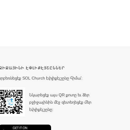
ՋԻՋԱՅԻՆԻ ԷՓԼԻՔԷՅՇԸՆՆԵՐ
երբեռնեցէք SOL Church էփլիքէյշընը հիմա՛։
Նկարեցէք այս QR քոտը եւ ձեր
բջիջայինին մէջ զետեղեցէք մեր
էփլիքէյշընը: