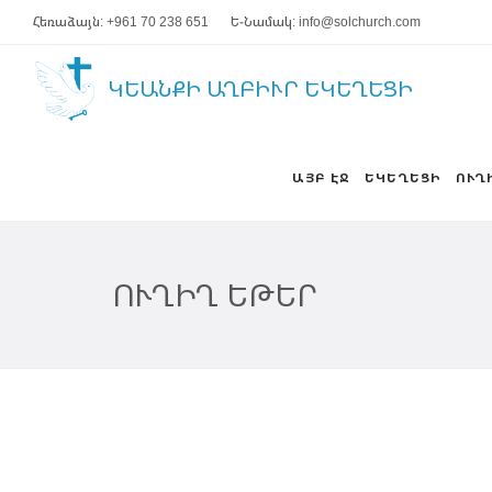
Հեռաձայն: +961 70 238 651
Ե-Նամակ: info@solchurch.com
ԿԵԱՆՔԻ ԱՂԲԻՒՐ ԵԿԵՂԵՑԻ
ԱՅԲ ԷՋ
ԵԿԵՂԵՑԻ
ՈՒՂ
ՈՒՂԻՂ ԵԹԵՐ