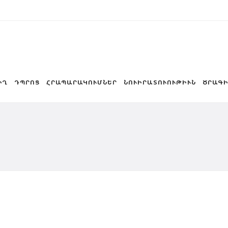
ԻՂ
ԴՊՐՈՑ
ՀՐԱՊԱՐԱԿՈՒՄՆԵՐ
ՆՈՒԻՐԱՏՈՒՈՒԹԻՒՆ
ԾՐԱԳԻ