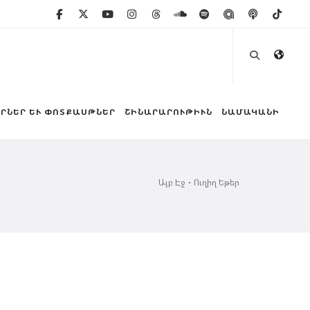
ՐՆԵՐ ԵՒ ՓՈՏՔԱՍԹՆԵՐ
ՇԻՆԱՐԱՐՈՒԹԻՒՆ
ՆԱՄԱԿԱՆԻ
Այբ Էջ
Ուղիղ Եթեր