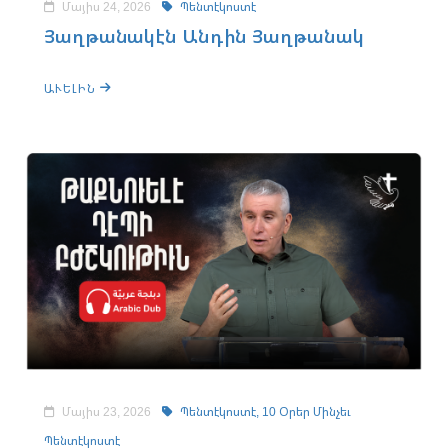
Մայիս 24, 2026
Պենտէկոստէ
Յաղթանակէն Անդին Յաղթանակ
ԱՒԵԼԻՆ
Մայիս 23, 2026
Պենտէկոստէ,
10 Օրեր Մինչեւ
Պենտէկոստէ