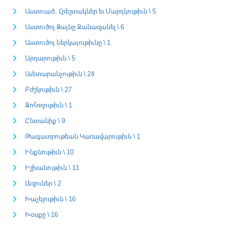
Աստուած, Հրեշտակներ եւ Մարդկութիւն \ 5
Աստուծոյ Ձայնը Զանազանել \ 6
Աստուծոյ Ներկայութիւնը \ 1
Արդարութիւն \ 5
Աւետարանչութիւն \ 24
Բժշկութիւն \ 27
Զոհողութիւն \ 1
Ընտանիք \ 9
Թագաւորութեան Կառավարութիւն \ 1
Ինքնութիւն \ 10
Իշխանութիւն \ 11
Լեզուներ \ 2
Խաչելութիւն \ 16
Խօսքը \ 16