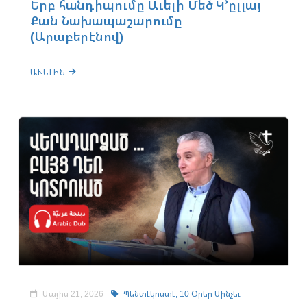
Երբ հանդիպումը Աւելի Մեծ Կ՚ըլլայ
Քան Նախապաշարումը
(Արաբերէնով)
ԱՒԵԼԻՆ
Մայիս 21, 2026
Պենտէկոստէ,
10 Օրեր Մինչեւ