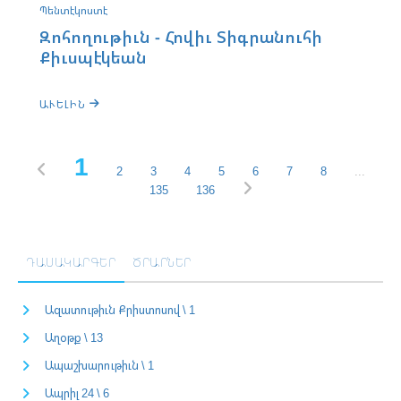
Պենտէկոստէ
Զոհողութիւն - Հովիւ Տիգրանուհի
Քիւսպէկեան
ԱՒԵԼԻՆ
1
2
3
4
5
6
7
8
...
135
136
ԴԱՍԱԿԱՐԳԵՐ
ԾՐԱՐՆԵՐ
Ազատութիւն Քրիստոսով \ 1
Աղօթք \ 13
Ապաշխարութիւն \ 1
Ապրիլ 24 \ 6