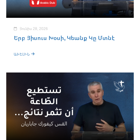
Յունիս 28, 2026
Երբ Յիսուս Խօսի, Կեանք Կը Մտնէ
ԱՒԵԼԻՆ