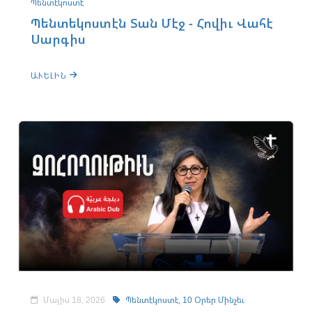
Պենտէկոստէ
Պենտեկոստէն Տան Մէջ - Հովիւ Վահէ
Սարգիս
ԱՒԵԼԻՆ
Մայիս 18, 2026
Պենտէկոստէ,
10 Օրեր Մինչեւ