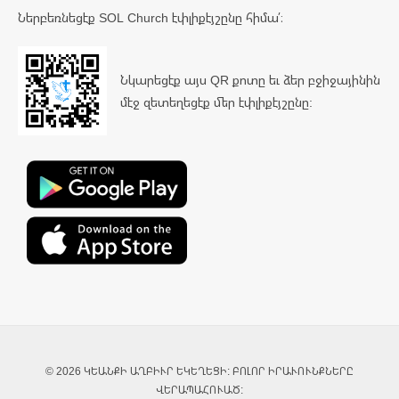
Ներբեռնեցէք SOL Church էփլիքէյշընը հիմա՛։
Նկարեցէք այս QR քոտը եւ ձեր բջիջայինին
մէջ զետեղեցէք մեր էփլիքէյշընը:
© 2026 ԿԵԱՆՔԻ ԱՂԲԻՒՐ ԵԿԵՂԵՑԻ: ԲՈԼՈՐ ԻՐԱՒՈՒՆՔՆԵՐԸ
ՎԵՐԱՊԱՀՈՒԱԾ: