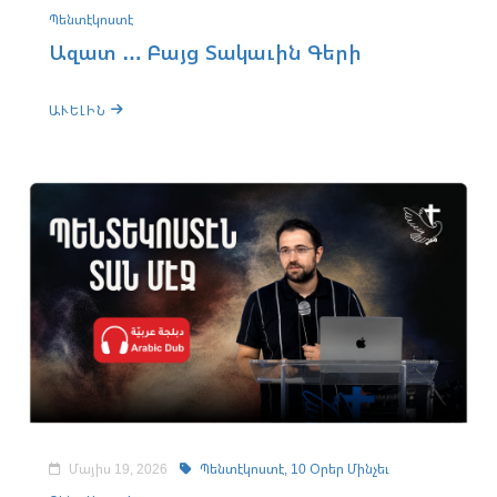
Պենտէկոստէ
Ազատ … Բայց Տակաւին Գերի
ԱՒԵԼԻՆ
Մայիս 19, 2026
Պենտէկոստէ,
10 Օրեր Մինչեւ