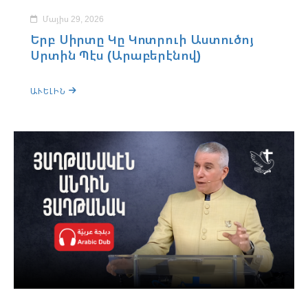
Մայիս 29, 2026
Երբ Սիրտը Կը Կոտրուի Աստուծոյ
Սրտին Պէս (Արաբերէնով)
ԱՒԵԼԻՆ