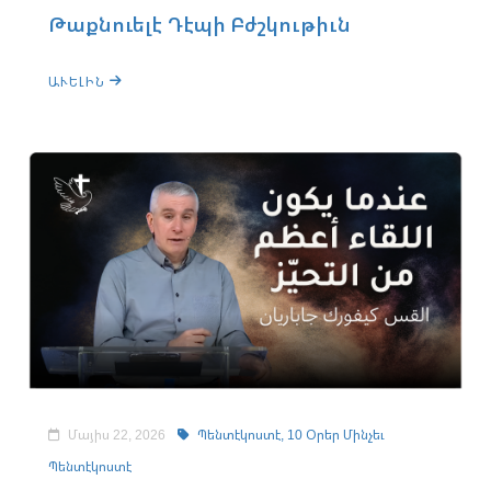
Թաքնուելէ Դէպի Բժշկութիւն
ԱՒԵԼԻՆ
Մայիս 22, 2026
Պենտէկոստէ,
10 Օրեր Մինչեւ
Պենտէկոստէ