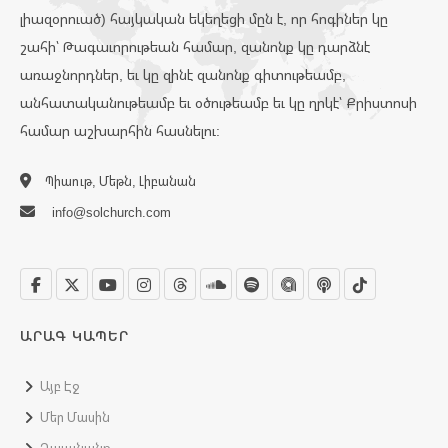
լիազօրուած) հայկական եկեղեցի մըն է, որ հոգիներ կը
շահի՝ Թագաւորութեան համար, զանոնք կը դարձնէ
առաջնորդներ, եւ կը զինէ զանոնք գիտութեամբ,
անհատականութեամբ եւ օծութեամբ եւ կը ղրկէ՝ Քրիստոսի
համար աշխարհին հասնելու:
Պիաութ, Մեթն, Լիբանան
info@solchurch.com
ԱՐԱԳ ԿԱՊԵՐ
Այբ Էջ
Մեր Մասին
Դաւանանք