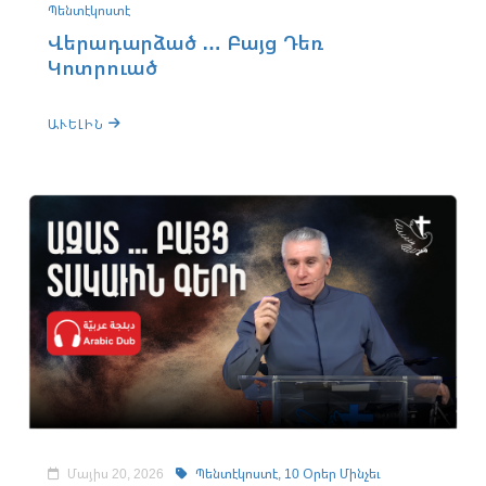
Պենտէկոստէ
Վերադարձած … Բայց Դեռ
Կոտրուած
ԱՒԵԼԻՆ
Մայիս 20, 2026
Պենտէկոստէ,
10 Օրեր Մինչեւ