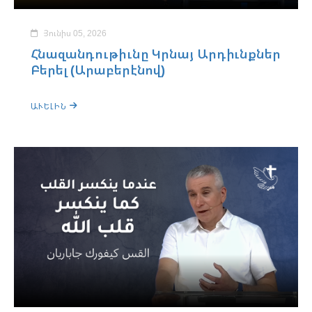
Յունիս 05, 2026
Հնազանդութիւնը Կրնայ Արդիւնքներ
Բերել (Արաբերէնով)
ԱՒԵԼԻՆ