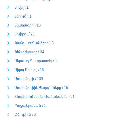
Յովել \ 1
Ներում \ 1
Նկարագիր \ 13
Նուիրում \ 1
Պահուած Գանձերը \ 5
Պենտէկոստէ \ 34
Սերունդ Պատրաստել \ 1
Սիրոյ Երեկոյ \ 16
Սուրբ Հոգի \ 109
Սուրբ Հոգիին Պարգեւները \ 15
Տնօրինումներ եւ Ժամանակներ \ 1
Քաջալերական \ 1
Օծութիւն \ 8