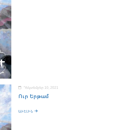
Դեկտեմբեր 10, 2021
Ուր Երթամ
ԱՒԵԼԻՆ