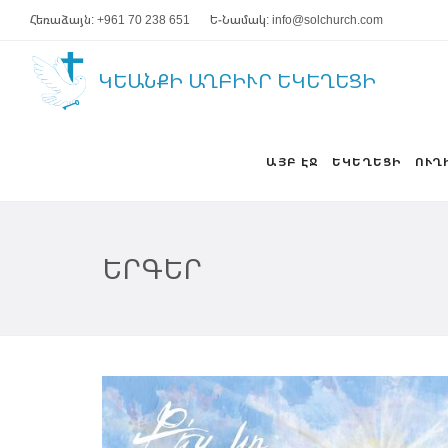
Հեռաձայն: +961 70 238 651
Ե-Նամակ: info@solchurch.com
ԿԵԱՆՔԻ ԱՂԲԻՒՐ ԵԿԵՂԵՑԻ
ԱՅԲ ԷՋ
ԵԿԵՂԵՑԻ
ՈՒՂ
ԵՐԳԵՐ