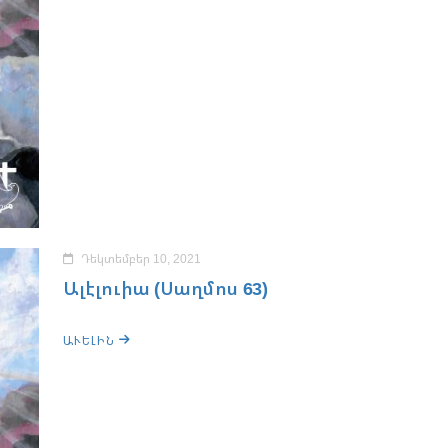
Դեկտեմբեր 10, 2021
Ալէլուիա (Սաղմոս 63)
ԱՒԵԼԻՆ