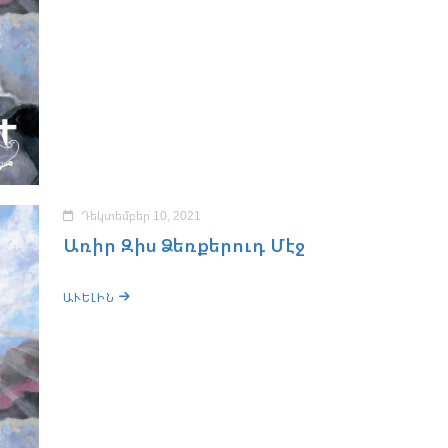
Դեկտեմբեր 10, 2021
Առիր Զիս Ձեռքերուդ Մէջ
ԱՒԵԼԻՆ