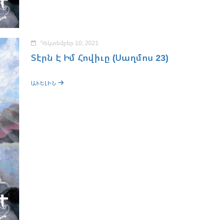
Դեկտեմբեր 10, 2021
Տէրն Է Իմ Հովիւը (Սաղմոս 23)
ԱՒԵԼԻՆ