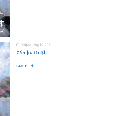
Դեկտեմբեր 10, 2021
Եհովա Ռոֆէ
ԱՒԵԼԻՆ