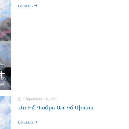
ԱՒԵԼԻՆ
Դեկտեմբեր 10, 2021
Առ Իմ Կամքս Առ Իմ Սիրտս
ԱՒԵԼԻՆ