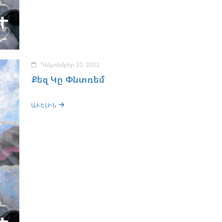
Դեկտեմբեր 10, 2021
Քեզ Կը Փնտռեմ
ԱՒԵԼԻՆ