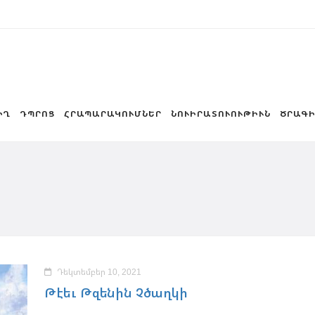
ԻՂ
ԴՊՐՈՑ
ՀՐԱՊԱՐԱԿՈՒՄՆԵՐ
ՆՈՒԻՐԱՏՈՒՈՒԹԻՒՆ
ԾՐԱԳԻ
Դեկտեմբեր 10, 2021
Թէեւ Թզենին Չծաղկի