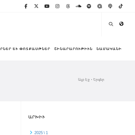
ՐՆԵՐ ԵՒ ՓՈՏՔԱՍԹՆԵՐ
ՇԻՆԱՐԱՐՈՒԹԻՒՆ
ՆԱՄԱԿԱՆԻ
Այբ Էջ
Երգեր
ԱՐԽԻՒ
2025 \ 1