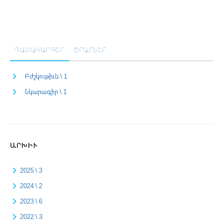
ԴԱՍԱԿԱՐԳԵՐ
ԾՐԱՐՆԵՐ
Բժշկութիւն \ 1
Նկարագիր \ 1
ԱՐԽԻՒ
2025 \ 3
2024 \ 2
2023 \ 6
2022 \ 3