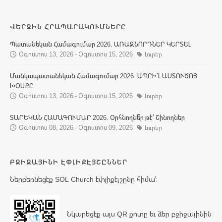
ՎԵՐՋԻՆ ՀՐԱՊԱՐԱԿՈՒՄՆԵՐԸ
Պատանեկան Համագումար 2026. ԱՌԱՋՆՈՐԴՆԵՐ ԿԵՐՏԵԼ
Օգոստոս 13, 2026 - Օգոստոս 15, 2026
Լուրեր
Մանկապատանեկան Համագումար 2026. ԱՊՐԻ՛Լ ԱՍՏՈՒԾՈՅ
ԽՕՍՔԸ
Օգոստոս 13, 2026 - Օգոստոս 15, 2026
Լուրեր
ՏԱՐԵԿԱՆ ՀԱՄԱԳՈՒՄԱՐ 2026. Օրհնողնե՞ր թէ՝ Շինողներ
Օգոստոս 08, 2026 - Օգոստոս 09, 2026
Լուրեր
ԲՋԻՋԱՅԻՆԻ ԷՓԼԻՔԷՅՇԸՆՆԵՐ
Ներբեռնեցէք SOL Church էփլիքէյշընը հիմա՛։
Նկարեցէք այս QR քոտը եւ ձեր բջիջայինին