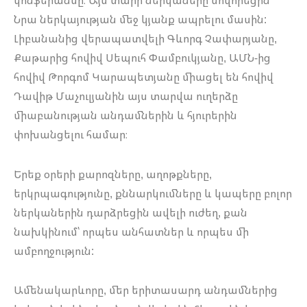
կոնֆերանսը։ Այս տարի ներկաները սովորեցին
Նրա ներկայության մեջ կյանք ապրելու մասին:
Լիբանանից վերապատվելի Գևորգ Չափարյանը,
Քաթարից հովիվ Սեպուհ Փամբուկյանը, ԱՄՆ-ից
հովիվ Թորգոմ Կարապետյանը միացել են հովիվ
Դավիթ Մաչուլյանին այս տարվա ուղերձը
միաբանության անդամներին և հյուրերին
փոխանցելու համար։
Երեք օրերի քարոզները, աղոթքները,
երկրպագությունը, քննարկումները և կապերը բոլոր
ներկաներին դարձրեցին ավելի ուժեղ, քան
նախկինում՝ որպես անհատներ և որպես մի
ամբողջություն:
Ամենակարևորը, մեր երիտասարդ անդամներից