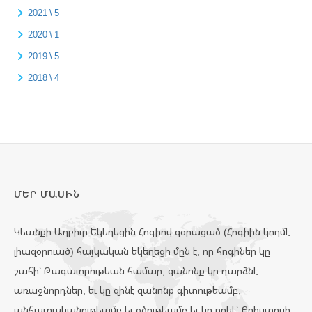
2021 \ 5
2020 \ 1
2019 \ 5
2018 \ 4
ՄԵՐ ՄԱՍԻՆ
Կեանքի Աղբիւր Եկեղեցին Հոգիով զօրացած (Հոգիին կողմէ
լիազօրուած) հայկական եկեղեցի մըն է, որ հոգիներ կը
շահի՝ Թագաւորութեան համար, զանոնք կը դարձնէ
առաջնորդներ, եւ կը զինէ զանոնք գիտութեամբ,
անհատականութեամբ եւ օծութեամբ եւ կը ղրկէ՝ Քրիստոսի