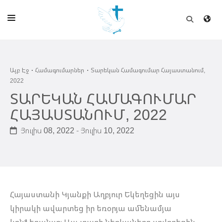
ԱՅԲ ԷՋ
Այբ Էջ
Համագումարներ
Տարեկան Համագումար Հայաստանում,
ԵԿԵՂԵՑԻ
2022
ՈՒՂԻՂ
ՏԱՐԵԿԱՆ ՀԱՄԱԳՈՒՄԱՐ
ՀԱՅԱՍՏԱՆՈՒՄ, 2022
ԴՊՐՈՑ
Յուլիս 08, 2022 - Յուլիս 10, 2022
ՀՐԱՊԱՐԱԿՈՒՄՆԵՐ
ՆՈՒԻՐԱՏՈՒՈՒԹԻՒՆ
ԾՐԱԳԻՐՆԵՐ ԵՒ ՓՈՏՔԱՍԹՆԵՐ
Հայաստանի Կյանքի Աղբյուր Եկեղեցին այս
ՇԻՆԱՐԱՐՈՒԹԻՒՆ
կիրակի ավարտեց իր եռօրյա ամենամյա
ՆԱՄԱԿԱՆԻ