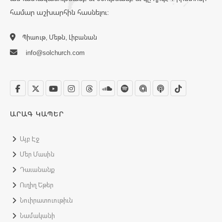
համար աշխարհին հասնելու:
Պիաութ, Մեթն, Լիբանան
info@solchurch.com
ԱՐԱԳ ԿԱՊԵՐ
Այբ Էջ
Մեր Մասին
Դաւանանք
Ուղիղ Եթեր
Նուիրատուութիւն
Նամականի