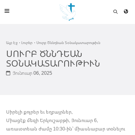
ԱՅԲ ԷՋ
Այբ Էջ
Լուրեր
Սուրբ Ծննդեան Տօնակատարութիւն
ԵԿԵՂԵՑԻ
ՍՈՒՐԲ ԾՆՆԴԵԱՆ
ՈՒՂԻՂ
ՏՕՆԱԿԱՏԱՐՈՒԹԻՒՆ
ԴՊՐՈՑ
Յունուար 06, 2025
ՀՐԱՊԱՐԱԿՈՒՄՆԵՐ
ՆՈՒԻՐԱՏՈՒՈՒԹԻՒՆ
ԾՐԱԳԻՐՆԵՐ ԵՒ ՓՈՏՔԱՍԹՆԵՐ
Սիրելի քոյրեր եւ եղբայրներ,
ՇԻՆԱՐԱՐՈՒԹԻՒՆ
Միացէք մեզի Երկուշաբթի, Յունուար 6,
առաւօտեան ժամը 10:30-ին՝ միասնաբար տօնելու
ՆԱՄԱԿԱՆԻ