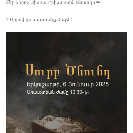
մեր Տիրոջ՝ Յիսուս Քրիստոսին Ծնունդը 👑
✨Սիրով կը սպասենք ձեզ💫: