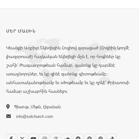
ՄԵՐ ՄԱՍԻՆ
Կեանքի Աղբիւր Եկեղեցին Հոգիով զօրացած (Հոգիին կողմէ
լիազօրուած) հայկական եկեղեցի մըն է, որ հոգիներ կը
շահի՝ Թագաւորութեան համար, զանոնք կը դարձնէ
առաջնորդներ, եւ կը զինէ զանոնք գիտութեամբ,
անհատականութեամբ եւ օծութեամբ եւ կը ղրկէ՝ Քրիստոսի
համար աշխարհին հասնելու:
Պիաութ, Մեթն, Լիբանան
info@solchurch.com