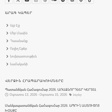
ԱՐԱԳ ԿԱՊԵՐ
Այբ Էջ
Մեր Մասին
Դաւանանք
Ուղիղ Եթեր
Նուիրատուութիւն
Նամականի
ՎԵՐՋԻՆ ՀՐԱՊԱՐԱԿՈՒՄՆԵՐԸ
Պատանեկան Համագումար 2026. ԱՌԱՋՆՈՐԴՆԵՐ ԿԵՐՏԵԼ
Օգոստոս 13, 2026 - Օգոստոս 15, 2026
Լուրեր
Մանկապատանեկան Համագումար 2026. ԱՊՐԻ՛Լ ԱՍՏՈՒԾՈՅ
ԽՕՍՔԸ