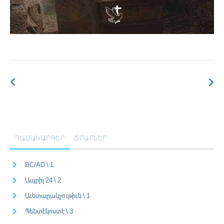
ԴԱՍԱԿԱՐԳԵՐ
ԾՐԱՐՆԵՐ
BC/AD \ 1
Ապրիլ 24 \ 2
Աւետարանչութիւն \ 1
Պենտէկոստէ \ 3