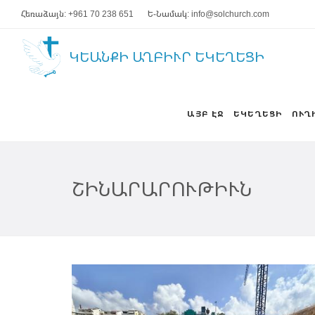
Հեռաձայն: +961 70 238 651
Ե-Նամակ: info@solchurch.com
ԿԵԱՆՔԻ ԱՂԲԻՒՐ ԵԿԵՂԵՑԻ
ԱՅԲ ԷՋ
ԵԿԵՂԵՑԻ
ՈՒՂ
ՇԻՆԱՐԱՐՈՒԹԻՒՆ