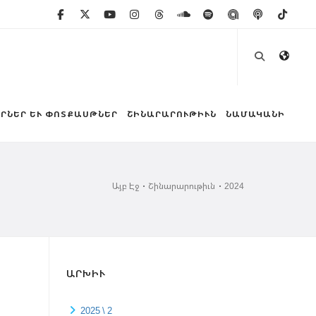
ՐՆԵՐ ԵՒ ՓՈՏՔԱՍԹՆԵՐ
ՇԻՆԱՐԱՐՈՒԹԻՒՆ
ՆԱՄԱԿԱՆԻ
Այբ Էջ
Շինարարութիւն
2024
ԱՐԽԻՒ
2025 \ 2