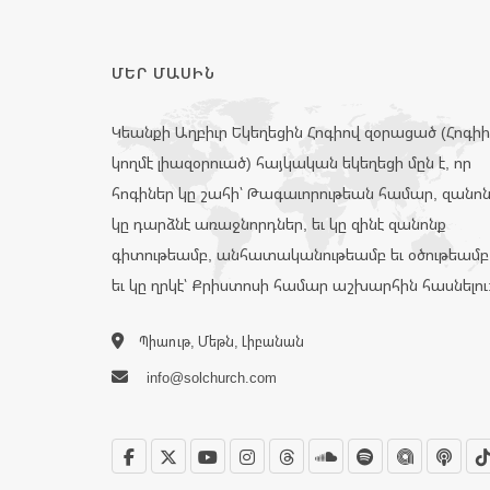
ՄԵՐ ՄԱՍԻՆ
Կեանքի Աղբիւր Եկեղեցին Հոգիով զօրացած (Հոգի
կողմէ լիազօրուած) հայկական եկեղեցի մըն է, որ
հոգիներ կը շահի՝ Թագաւորութեան համար, զանո
կը դարձնէ առաջնորդներ, եւ կը զինէ զանոնք
գիտութեամբ, անհատականութեամբ եւ օծութեամբ
եւ կը ղրկէ՝ Քրիստոսի համար աշխարհին հասնելու
Պիաութ, Մեթն, Լիբանան
info@solchurch.com