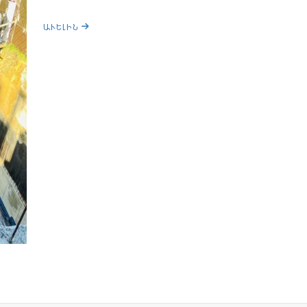
ԱՒԵԼԻՆ