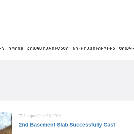
ԻՂ
ԴՊՐՈՑ
ՀՐԱՊԱՐԱԿՈՒՄՆԵՐ
ՆՈՒԻՐԱՏՈՒՈՒԹԻՒՆ
ԾՐԱԳԻ
Սեպտեմբեր 16, 2024
2nd Basement Slab Successfully Cast