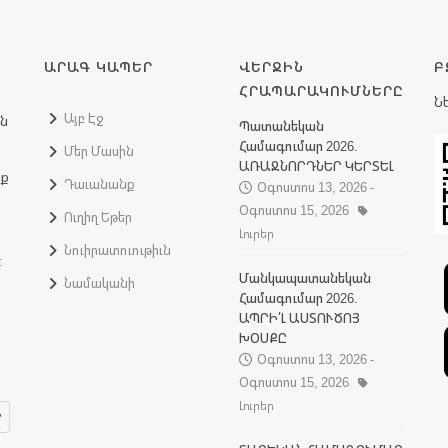
ԱՐԱԳ ԿԱՊԵՐ
ՎԵՐՋԻՆ
Բ
ՀՐԱՊԱՐԱԿՈՒՄՆԵՐԸ
Ն
Այբ Էջ
ին
Պատանեկան
Համագումար 2026.
Մեր Մասին
ԱՌԱՋՆՈՐԴՆԵՐ ԿԵՐՏԵԼ
նք
Դաւանանք
Օգոստոս 13, 2026 -
Օգոստոս 15, 2026
Ուղիղ Եթեր
Լուրեր
Նուիրատուութիւն
:
Մանկապատանեկան
Նամականի
Համագումար 2026.
ԱՊՐԻ՛Լ ԱՍՏՈՒԾՈՅ
ԽՕՍՔԸ
Օգոստոս 13, 2026 -
Օգոստոս 15, 2026
Լուրեր