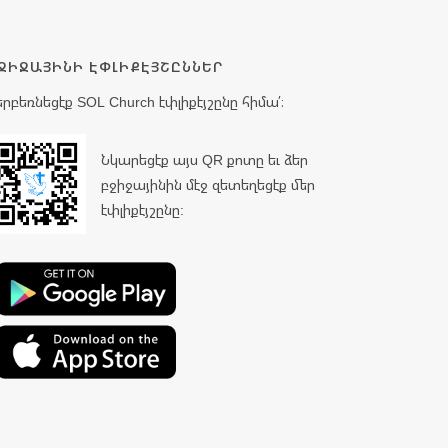
ՋԻՋԱՅԻՆԻ ԷՓԼԻՔԷՅՇԸՆՆԵՐ
երբեռնեցէք SOL Church էփլիքէյշընը հիմա՛։
Նկարեցէք այս QR քոտը եւ ձեր
բջիջայինին մէջ զետեղեցէք մեր
էփլիքէյշընը: