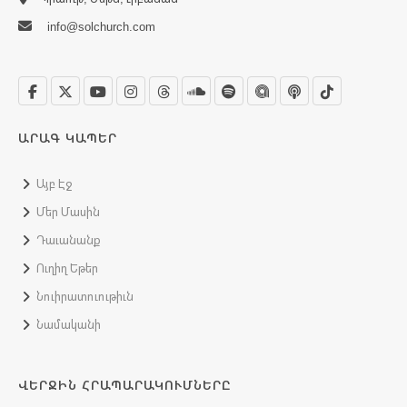
info@solchurch.com
ԱՐԱԳ ԿԱՊԵՐ
Այբ Էջ
Մեր Մասին
Դաւանանք
Ուղիղ Եթեր
Նուիրատուութիւն
Նամականի
ՎԵՐՋԻՆ ՀՐԱՊԱՐԱԿՈՒՄՆԵՐԸ