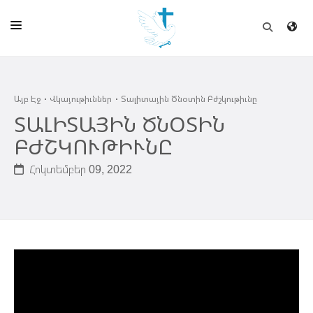
ԱՅԲ ԷՋ
Այբ Էջ
Վկայութիւններ
Տալիտային Ծնօտին Բժշկութիւնը
ԵԿԵՂԵՑԻ
ՏԱԼԻՏԱՅԻՆ ԾՆՕՏԻՆ
ՈՒՂԻՂ
ԲԺՇԿՈՒԹԻՒՆԸ
ԴՊՐՈՑ
Հոկտեմբեր 09, 2022
ՀՐԱՊԱՐԱԿՈՒՄՆԵՐ
ՆՈՒԻՐԱՏՈՒՈՒԹԻՒՆ
ԾՐԱԳԻՐՆԵՐ ԵՒ ՓՈՏՔԱՍԹՆԵՐ
ՇԻՆԱՐԱՐՈՒԹԻՒՆ
ՆԱՄԱԿԱՆԻ