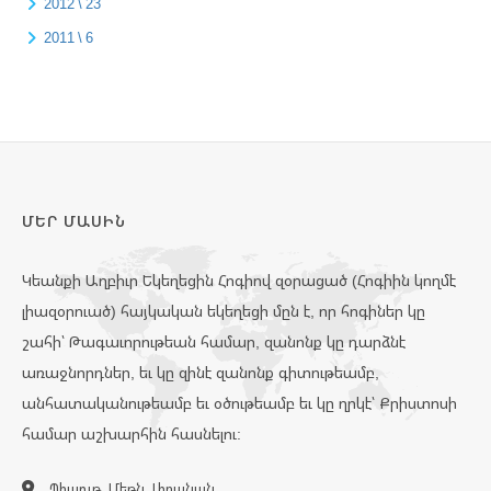
2012 \ 23
2011 \ 6
ՄԵՐ ՄԱՍԻՆ
Կեանքի Աղբիւր Եկեղեցին Հոգիով զօրացած (Հոգիին կողմէ
լիազօրուած) հայկական եկեղեցի մըն է, որ հոգիներ կը
շահի՝ Թագաւորութեան համար, զանոնք կը դարձնէ
առաջնորդներ, եւ կը զինէ զանոնք գիտութեամբ,
անհատականութեամբ եւ օծութեամբ եւ կը ղրկէ՝ Քրիստոսի
համար աշխարհին հասնելու:
Պիաութ, Մեթն, Լիբանան