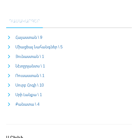
ԴԱՍԱԿԱՐԳԵՐ
Հայաստան \ 9
Միացեալ Նահանգներ \ 5
Յունաստան \ 1
Նէտըրլանտս \ 1
Ռուսաստան \ 1
Սուրբ Հոգի \ 10
Սրի Լանքա \ 1
Քանատա \ 4
ԱՐԽԻՒ