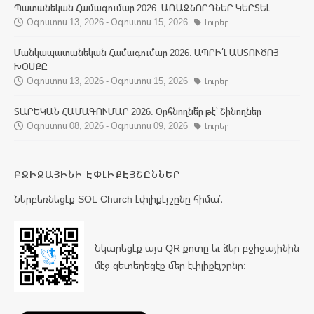
Պատանեկան Համագումար 2026. ԱՌԱՋՆՈՐԴՆԵՐ ԿԵՐՏԵԼ
Օգոստոս 13, 2026 - Օգոստոս 15, 2026
Լուրեր
Մանկապատանեկան Համագումար 2026. ԱՊՐԻ՛Լ ԱՍՏՈՒԾՈՅ
ԽՕՍՔԸ
Օգոստոս 13, 2026 - Օգոստոս 15, 2026
Լուրեր
ՏԱՐԵԿԱՆ ՀԱՄԱԳՈՒՄԱՐ 2026. Օրհնողնե՞ր թէ՝ Շինողներ
Օգոստոս 08, 2026 - Օգոստոս 09, 2026
Լուրեր
ԲՋԻՋԱՅԻՆԻ ԷՓԼԻՔԷՅՇԸՆՆԵՐ
Ներբեռնեցէք SOL Church էփլիքէյշընը հիմա՛։
Նկարեցէք այս QR քոտը եւ ձեր բջիջայինին
մէջ զետեղեցէք մեր էփլիքէյշընը: