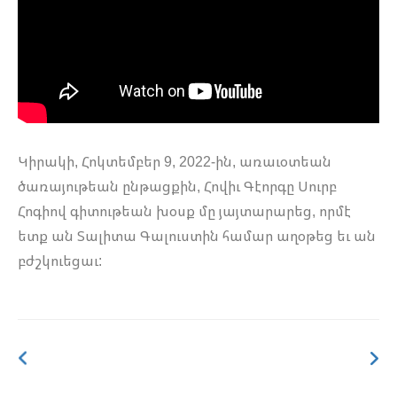
Կիրակի, Հոկտեմբեր 9, 2022-ին, առաւօտեան
ծառայութեան ընթացքին, Հովիւ Գէորգը Սուրբ
Հոգիով գիտութեան խօսք մը յայտարարեց, որմէ
ետք ան Տալիտա Գալուստին համար աղօթեց եւ ան
բժշկուեցաւ: