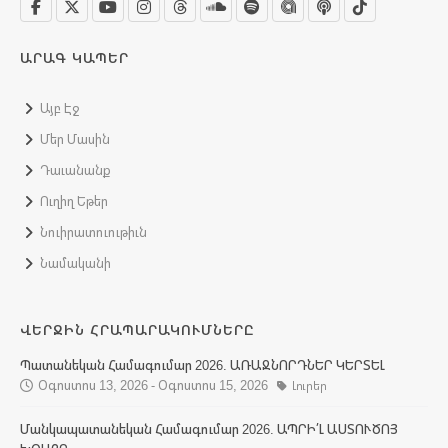
ԱՐԱԳ ԿԱՊԵՐ
Այբ Էջ
Մեր Մասին
Դաւանանք
Ուղիղ Եթեր
Նուիրատուութիւն
Նամականի
ՎԵՐՋԻՆ ՀՐԱՊԱՐԱԿՈՒՄՆԵՐԸ
Պատանեկան Համագումար 2026. ԱՌԱՋՆՈՐԴՆԵՐ ԿԵՐՏԵԼ
Օգոստոս 13, 2026 - Օգոստոս 15, 2026
Լուրեր
Մանկապատանեկան Համագումար 2026. ԱՊՐԻ՛Լ ԱՍՏՈՒԾՈՅ