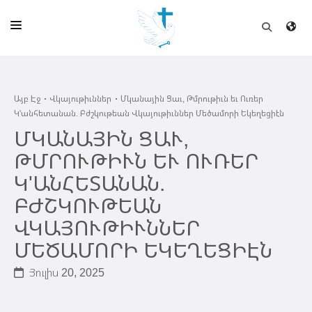
ԱՅԲ ԷՋ
Այբ Էջ
Վկայութիւններ
Մկանային Ցաւ, Թմրութիւն եւ Ուռեր
ԵԿԵՂԵՑԻ
Կ'անհետանան. Բժշկութեան Վկայութիւններ Մեծամորի Եկեղեցիէն
ՈՒՂԻՂ
ՄԿԱՆԱՅԻՆ ՑԱՒ,
ԹՄՐՈՒԹԻՒՆ ԵՒ ՈՒՌԵՐ
ԴՊՐՈՑ
Կ'ԱՆՀԵՏԱՆԱՆ.
ՀՐԱՊԱՐԱԿՈՒՄՆԵՐ
ԲԺՇԿՈՒԹԵԱՆ
ՆՈՒԻՐԱՏՈՒՈՒԹԻՒՆ
ՎԿԱՅՈՒԹԻՒՆՆԵՐ
ՄԵԾԱՄՈՐԻ ԵԿԵՂԵՑԻԷՆ
ԾՐԱԳԻՐՆԵՐ ԵՒ ՓՈՏՔԱՍԹՆԵՐ
Յուլիս 20, 2025
ՇԻՆԱՐԱՐՈՒԹԻՒՆ
ՆԱՄԱԿԱՆԻ