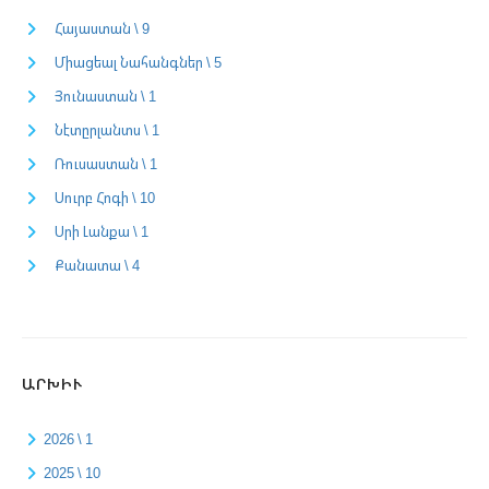
Հայաստան \ 9
Միացեալ Նահանգներ \ 5
Յունաստան \ 1
Նէտըրլանտս \ 1
Ռուսաստան \ 1
Սուրբ Հոգի \ 10
Սրի Լանքա \ 1
Քանատա \ 4
ԱՐԽԻՒ
2026 \ 1
2025 \ 10