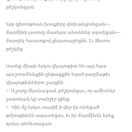
բժշկուեցան։
Երբ գիտութեան խօսքերը փոխանցուեցան—
մարմինի յատուկ մասերու անուններ տրուեցան—
մարդիկ հաւատքով ընդառաջեցին։ Եւ Յիսուս
բժշկե՛ց։
Ասոնք միայն երկու վկայութիւն են այդ հզօր
պաշտամունքին ընթացքին եղած բազմաթիւ
վկայութիւններու շարքէն.
✨ Աշոտը մկանացաւէ բժշկուեցաւ, որ ամիսներ
շարունակ կը տանջէր զինք։
✨ Կին մը երկու տարիէ ի վեր իր ունեցած
թմրութիւնէն ազատեցաւ, եւ իր մարմինէն երեք
գունդ անհետացան։