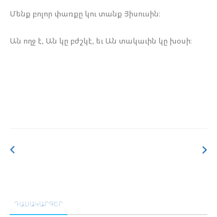
Մենք բոլոր փառքը կու տանք Յիսուսին։
Ան ողջ է, Ան կը բժշկէ, եւ Ան տակաւին կը խօսի։
ԴԱՍԱԿԱՐԳԵՐ