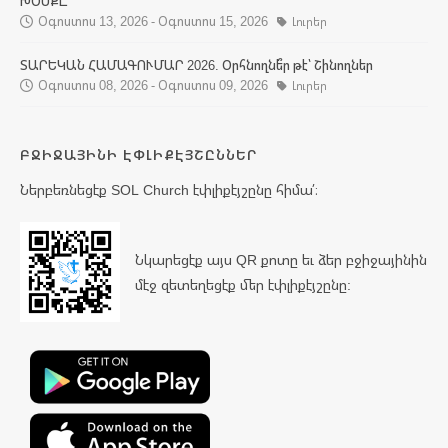
ԽՕՍՔԸ
Օգոստոս 13, 2026 - Օգոստոս 15, 2026
Լուրեր
ՏԱՐԵԿԱՆ ՀԱՄԱԳՈՒՄԱՐ 2026. Օրհնողնե՞ր թէ՝ Շինողներ
Օգոստոս 08, 2026 - Օգոստոս 09, 2026
Լուրեր
ԲՋԻՋԱՅԻՆԻ ԷՓԼԻՔԷՅՇԸՆՆԵՐ
Ներբեռնեցէք SOL Church էփլիքէյշընը հիմա՛։
Նկարեցէք այս QR քոտը եւ ձեր բջիջայինին
մէջ զետեղեցէք մեր էփլիքէյշընը: