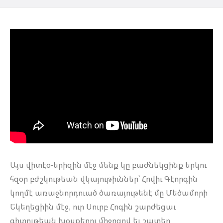
Այս վիտէօ-երիզին մէջ մենք կը բաժնեկցինք երկու
հզօր բժշկութեան վկայութիւններ՝ Հովիւ Գէորգին
կողմէ առաջնորդուած ծառայութենէ մը Մեծամորի
Եկեղեցիին մէջ, ուր Սուրբ Հոգին շարժեցաւ
գիտութեան խօսքերու միջոցով եւ շատեր