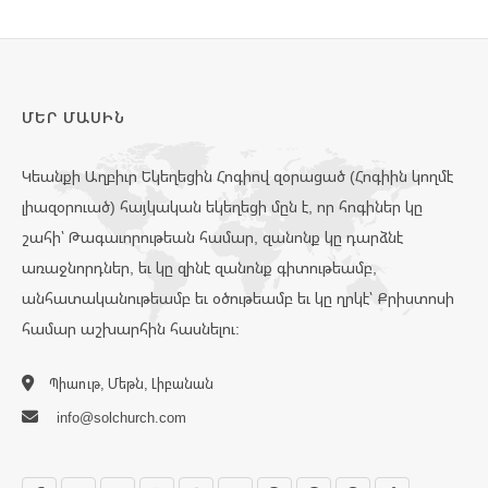
ՄԵՐ ՄԱՍԻՆ
Կեանքի Աղբիւր Եկեղեցին Հոգիով զօրացած (Հոգիին կողմէ
լիազօրուած) հայկական եկեղեցի մըն է, որ հոգիներ կը
շահի՝ Թագաւորութեան համար, զանոնք կը դարձնէ
առաջնորդներ, եւ կը զինէ զանոնք գիտութեամբ,
անհատականութեամբ եւ օծութեամբ եւ կը ղրկէ՝ Քրիստոսի
համար աշխարհին հասնելու:
Պիաութ, Մեթն, Լիբանան
info@solchurch.com