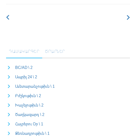
ԴԱՍԱԿԱՐԳԵՐ
ԾՐԱՐՆԵՐ
BC/AD \ 2
Ապրիլ 24 \ 2
Աւետարանչութիւն \ 1
Բժշկութիւն \ 2
Խաչելութիւն \ 2
Ծաղկազարդ \ 2
Հայրերու Օր \ 1
Ձեռնադրութիւն \ 1