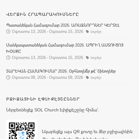
ՎԵՐՋԻՆ ՀՐԱՊԱՐԱԿՈՒՄՆԵՐԸ
Պատանեկան Համագումար 2026. ԱՌԱՋՆՈՐԴՆԵՐ ԿԵՐՏԵԼ
Օգոստոս 13, 2026 - Օգոստոս 15, 2026
Լուրեր
Մանկապատանեկան Համագումար 2026. ԱՊՐԻ՛Լ ԱՍՏՈՒԾՈՅ
ԽՕՍՔԸ
Օգոստոս 13, 2026 - Օգոստոս 15, 2026
Լուրեր
ՏԱՐԵԿԱՆ ՀԱՄԱԳՈՒՄԱՐ 2026. Օրհնողնե՞ր թէ՝ Շինողներ
Օգոստոս 08, 2026 - Օգոստոս 09, 2026
Լուրեր
ԲՋԻՋԱՅԻՆԻ ԷՓԼԻՔԷՅՇԸՆՆԵՐ
Ներբեռնեցէք SOL Church էփլիքէյշընը հիմա՛։
Նկարեցէք այս QR քոտը եւ ձեր բջիջայինին