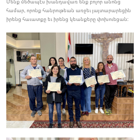
Մենք մեծապէս խանդավառ ենք բոլոր անոնց
համար, որոնք հանրութեան առջեւ յայտարարեցին
իրենց հաւատքը եւ իրենց կեանքերը փոխուեցան: