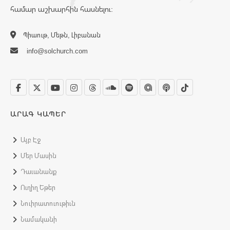
համար աշխարհին հասնելու:
Պիաութ, Մեթն, Լիբանան
info@solchurch.com
ԱՐԱԳ ԿԱՊԵՐ
Այբ Էջ
Մեր Մասին
Դաւանանք
Ուղիղ Եթեր
Նուիրատուութիւն
Նամականի