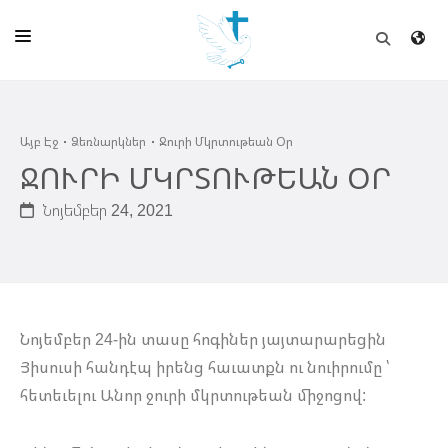
ԱՅԲ ԷՋ
Այբ Էջ
Ձեռնարկներ
Ջուրի Մկրտութեան Օր
ԵԿԵՂԵՑԻ
ՋՈՒՐԻ ՄԿՐՏՈՒԹԵԱՆ ՕՐ
ՈՒՂԻՂ
Նոյեմբեր 24, 2021
ԴՊՐՈՑ
ՀՐԱՊԱՐԱԿՈՒՄՆԵՐ
ՆՈՒԻՐԱՏՈՒՈՒԹԻՒՆ
Նոյեմբեր 24-ին տասը հոգիներ յայտարարեցին
ԾՐԱԳԻՐՆԵՐ ԵՒ ՓՈՏՔԱՍԹՆԵՐ
Յիսուսի հանդէպ իրենց հաւատքն ու նուիրումը ՝
հետեւելու Անոր ջուրի մկրտութեան միջոցով:
ՇԻՆԱՐԱՐՈՒԹԻՒՆ
ՆԱՄԱԿԱՆԻ