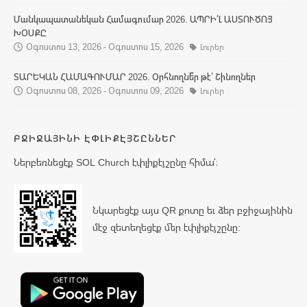
Մանկապատանեկան Համագումար 2026. ԱՊՐԻ՛Լ ԱՍՏՈՒԾՈՅ
ԽՕՍՔԸ
Օգոստոս 13, 2026 - Օգոստոս 15, 2026
Լուրեր
ՏԱՐԵԿԱՆ ՀԱՄԱԳՈՒՄԱՐ 2026. Օրհնողնե՞ր թէ՝ Շինողներ
Օգոստոս 08, 2026 - Օգոստոս 09, 2026
Լուրեր
ԲՋԻՋԱՅԻՆԻ ԷՓԼԻՔԷՅՇԸՆՆԵՐ
Ներբեռնեցէք SOL Church էփլիքէյշընը հիմա՛։
Նկարեցէք այս QR քոտը եւ ձեր բջիջայինին
մէջ զետեղեցէք մեր էփլիքէյշընը: