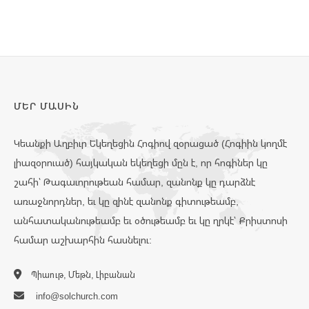
ՄԵՐ ՄԱՍԻՆ
Կեանքի Աղբիւր Եկեղեցին Հոգիով զօրացած (Հոգիին կողմէ
լիազօրուած) հայկական եկեղեցի մըն է, որ հոգիներ կը
շահի՝ Թագաւորութեան համար, զանոնք կը դարձնէ
առաջնորդներ, եւ կը զինէ զանոնք գիտութեամբ,
անհատականութեամբ եւ օծութեամբ եւ կը ղրկէ՝ Քրիստոսի
համար աշխարհին հասնելու:
Պիաութ, Մեթն, Լիբանան
info@solchurch.com