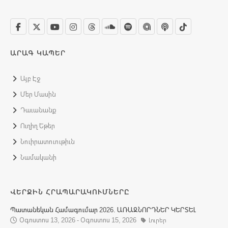
ԱՐԱԳ ԿԱՊԵՐ
Այբ Էջ
Մեր Մասին
Դաւանանք
Ուղիղ Եթեր
Նուիրատուութիւն
Նամականի
ՎԵՐՋԻՆ ՀՐԱՊԱՐԱԿՈՒՄՆԵՐԸ
Պատանեկան Համագումար 2026. ԱՌԱՋՆՈՐԴՆԵՐ ԿԵՐՏԵԼ
Օգոստոս 13, 2026 - Օգոստոս 15, 2026
Լուրեր