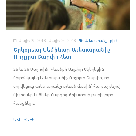
Մայիս 25, 2018 - Մայիս 26, 2018
Աւետարանչութիւն
Երկօրեայ Սեմինար Աւետարանիչ
Ռիչըրտ Շարփի Հետ
25 եւ 26 Մայիսին, Կեանքի Աղբիւր Եկեղեցին
հիւրընկալեց Աւետարանիչ Ռիչըրտ Շարփը, որ
սորվեցուց աւետարանչութեան մասին՝ հայթայթելով
միջոցներ եւ ձեւեր մարդոց Քրիստոսի բարի լուրը
հասցնելու:
ԱՒԵԼԻՆ