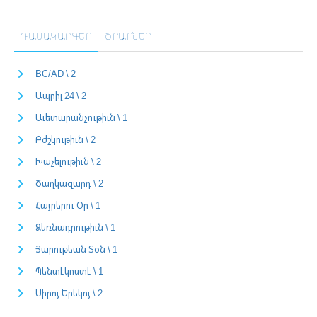
ԴԱՍԱԿԱՐԳԵՐ
ԾՐԱՐՆԵՐ
BC/AD \ 2
Ապրիլ 24 \ 2
Աւետարանչութիւն \ 1
Բժշկութիւն \ 2
Խաչելութիւն \ 2
Ծաղկազարդ \ 2
Հայրերու Օր \ 1
Ձեռնադրութիւն \ 1
Յարութեան Տօն \ 1
Պենտէկոստէ \ 1
Սիրոյ Երեկոյ \ 2