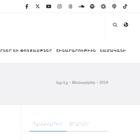
ՐՆԵՐ ԵՒ ՓՈՏՔԱՍԹՆԵՐ
ՇԻՆԱՐԱՐՈՒԹԻՒՆ
ՆԱՄԱԿԱՆԻ
Այբ Էջ
Ձեռնարկներ
2019
ԴԱՍԱԿԱՐԳԵՐ
ԾՐԱՐՆԵՐ