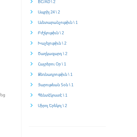
BC/AD \ 2
Ապրիլ 24 \ 2
Աւետարանչութիւն \ 1
Բժշկութիւն \ 2
Խաչելութիւն \ 2
Ծաղկազարդ \ 2
Հայրերու Օր \ 1
Ձեռնադրութիւն \ 1
Յարութեան Տօն \ 1
պեց
Պենտէկոստէ \ 1
Սիրոյ Երեկոյ \ 2