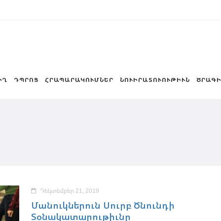
ԻՂ
ԴՊՐՈՑ
ՀՐԱՊԱՐԱԿՈՒՄՆԵՐ
ՆՈՒԻՐԱՏՈՒՈՒԹԻՒՆ
ԾՐԱԳԻ
Դեկտեմբեր 21, 2019
Մանուկներուն Սուրբ Ծնունդի
Տօնակատարութիւնը