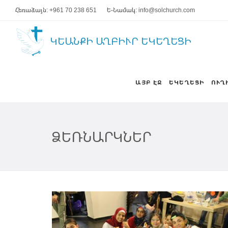
Հեռաձայն: +961 70 238 651
Ե-Նամակ: info@solchurch.com
ԿԵԱՆՔԻ ԱՂԲԻՒՐ ԵԿԵՂԵՑԻ
ԱՅԲ ԷՋ
ԵԿԵՂԵՑԻ
ՈՒՂ
ՁԵՌՆԱՐԿՆԵՐ