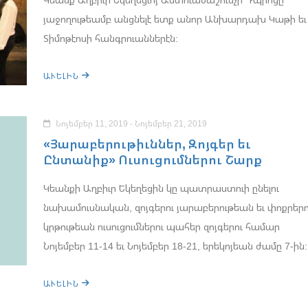
յաջողութեամբ անցնելէ ետք անոր Անխարդախ Կաթի եւ
Տիմոթէոսի հանգրուաններէն:
ԱՒԵԼԻՆ
Նոյեմբեր 11, 2019 - Նոյեմբեր 21, 2019
«Յարաբերութիւններ, Զոյգեր եւ
Ընտանիք» Ուսուցումներու Շարք
Կեանքի Աղբիւր Եկեղեցին կը պատրաստուի ընելու
նախամուսնական, զոյգերու յարաբերութեան եւ փոքրերո
կրթութեան ուսուցումներու պահեր զոյգերու համար
Նոյեմբեր 11-14 եւ Նոյեմբեր 18-21, երեկոյեան ժամը 7-ին:
ԱՒԵԼԻՆ