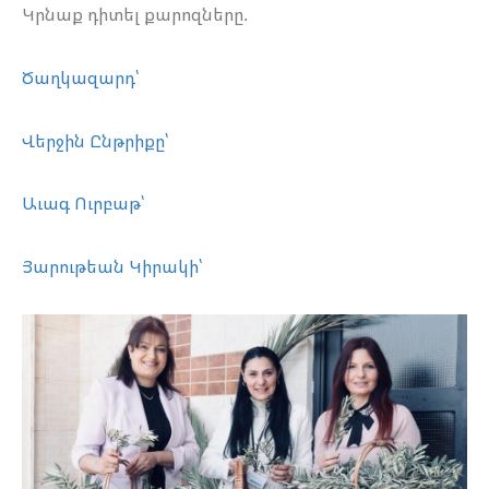
Կրնաք դիտել քարոզները.
Ծաղկազարդ՝
Վերջին Ընթրիքը՝
Աւագ Ուրբաթ՝
Յարութեան Կիրակի՝