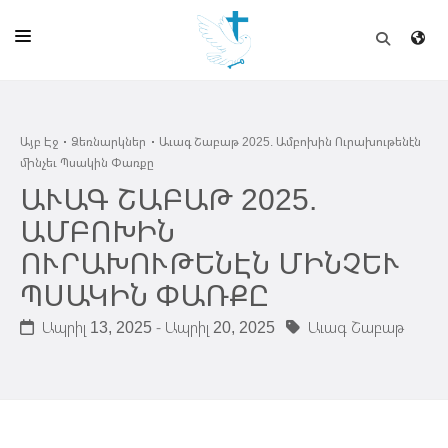
ԱՅԲ ԷՋ
Այբ Էջ
Ձեռնարկներ
Աւագ Շաբաթ 2025. Ամբոխին Ուրախութենէն
ԵԿԵՂԵՑԻ
մինչեւ Պսակին Փառքը
ՈՒՂԻՂ
ԱՒԱԳ ՇԱԲԱԹ 2025.
ԱՄԲՈԽԻՆ
ԴՊՐՈՑ
ՈՒՐԱԽՈՒԹԵՆԷՆ ՄԻՆՉԵՒ
ՀՐԱՊԱՐԱԿՈՒՄՆԵՐ
ՊՍԱԿԻՆ ՓԱՌՔԸ
ՆՈՒԻՐԱՏՈՒՈՒԹԻՒՆ
Ապրիլ 13, 2025 - Ապրիլ 20, 2025
Աւագ Շաբաթ
ԾՐԱԳԻՐՆԵՐ ԵՒ ՓՈՏՔԱՍԹՆԵՐ
ՇԻՆԱՐԱՐՈՒԹԻՒՆ
ՆԱՄԱԿԱՆԻ