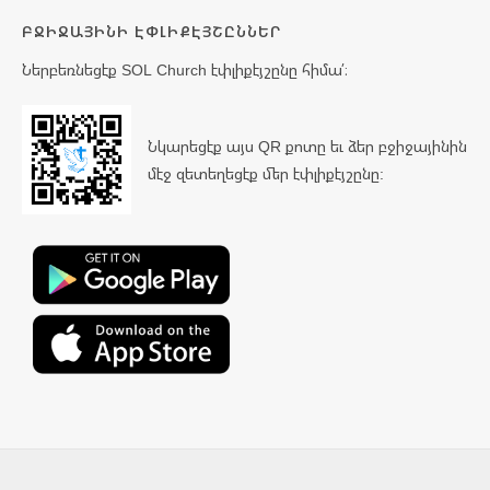
ԲՋԻՋԱՅԻՆԻ ԷՓԼԻՔԷՅՇԸՆՆԵՐ
Ներբեռնեցէք SOL Church էփլիքէյշընը հիմա՛։
Նկարեցէք այս QR քոտը եւ ձեր բջիջայինին
մէջ զետեղեցէք մեր էփլիքէյշընը: