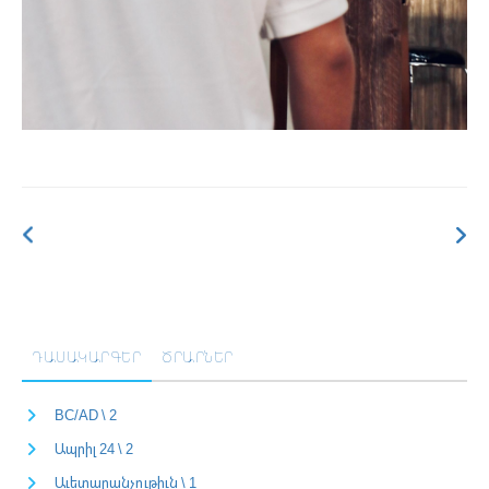
ԴԱՍԱԿԱՐԳԵՐ
ԾՐԱՐՆԵՐ
BC/AD \ 2
Ապրիլ 24 \ 2
Աւետարանչութիւն \ 1