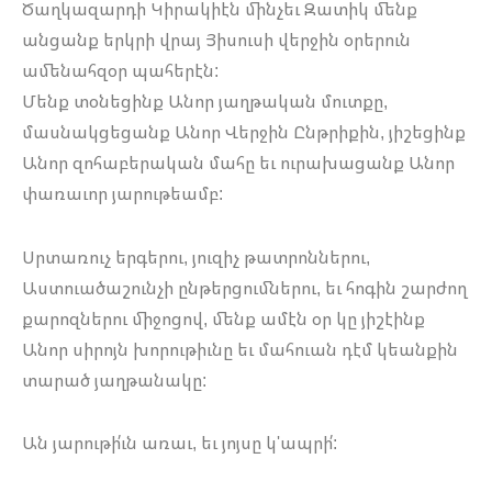
Ծաղկազարդի Կիրակիէն մինչեւ Զատիկ մենք
անցանք երկրի վրայ Յիսուսի վերջին օրերուն
ամենահզօր պահերէն:
Մենք տօնեցինք Անոր յաղթական մուտքը,
մասնակցեցանք Անոր Վերջին Ընթրիքին, յիշեցինք
Անոր զոհաբերական մահը եւ ուրախացանք Անոր
փառաւոր յարութեամբ:
Սրտառուչ երգերու, յուզիչ թատրոններու,
Աստուածաշունչի ընթերցումներու, եւ հոգին շարժող
քարոզներու միջոցով, մենք ամէն օր կը յիշէինք
Անոր սիրոյն խորութիւնը եւ մահուան դէմ կեանքին
տարած յաղթանակը:
Ան յարութի՛ւն առաւ, եւ յոյսը կ'ապրի՛: