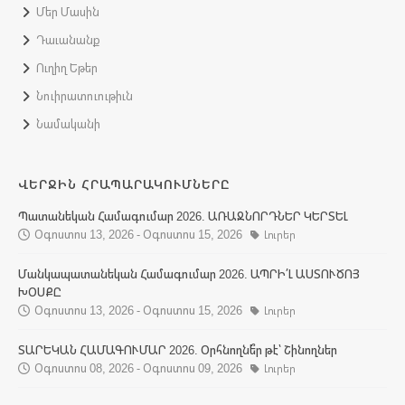
Մեր Մասին
Դաւանանք
Ուղիղ Եթեր
Նուիրատուութիւն
Նամականի
ՎԵՐՋԻՆ ՀՐԱՊԱՐԱԿՈՒՄՆԵՐԸ
Պատանեկան Համագումար 2026. ԱՌԱՋՆՈՐԴՆԵՐ ԿԵՐՏԵԼ
Օգոստոս 13, 2026 - Օգոստոս 15, 2026
Լուրեր
Մանկապատանեկան Համագումար 2026. ԱՊՐԻ՛Լ ԱՍՏՈՒԾՈՅ
ԽՕՍՔԸ
Օգոստոս 13, 2026 - Օգոստոս 15, 2026
Լուրեր
ՏԱՐԵԿԱՆ ՀԱՄԱԳՈՒՄԱՐ 2026. Օրհնողնե՞ր թէ՝ Շինողներ
Օգոստոս 08, 2026 - Օգոստոս 09, 2026
Լուրեր