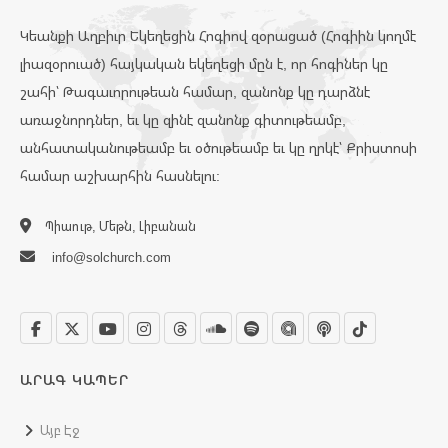
Կեանքի Աղբիւր Եկեղեցին Հոգիով զօրացած (Հոգիին կողմէ
լիազօրուած) հայկական եկեղեցի մըն է, որ հոգիներ կը
շահի՝ Թագաւորութեան համար, զանոնք կը դարձնէ
առաջնորդներ, եւ կը զինէ զանոնք գիտութեամբ,
անհատականութեամբ եւ օծութեամբ եւ կը ղրկէ՝ Քրիստոսի
համար աշխարհին հասնելու:
Պիաութ, Մեթն, Լիբանան
info@solchurch.com
ԱՐԱԳ ԿԱՊԵՐ
Այբ Էջ