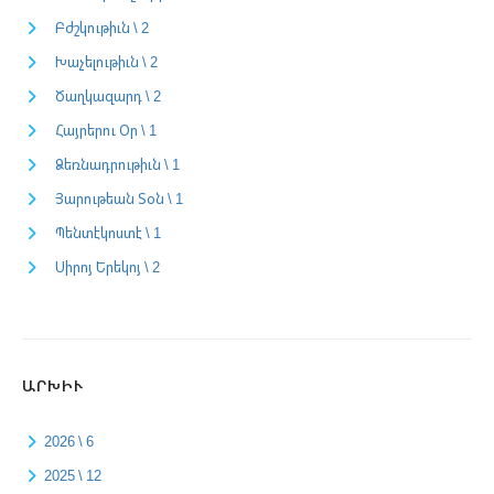
Բժշկութիւն \ 2
Խաչելութիւն \ 2
Ծաղկազարդ \ 2
Հայրերու Օր \ 1
Ձեռնադրութիւն \ 1
Յարութեան Տօն \ 1
Պենտէկոստէ \ 1
Սիրոյ Երեկոյ \ 2
ԱՐԽԻՒ
2026 \ 6
2025 \ 12