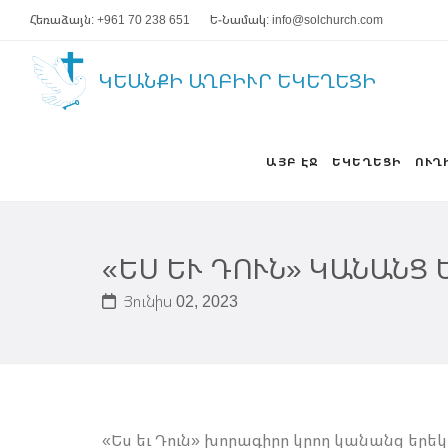
Հեռաձայն: +961 70 238 651
Ե-Նամակ: info@solchurch.com
ԿԵԱՆՔԻ ԱՂԲԻՒՐ ԵԿԵՂԵՑԻ
ԱՅԲ ԷՋ
ԵԿԵՂԵՑԻ
ՈՒՂ
«ԵՍ ԵՒ ԴՈՒՆ» ԿԱՆԱՆՑ
Յունիս 02, 2023
«Ես եւ Դուն» խորագիրը կրող կանանց երեկոն