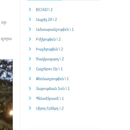
BC/AD \ 2
Ապրիլ 24 \ 2
 որ
Աւետարանչութիւն \ 1
 զորս
Բժշկութիւն \ 2
Խաչելութիւն \ 2
Ծաղկազարդ \ 2
Հայրերու Օր \ 1
Ձեռնադրութիւն \ 1
Յարութեան Տօն \ 1
Պենտէկոստէ \ 1
Սիրոյ Երեկոյ \ 2