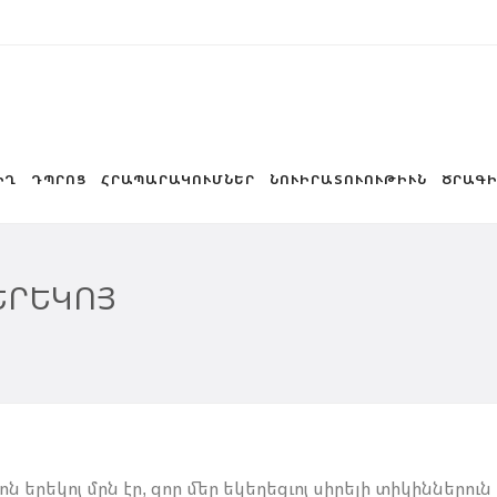
ԻՂ
ԴՊՐՈՑ
ՀՐԱՊԱՐԱԿՈՒՄՆԵՐ
ՆՈՒԻՐԱՏՈՒՈՒԹԻՒՆ
ԾՐԱԳԻ
 ԵՐԵԿՈՅ
 երեկոյ մըն էր, զոր մեր եկեղեցւոյ սիրելի տիկիններուն 