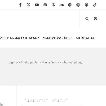
ՐՆԵՐ ԵՒ ՓՈՏՔԱՍԹՆԵՐ
ՇԻՆԱՐԱՐՈՒԹԻՒՆ
ՆԱՄԱԿԱՆԻ
Այբ Էջ
Ձեռնարկներ
«Ես եւ Դուն» Կանանց Երեկոյ
ԴԱՍԱԿԱՐԳԵՐ
ԾՐԱՐՆԵՐ
եւ