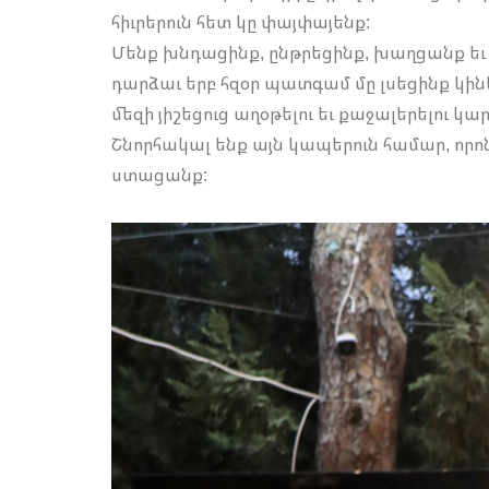
հիւրերուն հետ կը փայփայենք:
Մենք խնդացինք, ընթրեցինք, խաղցանք եւ 
դարձաւ երբ հզօր պատգամ մը լսեցինք կինե
մեզի յիշեցուց աղօթելու եւ քաջալերելու կ
Շնորհակալ ենք այն կապերուն համար, որո
ստացանք: