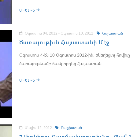
ԱՒԵԼԻՆ
Օգոստոս 04, 2012 - Օգոստոս 10, 2012
Հայաստան
Ծառայութիւն Հայաստանի Մէջ
Օգոստոս 4-էն 10 Օգոստոս 2012-ին, եկեղեցւոյ հովիւը
ծառայութեամբ ճամբորդեց Հայաստան:
ԱՒԵԼԻՆ
Մայիս 12, 2012
Բաքիստան
7 Լեռներու Ռազմավարութիւնը - Պահ 1