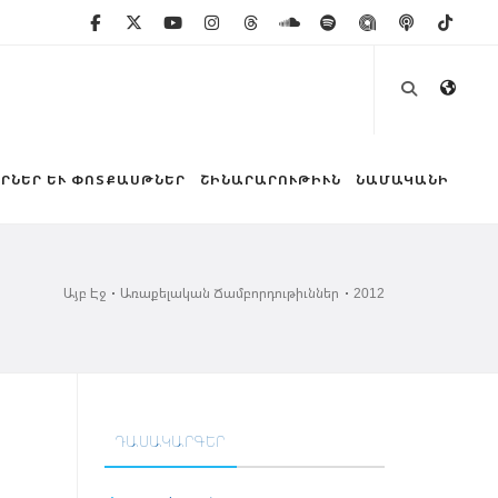
ՐՆԵՐ ԵՒ ՓՈՏՔԱՍԹՆԵՐ
ՇԻՆԱՐԱՐՈՒԹԻՒՆ
ՆԱՄԱԿԱՆԻ
Այբ Էջ
Առաքելական Ճամբորդութիւններ
2012
ԴԱՍԱԿԱՐԳԵՐ