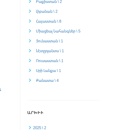
Բաքիստան \ 2
Լիբանան \ 2
Հայաստան \ 8
Միացեալ Նահանգներ \ 5
Յունաստան \ 1
Նէտըրլանտս \ 1
Ռուսաստան \ 1
Սրի Լանքա \ 1
Քանատա \ 4
ւ
ԱՐԽԻՒ
2025 \ 2