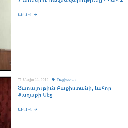
ԱՒԵԼԻՆ
Մայիս 11, 2012
Բաքիստան
Ծառայութիւն Բաքիստանի, Լահոր
Քաղաքի Մէջ
ԱՒԵԼԻՆ