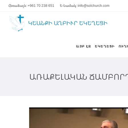
Հեռաձայն: +961 70 238 651
Ե-Նամակ: info@solchurch.com
ԿԵԱՆՔԻ ԱՂԲԻՒՐ ԵԿԵՂԵՑԻ
ԱՅԲ ԷՋ
ԵԿԵՂԵՑԻ
ՈՒՂ
ԱՌԱՔԵԼԱԿԱՆ ՃԱՄԲՈՐ