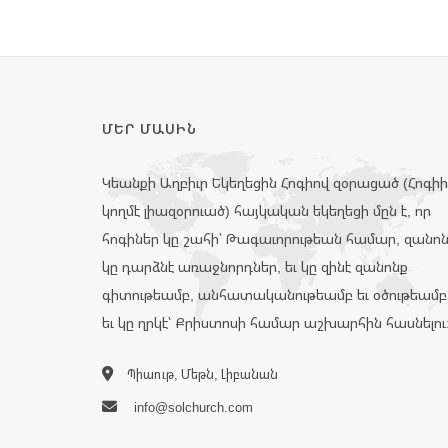
ՄԵՐ ՄԱՍԻՆ
Կեանքի Աղբիւր Եկեղեցին Հոգիով զօրացած (Հոգի
կողմէ լիազօրուած) հայկական եկեղեցի մըն է, որ
հոգիներ կը շահի՝ Թագաւորութեան համար, զանո
կը դարձնէ առաջնորդներ, եւ կը զինէ զանոնք
գիտութեամբ, անհատականութեամբ եւ օծութեամբ
եւ կը ղրկէ՝ Քրիստոսի համար աշխարհին հասնելու
Պիաութ, Մեթն, Լիբանան
info@solchurch.com