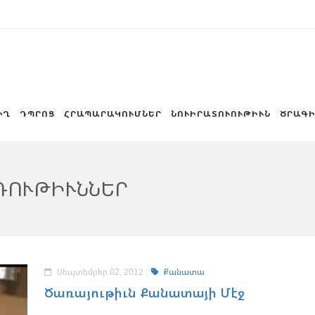
ԻՂ
ԴՊՐՈՑ
ՀՐԱՊԱՐԱԿՈՒՄՆԵՐ
ՆՈՒԻՐԱՏՈՒՈՒԹԻՒՆ
ԾՐԱԳԻ
ԴՈՒԹԻՒՆՆԵՐ
Սեպտեմբեր 02, 2012
Քանատա
Ծառայութիւն Քանատայի Մէջ