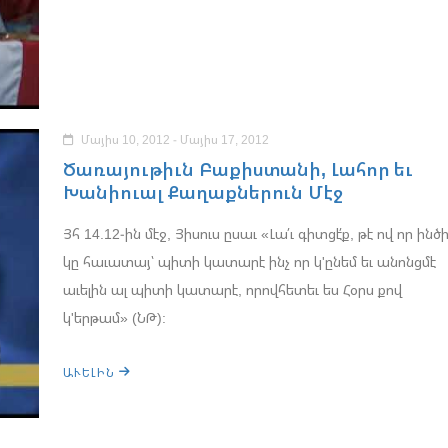
Մայիս 10, 2012 - Մայիս 17, 2012
Ծառայութիւն Բաքիստանի, Լահոր եւ
Խանիուալ Քաղաքներուն Մէջ
Յհ 14.12-ին մէջ, Յիսուս ըսաւ «Լա՛ւ գիտցէ՛ք, թէ ով որ ինծ
կը հաւատայ՝ պիտի կատարէ ինչ որ կ'ընեմ եւ անոնցմէ
աւելին ալ պիտի կատարէ, որովհետեւ ես Հօրս քով
կ'երթամ» (ՆԹ):
ԱՒԵԼԻՆ