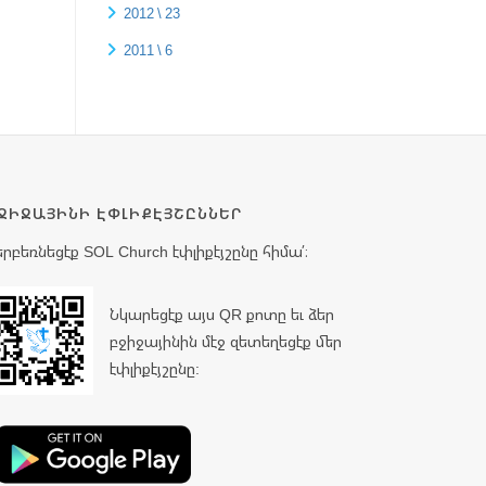
2012 \ 23
2011 \ 6
ՋԻՋԱՅԻՆԻ ԷՓԼԻՔԷՅՇԸՆՆԵՐ
երբեռնեցէք SOL Church էփլիքէյշընը հիմա՛։
Նկարեցէք այս QR քոտը եւ ձեր
բջիջայինին մէջ զետեղեցէք մեր
էփլիքէյշընը: