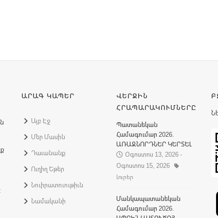
ԱՐԱԳ ԿԱՊԵՐ
ՎԵՐՋԻՆ
Բ
ՀՐԱՊԱՐԱԿՈՒՄՆԵՐԸ
Ն
Այբ Էջ
ին
Պատանեկան
Համագումար 2026.
Մեր Մասին
ԱՌԱՋՆՈՐԴՆԵՐ ԿԵՐՏԵԼ
նք
Դաւանանք
Օգոստոս 13, 2026 -
Օգոստոս 15, 2026
Ուղիղ Եթեր
Լուրեր
Նուիրատուութիւն
:
Մանկապատանեկան
Նամականի
Համագումար 2026.