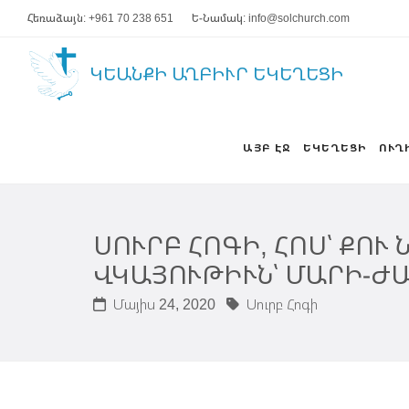
Հեռաձայն: +961 70 238 651
Ե-Նամակ: info@solchurch.com
ԿԵԱՆՔԻ ԱՂԲԻՒՐ ԵԿԵՂԵՑԻ
ԱՅԲ ԷՋ
ԵԿԵՂԵՑԻ
ՈՒՂ
ՍՈՒՐԲ ՀՈԳԻ, ՀՈՍ՝ ՔՈՒ
ՎԿԱՅՈՒԹԻՒՆ՝ ՄԱՐԻ-ԺԱ
Մայիս 24, 2020
Սուրբ Հոգի