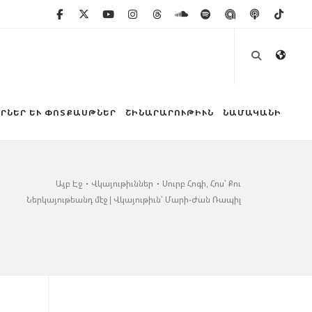
ՐՆԵՐ ԵՒ ՓՈՏՔԱՍԹՆԵՐ
ՇԻՆԱՐԱՐՈՒԹԻՒՆ
ՆԱՄԱԿԱՆԻ
Այբ Էջ
Վկայութիւններ
Սուրբ Հոգի, Հոս՝ Քու
Ներկայութեանդ մէջ | Վկայութիւն՝ Մարի-Ժան Ռապիլ