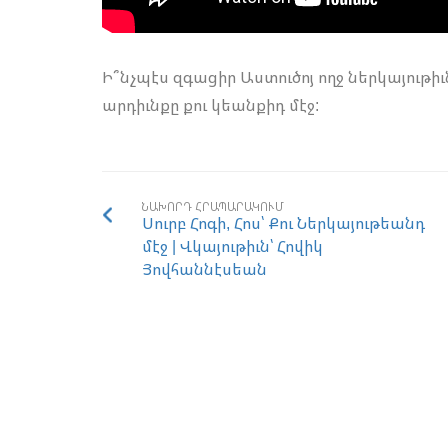
Ի՞նչպէս զգացիր Աստուծոյ ողջ ներկայութիւն
արդիւնքը քու կեանքիդ մէջ:
ՆԱԽՈՐԴ ՀՐԱՊԱՐԱԿՈՒՄ
Սուրբ Հոգի, Հոս՝ Քու Ներկայութեանդ
մէջ | Վկայութիւն՝ Հովիկ
Յովհաննէսեան