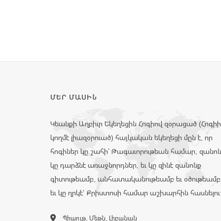
ՄԵՐ ՄԱՍԻՆ
Կեանքի Աղբիւր Եկեղեցին Հոգիով զօրացած (Հոգի
կողմէ լիազօրուած) հայկական եկեղեցի մըն է, որ
հոգիներ կը շահի՝ Թագաւորութեան համար, զանո
կը դարձնէ առաջնորդներ, եւ կը զինէ զանոնք
գիտութեամբ, անհատականութեամբ եւ օծութեամբ
եւ կը ղրկէ՝ Քրիստոսի համար աշխարհին հասնելու
Պիաութ, Մեթն, Լիբանան