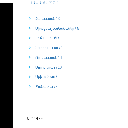
ԴԱՍԱԿԱՐԳԵՐ
Հայաստան \ 9
Միացեալ Նահանգներ \ 5
Յունաստան \ 1
Նէտըրլանտս \ 1
Ռուսաստան \ 1
Սուրբ Հոգի \ 10
Սրի Լանքա \ 1
Քանատա \ 4
ԱՐԽԻՒ