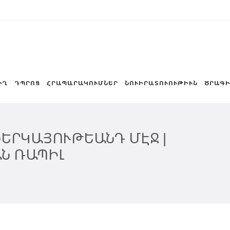
ԻՂ
ԴՊՐՈՑ
ՀՐԱՊԱՐԱԿՈՒՄՆԵՐ
ՆՈՒԻՐԱՏՈՒՈՒԹԻՒՆ
ԾՐԱԳԻ
 ՆԵՐԿԱՅՈՒԹԵԱՆԴ ՄԷՋ |
Ն ՌԱՊԻԼ