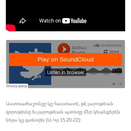
Աստուածաշունչը կը հաստատէ, թէ յարութեան
զօրութիւնը եւ յարութեան պտուղը մեր կեանքերէն
ներս կը գտնուին (Ա.Կր 15.20-22):