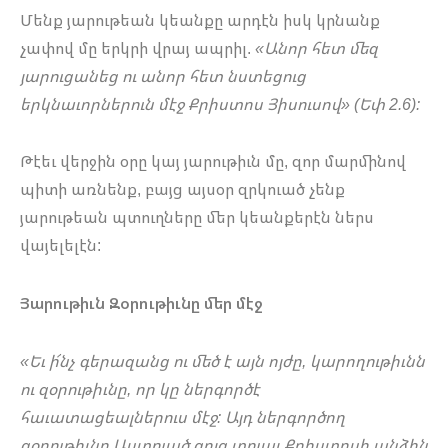
Մենք յարութեան կեանքը արդէն իսկ կրնանք
չափով մը երկրի վրայ ապրիլ.
«Անոր հետ մեզ
յարուցանեց ու անոր հետ նստեցուց
երկնաւորներուն մէջ Քրիստոս Յիսուսով» (Եփ 2.6):
Թէեւ վերջին օրը կայ յարութիւն մը, զոր մարմինով
պիտի առնենք, բայց այսօր զրկուած չենք
յարութեան պտուղները մեր կեանքերէն ներս
վայելելէն:
Յարութիւն Զօրութիւնը մեր մէջ
«Եւ ի՜նչ գերազանց ու մեծ է այն ոյժը, կարողութիւնն
ու զօրութիւնը, որ կը ներգործէ
հաւատացեալներուս մէջ: Այդ ներգործող
զօրութիւնը Աստուած ցոյց տուաւ Քրիստոսի անձին