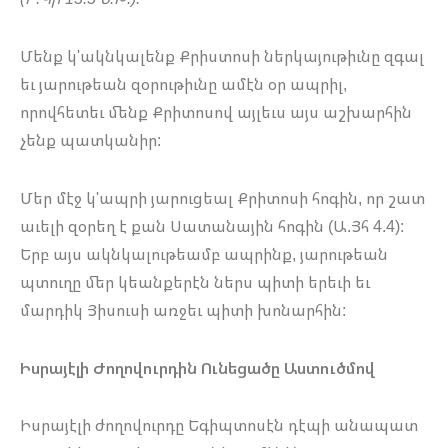
Մենք կ'ակնկալենք Քրիստոսի ներկայութիւնը զգալ
եւ յարութեան զօրութիւնը ամէն օր ապրիլ,
որովհետեւ մենք Քրիտոսով այլեւս այս աշխարհին
չենք պատկանիր:
Մեր մէջ կ'ապրի յարուցեալ Քրիտոսի հոգին, որ շատ
աւելի զօրեղ է քան Սատանային հոգին (Ա.Յհ 4.4):
Երբ այս ակնկալութեամբ ապրինք, յարութեան
պտուղը մեր կեանքերէն ներս պիտի երեւի եւ
մարդիկ Յիսուսի առջեւ պիտի խոնարհին:
Իսրայէլի Ժողովուրդին Ունեցածը Աստուծմով
Իսրայէլի ժողովուրդը Եգիպտոսէն դէպի անապատ