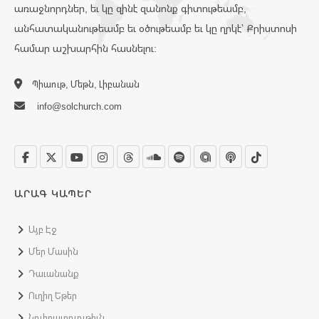
առաջնորդներ, եւ կը զինէ զանոնք գիտութեամբ,
անհատականութեամբ եւ օծութեամբ եւ կը ղրկէ՝ Քրիստոսի
համար աշխարհին հասնելու:
Պիաութ, Մեթն, Լիբանան
info@solchurch.com
ԱՐԱԳ ԿԱՊԵՐ
Այբ Էջ
Մեր Մասին
Դաւանանք
Ուղիղ Եթեր
Նուիրատուութիւն