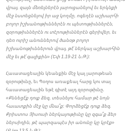
վրայ, զայն մեռելներէն յարուցանելով եւ երկնքի
մէջ նստեցնելով իր աջ կողմը, ոգեղէն աշխարհի
բոլոր իշխանութիւններէն ու պետութիւններէն,
զօրութիւններէն ու տէրութիւններէն գերիվեր, եւ
դեռ ուրիշ անուններով ծանօթ բոլոր
իշխանութիւններուն վրայ, թէ՛ ներկայ աշխարհին
մէջ եւ թէ՛ գալիքին» (Եփ 1.19-21 Ն.Թ.):
Հաւատացեալին կեանքին մէջ կայ յարութեան
զօրութիւնը, եւ Պօղոս առաքեալ հարց կու տայ
հաւատացեալին եթէ գիտէ այդ զօրութիւնը.
«Քննեցէ՛ք դուք ձեզ, տեսնելու համար թէ նոյն
հաւատքին մէջ կը մնա՞ք: Փորձեցէ՛ք դուք ձեզ.
Քրիստոս Յիսուսի ներկայութիւնը կը զգա՞ք ձեր
ներսիդին, թէ պարզապէս իր անունը կը կրէք»
(Բ.Կր 13.5 Ն.Թ.):