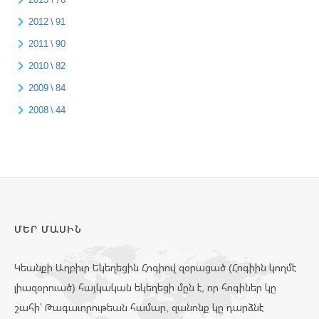
2012 \ 91
2011 \ 90
2010 \ 82
2009 \ 84
2008 \ 44
ՄԵՐ ՄԱՍԻՆ
Կեանքի Աղբիւր Եկեղեցին Հոգիով զօրացած (Հոգիին կողմէ
լիազօրուած) հայկական եկեղեցի մըն է, որ հոգիներ կը
շահի՝ Թագաւորութեան համար, զանոնք կը դարձնէ