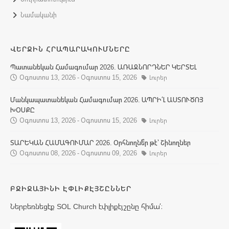
Նամականի
ՎԵՐՋԻՆ ՀՐԱՊԱՐԱԿՈՒՄՆԵՐԸ
Պատանեկան Համագումար 2026. ԱՌԱՋՆՈՐԴՆԵՐ ԿԵՐՏԵԼ
Օգոստոս 13, 2026 - Օգոստոս 15, 2026
Լուրեր
Մանկապատանեկան Համագումար 2026. ԱՊՐԻ՛Լ ԱՍՏՈՒԾՈՅ
ԽՕՍՔԸ
Օգոստոս 13, 2026 - Օգոստոս 15, 2026
Լուրեր
ՏԱՐԵԿԱՆ ՀԱՄԱԳՈՒՄԱՐ 2026. Օրհնողնե՞ր թէ՝ Շինողներ
Օգոստոս 08, 2026 - Օգոստոս 09, 2026
Լուրեր
ԲՋԻՋԱՅԻՆԻ ԷՓԼԻՔԷՅՇԸՆՆԵՐ
Ներբեռնեցէք SOL Church էփլիքէյշընը հիմա՛։