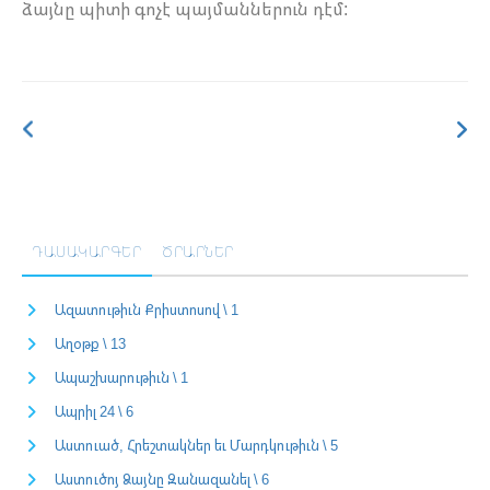
ձայնը պիտի գոչէ պայմաններուն դէմ:
ԴԱՍԱԿԱՐԳԵՐ
ԾՐԱՐՆԵՐ
Ազատութիւն Քրիստոսով \ 1
Աղօթք \ 13
Ապաշխարութիւն \ 1
Ապրիլ 24 \ 6
Աստուած, Հրեշտակներ եւ Մարդկութիւն \ 5
Աստուծոյ Ձայնը Զանազանել \ 6