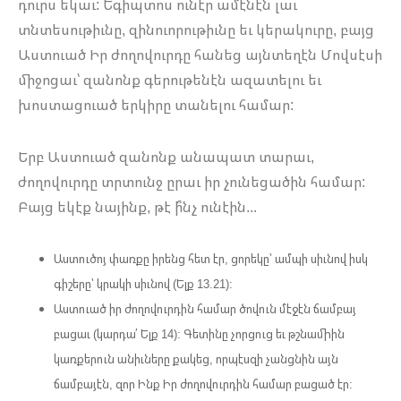
դուրս եկաւ: Եգիպտոս ունէր ամէնէն լաւ
տնտեսութիւնը, զինուորութիւնը եւ կերակուրը, բայց
Աստուած Իր ժողովուրդը հանեց այնտեղէն Մովսէսի
միջոցաւ՝ զանոնք գերութենէն ազատելու եւ
խոստացուած երկիրը տանելու համար:
Երբ Աստուած զանոնք անապատ տարաւ,
ժողովուրդը տրտունջ ըրաւ իր չունեցածին համար:
Բայց եկէք նայինք, թէ ի՞նչ ունէին...
Աստուծոյ փառքը իրենց հետ էր, ցորեկը՝ ամպի սիւնով իսկ
գիշերը՝ կրակի սիւնով (Ելք 13.21):
Աստուած իր ժողովուրդին համար ծովուն մէջէն ճամբայ
բացաւ (կարդա՛ Ելք 14): Գետինը չորցուց եւ թշնամիին
կառքերուն անիւները քակեց, որպէսզի չանցնին այն
ճամբայէն, զոր Ինք Իր ժողովուրդին համար բացած էր: