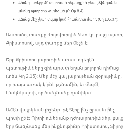
Անոնց լաթերը 40 տարուան ընթացքին բնաւ չհինցան եւ
անոնց որտքերը չուռեցան (Բ.Օր 8.4):
Անոնց մէջ չկար տկար կամ հիւանդոտ մարդ (Սղ 105.37):
Աստուծոյ փառքը ժողովուրդին հետ էր, բայց այսօր,
Քրիստոսով, այդ փառքը մեր մէջն է:
Երբ Քրիստոս յարութիւն առաւ, ոգեղէն
պետութիւնները զինաթափ եղան բոլորին դիմաց
(տե՛ս Կղ 2.15): Մեր մէջ կայ յարութեան զօրութիւնը,
որ խայտառակ կ'ընէ թշնամին, եւ մեզմէ
կ'ակնկալուի, որ ճանչնանք զանիկա:
Ամէն վայրկեան յիշենք, թէ Տէրը ի՞նչ ըրաւ եւ ի՞նչ
պիտի ընէ: Պիտի ունենանք դժուարութիւններ, բայց
երբ ճանչնանք մեր ինքնութիւնը Քրիստոսով, Տիրոջ