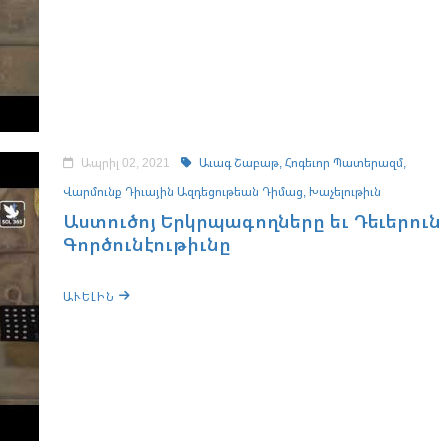
Ապրիլ 02, 2021
Աւագ Շաբաթ,
Հոգեւոր Պատերազմ,
Վարմունք Դիւային Ազդեցութեան Դիմաց,
Խաչելութիւն
Աստուծոյ Երկրպագողները եւ Դեւերուն
Գործունէութիւնը
ԱՒԵԼԻՆ