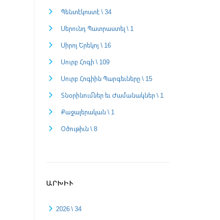
Պենտէկոստէ \ 34
Սերունդ Պատրաստել \ 1
Սիրոյ Երեկոյ \ 16
Սուրբ Հոգի \ 109
Սուրբ Հոգիին Պարգեւները \ 15
Տնօրինումներ եւ Ժամանակներ \ 1
Քաջալերական \ 1
Օծութիւն \ 8
ԱՐԽԻՒ
2026 \ 34