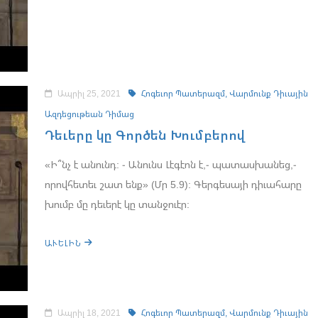
Ապրիլ 25, 2021
Հոգեւոր Պատերազմ,
Վարմունք Դիւային
Ազդեցութեան Դիմաց
Դեւերը կը Գործեն Խումբերով
«Ի՞նչ է անունդ: - Անունս Լէգէոն է,- պատասխանեց,-
որովհետեւ շատ ենք» (Մր 5.9): Գերգեսայի դիւահարը
խումբ մը դեւերէ կը տանջուէր:
ԱՒԵԼԻՆ
Ապրիլ 18, 2021
Հոգեւոր Պատերազմ,
Վարմունք Դիւային