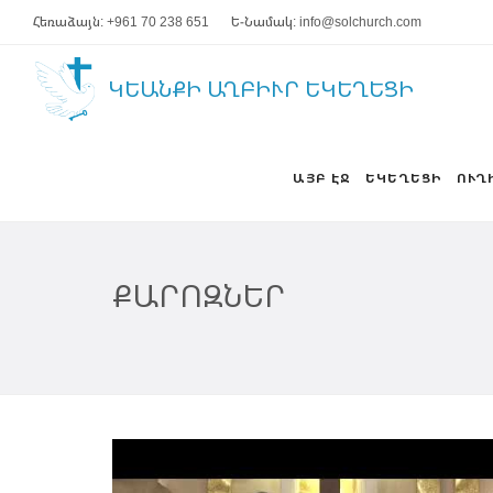
Հեռաձայն: +961 70 238 651
Ե-Նամակ: info@solchurch.com
ԿԵԱՆՔԻ ԱՂԲԻՒՐ ԵԿԵՂԵՑԻ
ԱՅԲ ԷՋ
ԵԿԵՂԵՑԻ
ՈՒՂ
ՔԱՐՈԶՆԵՐ