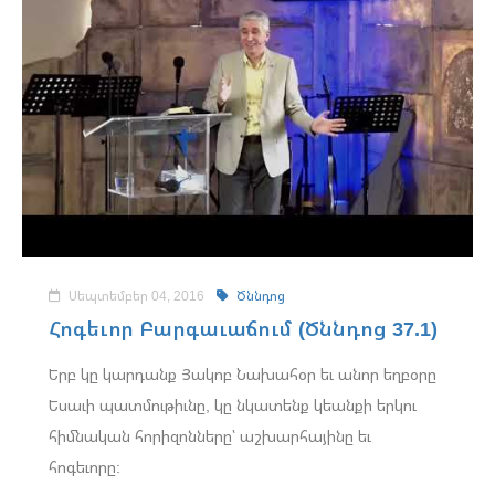
Սեպտեմբեր 04, 2016
Ծննդոց
Հոգեւոր Բարգաւաճում (Ծննդոց 37.1)
Երբ կը կարդանք Յակոբ Նախահօր եւ անոր եղբօրը
Եսաւի պատմութիւնը, կը նկատենք կեանքի երկու
հիմնական հորիզոնները՝ աշխարհայինը եւ
հոգեւորը: