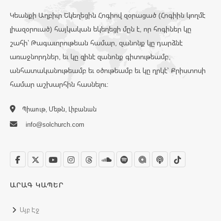
Կեանքի Աղբիւր Եկեղեցին Հոգիով զօրացած (Հոգիին կողմէ
լիազօրուած) հայկական եկեղեցի մըն է, որ հոգիներ կը
շահի՝ Թագաւորութեան համար, զանոնք կը դարձնէ
առաջնորդներ, եւ կը զինէ զանոնք գիտութեամբ,
անհատականութեամբ եւ օծութեամբ եւ կը ղրկէ՝ Քրիստոսի
համար աշխարհին հասնելու:
Պիաութ, Մեթն, Լիբանան
info@solchurch.com
ԱՐԱԳ ԿԱՊԵՐ
Այբ Էջ