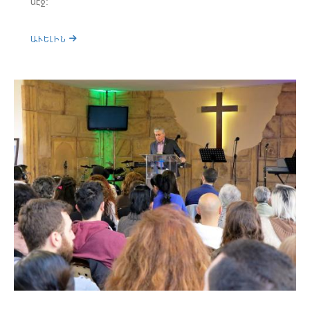
մէջ:
ԱՒԵԼԻՆ