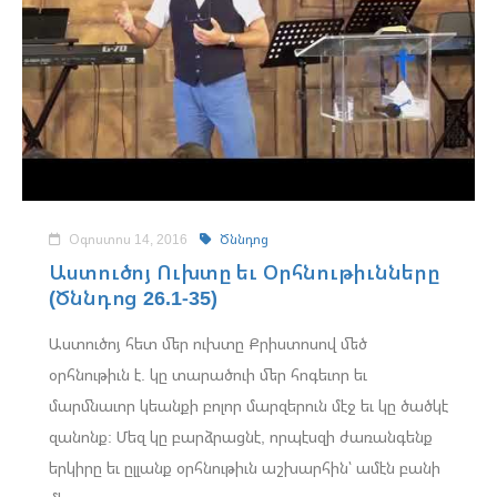
Օգոստոս 14, 2016
Ծննդոց
Աստուծոյ Ուխտը եւ Օրհնութիւնները
(Ծննդոց 26.1-35)
Աստուծոյ հետ մեր ուխտը Քրիստոսով մեծ
օրհնութիւն է. կը տարածուի մեր հոգեւոր եւ
մարմնաւոր կեանքի բոլոր մարզերուն մէջ եւ կը ծածկէ
զանոնք: Մեզ կը բարձրացնէ, որպէսզի ժառանգենք
երկիրը եւ ըլլանք օրհնութիւն աշխարհին՝ ամէն բանի