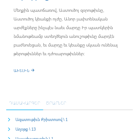
Մեղքին պատճառով, Աստուծոյ զօրութիւնը,
Աստուծոյ կեանքի ոյժը, Անոր յաւիտենական
արժէքները ինչպէս նաեւ մարդը Իր պատկերին
նմանութեամբ ստեղծելուն անուշութիւնը մարդէն
բաժնուեցան, եւ մարդը եւ կեանքը սկսան ունենալ
թերութիւններ եւ դժուարութիւններ:
ԱՒԵԼԻՆ
ԴԱՍԱԿԱՐԳԵՐ
ԾՐԱՐՆԵՐ
Ազատութիւն Քրիստոսով \ 1
Աղօթք \ 13
Ապաշխարութիւն \ 1