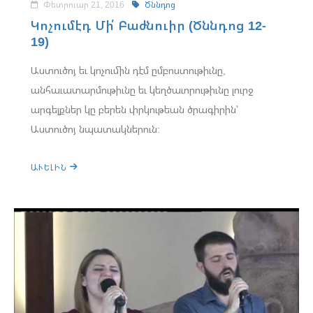
Փետրուար 21, 2016
Ծննդոց
Կոչումէդ Մի՛ Բաժնուիր (Ծննդոց 12-
19)
Աստուծոյ եւ կոչումին դէմ ըմբոստութիւնը,
անհաւատարմութիւնը եւ կեղծաւորութիւնը լուրջ
արգելքներ կը բերեն փրկութեան ծրագիրին՝
Աստուծոյ նպատակներուն:
ԱՒԵԼԻՆ