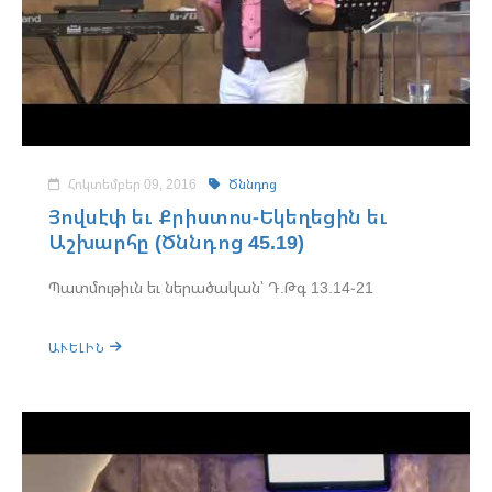
Հոկտեմբեր 09, 2016
Ծննդոց
Յովսէփ եւ Քրիստոս-Եկեղեցին եւ
Աշխարհը (Ծննդոց 45.19)
Պատմութիւն եւ ներածական՝ Դ.Թգ 13.14-21
ԱՒԵԼԻՆ