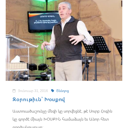
Յունուար 31, 2016
Ծննդոց
Զօրութիւն՝ Խօսքով
Աստուածաշունչը մեզի կը սորվեցնէ, թէ Սուրբ Հոգին
կը գործէ միայն ԽՕՍՔԻՆ համաձայն եւ Անոր հետ
գործակցաբար: