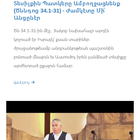
Տեսիլքին Պատկերը Ամբողջացնենք
(Ծննդոց 34.1-31) - Ժամկէտը Մի՛
Անցընէր
Ծն 34.1-31-ին մէջ, Յակոբ Նախահայր արդէն
կոչուած էր Իսրայէլ՝ քսան տարիներ
ժրաջանութեամբ անդրանկութեան պաշտօնին
բռնուած մնալուն եւ Աստուծոյ իրեն յանձնած տեսիլքը
արժեւորած ըլլալուն համար:
ԱՒԵԼԻՆ