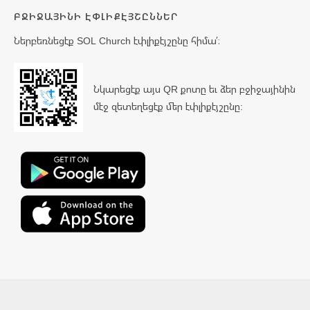
ԲՋԻՋԱՅԻՆԻ ԷՓԼԻՔԷՅՇԸՆՆԵՐ
Ներբեռնեցէք SOL Church էփլիքէյշընը հիմա՛։
Նկարեցէք այս QR քոտը եւ ձեր բջիջայինին
մէջ զետեղեցէք մեր էփլիքէյշընը: