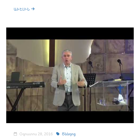
ԱՒԵԼԻՆ
Օգոստոս 28, 2016
Ծննդոց