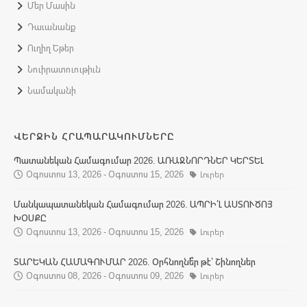
Մեր Մասին
Դաւանանք
Ուղիղ Եթեր
Նուիրատուութիւն
Նամականի
ՎԵՐՋԻՆ ՀՐԱՊԱՐԱԿՈՒՄՆԵՐԸ
Պատանեկան Համագումար 2026. ԱՌԱՋՆՈՐԴՆԵՐ ԿԵՐՏԵԼ
Օգոստոս 13, 2026 - Օգոստոս 15, 2026
Լուրեր
Մանկապատանեկան Համագումար 2026. ԱՊՐԻ՛Լ ԱՍՏՈՒԾՈՅ
ԽՕՍՔԸ
Օգոստոս 13, 2026 - Օգոստոս 15, 2026
Լուրեր
ՏԱՐԵԿԱՆ ՀԱՄԱԳՈՒՄԱՐ 2026. Օրհնողնե՞ր թէ՝ Շինողներ
Օգոստոս 08, 2026 - Օգոստոս 09, 2026
Լուրեր