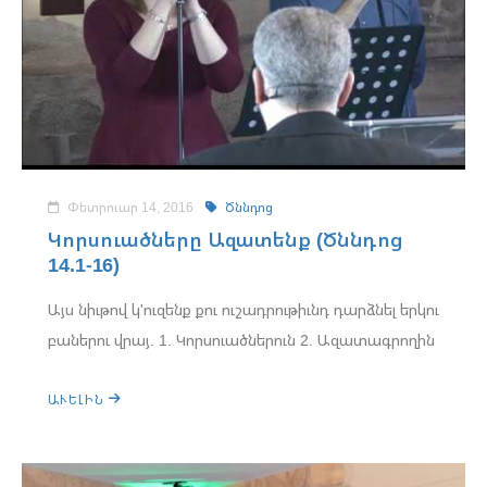
Փետրուար 14, 2016
Ծննդոց
Կորսուածները Ազատենք (Ծննդոց
14.1-16)
Այս նիւթով կ'ուզենք քու ուշադրութիւնդ դարձնել երկու
բաներու վրայ. 1. Կորսուածներուն 2. Ազատագրողին
ԱՒԵԼԻՆ