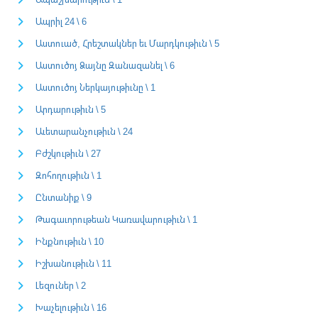
Ապրիլ 24 \ 6
Աստուած, Հրեշտակներ եւ Մարդկութիւն \ 5
Աստուծոյ Ձայնը Զանազանել \ 6
Աստուծոյ Ներկայութիւնը \ 1
Արդարութիւն \ 5
Աւետարանչութիւն \ 24
Բժշկութիւն \ 27
Զոհողութիւն \ 1
Ընտանիք \ 9
Թագաւորութեան Կառավարութիւն \ 1
Ինքնութիւն \ 10
Իշխանութիւն \ 11
Լեզուներ \ 2
Խաչելութիւն \ 16