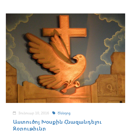
Յունուար 10, 2016
Ծննդոց
Աստուծոյ Խօսքին Հնազանդելու
Զօրութիւնը