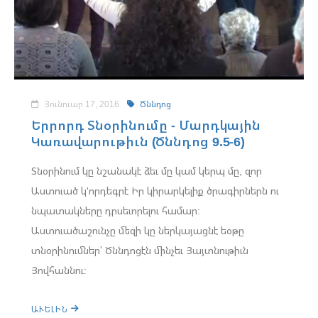
Յունուար 17, 2016
Ծննդոց
Երրորդ Տնօրինումը - Մարդկային
Կառավարութիւն (Ծննդոց 9.5-6)
Տնօրինում կը նշանակէ ձեւ մը կամ կերպ մը, զոր
Աստուած կ'որդեգրէ Իր կիրարկելիք ծրագիրներն ու
նպատակները դրսեւորելու համար:
Աստուածաշունչը մեզի կը ներկայացնէ եօթը
տնօրինումներ՝ Ծննդոցէն մինչեւ Յայտնութիւն
Յովհաննու:
ԱՒԵԼԻՆ