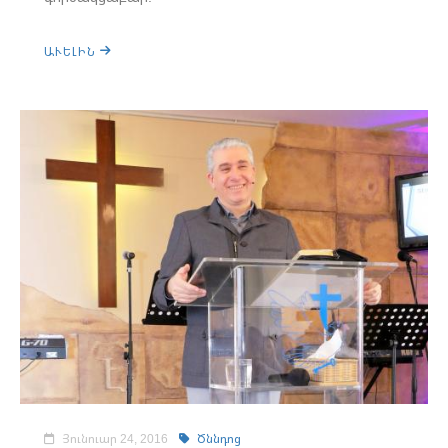
ԱՒԵԼԻՆ
Յունուար 24, 2016
Ծննդոց