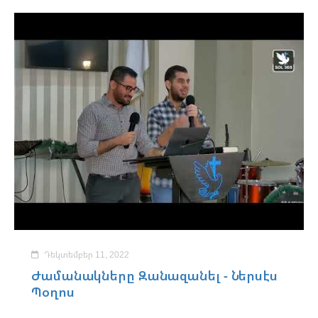
Դեկտեմբեր 11, 2022
Ժամանակները Զանազանել - Ներսէս
Պօղոս