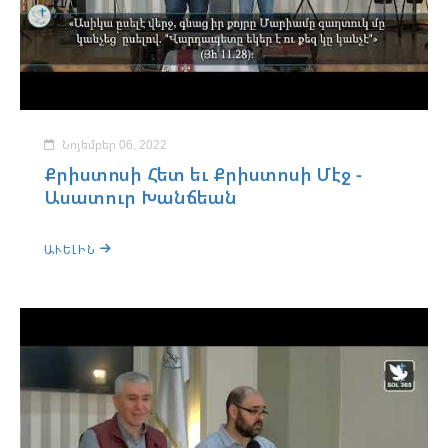
Նոյեմբեր 06, 2022
Քրիստոսի Հետ եւ Քրիստոսի Մէջ -
Ասատուր Խանճեան
ԱՒԵԼԻՆ