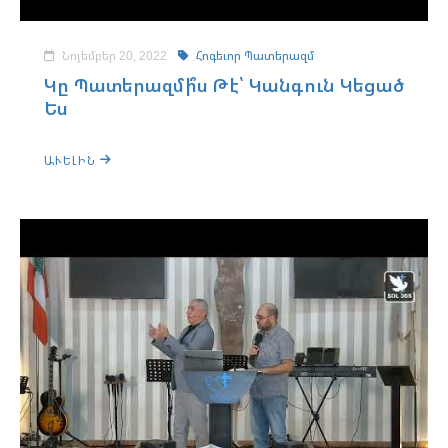
Նոյեմբեր 20, 2022
Հոգեւոր Պատերազմ
Կը Պատերազմի՞ս Թէ՝ Կանգուն Կեցած
Ես
ԱՒԵԼԻՆ