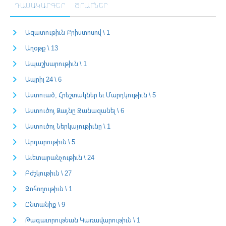
ԴԱՍԱԿԱՐԳԵՐ
ԾՐԱՐՆԵՐ
Ազատութիւն Քրիստոսով \ 1
Աղօթք \ 13
Ապաշխարութիւն \ 1
Ապրիլ 24 \ 6
Աստուած, Հրեշտակներ եւ Մարդկութիւն \ 5
Աստուծոյ Ձայնը Զանազանել \ 6
Աստուծոյ Ներկայութիւնը \ 1
Արդարութիւն \ 5
Աւետարանչութիւն \ 24
Բժշկութիւն \ 27
Զոհողութիւն \ 1
Ընտանիք \ 9
Թագաւորութեան Կառավարութիւն \ 1