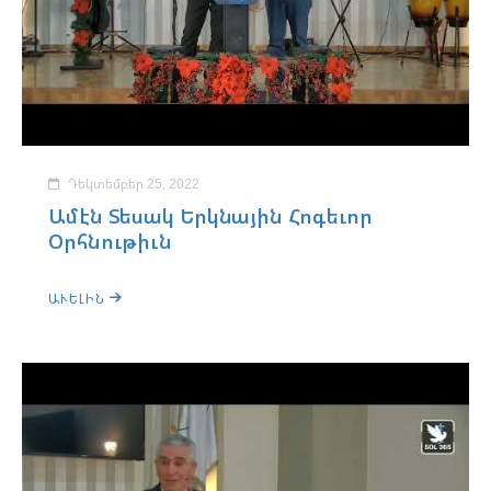
Դեկտեմբեր 25, 2022
Ամէն Տեսակ Երկնային Հոգեւոր
Օրհնութիւն
ԱՒԵԼԻՆ