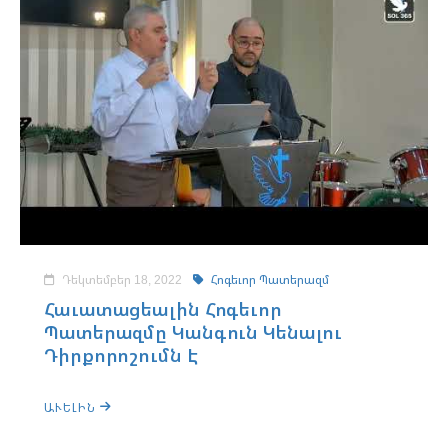
Դեկտեմբեր 18, 2022
Հոգեւոր Պատերազմ
Հաւատացեալին Հոգեւոր
Պատերազմը Կանգուն Կենալու
Դիրքորոշումն Է
ԱՒԵԼԻՆ