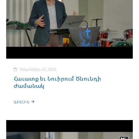
Դեկտեմբեր 23, 2022
Հաւատք եւ Նուիրում Ծնունդի
Ժամանակ
ԱՒԵԼԻՆ