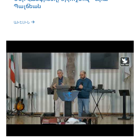
Պալճեան
ԱՒԵԼԻՆ