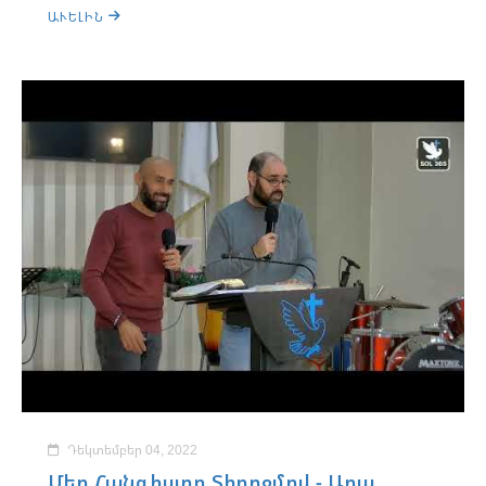
ԱՒԵԼԻՆ
Դեկտեմբեր 04, 2022
Մեր Հանգիստը Տիրոջմով - Արա