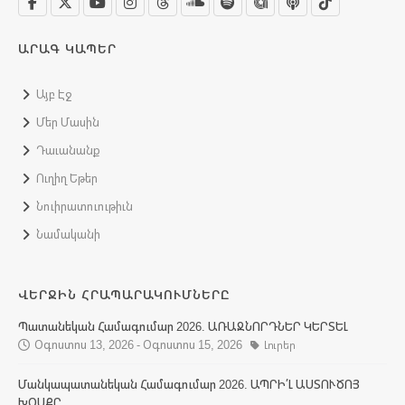
ԱՐԱԳ ԿԱՊԵՐ
Այբ Էջ
Մեր Մասին
Դաւանանք
Ուղիղ Եթեր
Նուիրատուութիւն
Նամականի
ՎԵՐՋԻՆ ՀՐԱՊԱՐԱԿՈՒՄՆԵՐԸ
Պատանեկան Համագումար 2026. ԱՌԱՋՆՈՐԴՆԵՐ ԿԵՐՏԵԼ
Օգոստոս 13, 2026 - Օգոստոս 15, 2026
Լուրեր
Մանկապատանեկան Համագումար 2026. ԱՊՐԻ՛Լ ԱՍՏՈՒԾՈՅ
ԽՕՍՔԸ