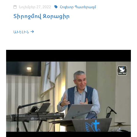
Նոյեմբեր 27, 2022
Հոգեւոր Պատերազմ
Տիրոջմով Զօրացիր
ԱՒԵԼԻՆ