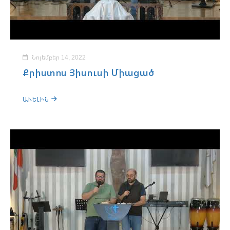
Նոյեմբեր 14, 2022
Քրիստոս Յիսուսի Միացած
ԱՒԵԼԻՆ