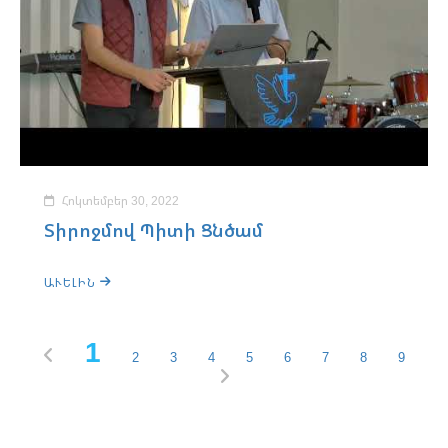
Հոկտեմբեր 30, 2022
Տիրոջմով Պիտի Ցնծամ
ԱՒԵԼԻՆ
1
2
3
4
5
6
7
8
9