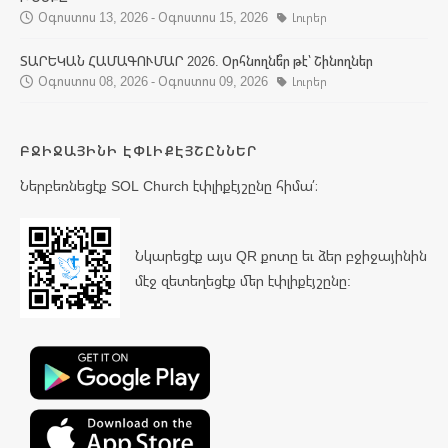
Օգոստոս 13, 2026 - Օգոստոս 15, 2026
Լուրեր
ՏԱՐԵԿԱՆ ՀԱՄԱԳՈՒՄԱՐ 2026. Օրհնողնե՞ր թէ՝ Շինողներ
Օգոստոս 08, 2026 - Օգոստոս 09, 2026
Լուրեր
ԲՋԻՋԱՅԻՆԻ ԷՓԼԻՔԷՅՇԸՆՆԵՐ
Ներբեռնեցէք SOL Church էփլիքէյշընը հիմա՛։
Նկարեցէք այս QR քոտը եւ ձեր բջիջայինին
մէջ զետեղեցէք մեր էփլիքէյշընը: