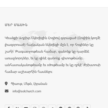
ՄԵՐ ՄԱՍԻՆ
Կեանքի Աղբիւր Եկեղեցին Հոգիով զօրացած (Հոգիին կողմէ
լիազօրուած) հայկական եկեղեցի մըն է, որ հոգիներ կը
շահի՝ Թագաւորութեան համար, զանոնք կը դարձնէ
առաջնորդներ, եւ կը զինէ զանոնք գիտութեամբ,
անհատականութեամբ եւ օծութեամբ եւ կը ղրկէ՝ Քրիստոսի
համար աշխարհին հասնելու:
Պիաութ, Մեթն, Լիբանան
info@solchurch.com