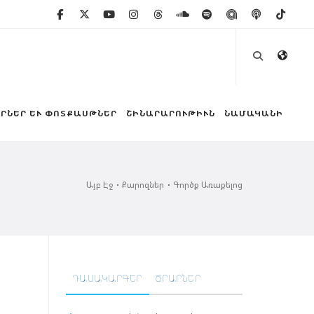
ՐՆԵՐ ԵՒ ՓՈՏՔԱՍԹՆԵՐ
ՇԻՆԱՐԱՐՈՒԹԻՒՆ
ՆԱՄԱԿԱՆԻ
Այբ Էջ
Քարոզներ
Գործք Առաքելոց
ԴԱՍԱԿԱՐԳԵՐ
ԾՐԱՐՆԵՐ