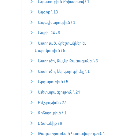
Ազատութիւն Քրիստոսով \ 1
Աղօթք \ 13
Ապաշխարութիւն \ 1
Ապրիլ 24 \ 6
Աստուած, Հրեշտակներ եւ
Մարդկութիւն \ 5
Աստուծոյ Ձայնը Զանազանել \ 6
Աստուծոյ Ներկայութիւնը \ 1
Արդարութիւն \ 5
Աւետարանչութիւն \ 24
Բժշկութիւն \ 27
Զոհողութիւն \ 1
Ընտանիք \ 9
Թագաւորութեան Կառավարութիւն \