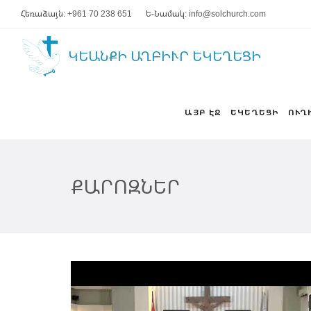
Հեռաձայն: +961 70 238 651
Ե-Նամակ: info@solchurch.com
ԿԵԱՆՔԻ ԱՂԲԻՒՐ ԵԿԵՂԵՑԻ
ԱՅԲ ԷՋ
ԵԿԵՂԵՑԻ
ՈՒՂ
ՔԱՐՈԶՆԵՐ