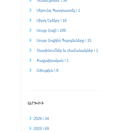
Պենտէկոստէ \ 34
Սերունդ Պատրաստել \ 1
Սիրոյ Երեկոյ \ 16
Սուրբ Հոգի \ 109
Սուրբ Հոգիին Պարգեւները \ 15
Տնօրինումներ եւ Ժամանակներ \ 1
Քաջալերական \ 1
Օծութիւն \ 8
ԱՐԽԻՒ
2026 \ 34
2025 \ 69