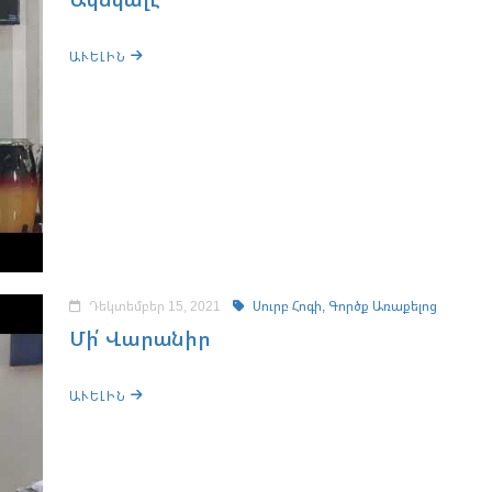
ԱՒԵԼԻՆ
Դեկտեմբեր 15, 2021
Սուրբ Հոգի,
Գործք Առաքելոց
Մի՛ Վարանիր
ԱՒԵԼԻՆ