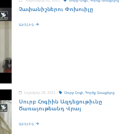
Դեկտեմբեր 01, 2021
Սուրբ Հոգի,
Գործք Առաքելոց
Չափանիշներու Փոխուիլը
ԱՒԵԼԻՆ
Նոյեմբեր 28, 2021
Սուրբ Հոգի,
Գործք Առաքելոց
Սուրբ Հոգիին Ազդեցութիւնը
Ծառայութեանդ Վրայ
ԱՒԵԼԻՆ