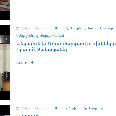
Դեկտեմբեր 29, 2021
Գործք Առաքելոց,
Մարգարէութիւնը
Եկեղեցիին մէջ,
Մարգարէական
Անկայուն եւ Սուտ Մարգարէութիւնները
Իրարմէ Զանազանել
ԱՒԵԼԻՆ
Դեկտեմբեր 22, 2021
Սուրբ Հոգի,
Գործք Առաքելոց
Ակնկալէ՛