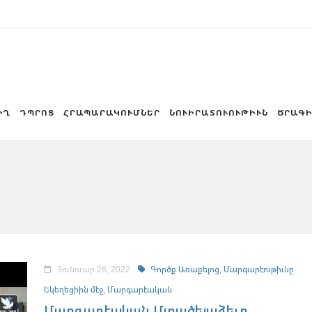
ԻՂ
ԴՊՐՈՑ
ՀՐԱՊԱՐԱԿՈՒՄՆԵՐ
ՆՈՒԻՐԱՏՈՒՈՒԹԻՒՆ
ԾՐԱԳԻ
Յունուար 26, 2022
Գործք Առաքելոց,
Մարգարէութիւնը
Եկեղեցիին մէջ,
Մարգարէական
Մարգարէական Մտածելաձեւը