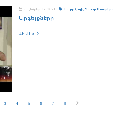
Նոյեմբեր 17, 2021
Սուրբ Հոգի,
Գործք Առաքելոց
Արգելքները
ԱՒԵԼԻՆ
3
4
5
6
7
8