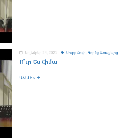
Նոյեմբեր 24, 2021
Սուրբ Հոգի,
Գործք Առաքելոց
Ո՞ւր Ես Հիմա
ԱՒԵԼԻՆ