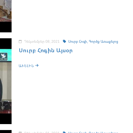
Դեկտեմբեր 08, 2021
Սուրբ Հոգի,
Գործք Առաքելոց
Սուրբ Հոգին Այսօր
ԱՒԵԼԻՆ