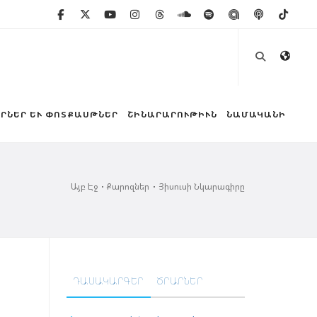
ՐՆԵՐ ԵՒ ՓՈՏՔԱՍԹՆԵՐ
ՇԻՆԱՐԱՐՈՒԹԻՒՆ
ՆԱՄԱԿԱՆԻ
Այբ Էջ
Քարոզներ
Յիսուսի Նկարագիրը
ԴԱՍԱԿԱՐԳԵՐ
ԾՐԱՐՆԵՐ