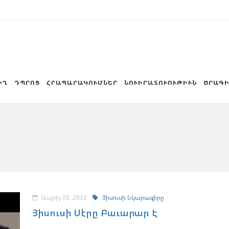
ԻՂ
ԴՊՐՈՑ
ՀՐԱՊԱՐԱԿՈՒՄՆԵՐ
ՆՈՒԻՐԱՏՈՒՈՒԹԻՒՆ
ԾՐԱԳԻ
Ապրիլ 03, 2016
Յիսուսի Նկարագիրը
Յիսուսի Սէրը Բաւարար Է