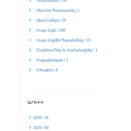
Պենտէկոստէ \ 34
Սերունդ Պատրաստել \ 1
Սիրոյ Երեկոյ \ 16
Սուրբ Հոգի \ 109
Սուրբ Հոգիին Պարգեւները \ 15
Տնօրինումներ եւ Ժամանակներ \ 1
Քաջալերական \ 1
Օծութիւն \ 8
ԱՐԽԻՒ
2026 \ 34
2025 \ 69