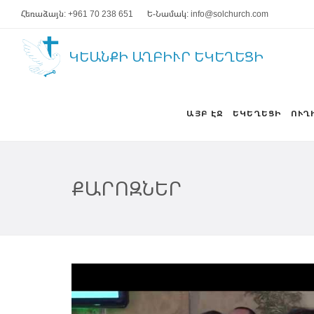
Հեռաձայն: +961 70 238 651
Ե-Նամակ: info@solchurch.com
ԿԵԱՆՔԻ ԱՂԲԻՒՐ ԵԿԵՂԵՑԻ
ԱՅԲ ԷՋ
ԵԿԵՂԵՑԻ
ՈՒՂ
ՔԱՐՈԶՆԵՐ