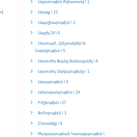
Ազատութիւն Քրիստոսով \ 1
ով
Աղօթք \ 13
Ապաշխարութիւն \ 1
Ապրիլ 24 \ 6
Աստուած, Հրեշտակներ եւ
Մարդկութիւն \ 5
Աստուծոյ Ձայնը Զանազանել \ 6
Աստուծոյ Ներկայութիւնը \ 1
Արդարութիւն \ 5
Աւետարանչութիւն \ 24
Բժշկութիւն \ 27
Զոհողութիւն \ 1
Ընտանիք \ 9
Թագաւորութեան Կառավարութիւն \