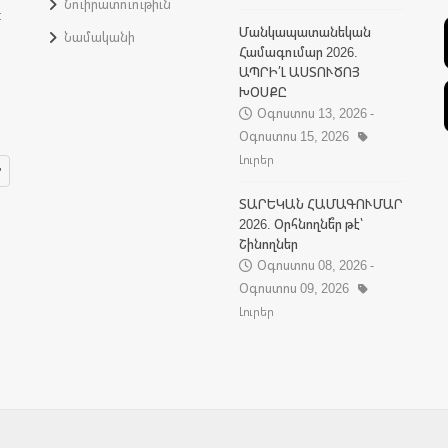
Նուիրատուութիւն
:
Մանկապատանեկան
Նամականի
Համագումար 2026.
ԱՊՐԻ՛Լ ԱՍՏՈՒԾՈՅ
ԽՕՍՔԸ
Օգոստոս 13, 2026 -
Օգոստոս 15, 2026
Լուրեր
ՏԱՐԵԿԱՆ ՀԱՄԱԳՈՒՄԱՐ
2026. Օրհնողնե՞ր թէ՝
Շինողներ
Օգոստոս 08, 2026 -
Օգոստոս 09, 2026
Լուրեր