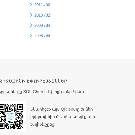
2011 \ 90
2010 \ 82
2009 \ 84
2008 \ 44
ՋԻՋԱՅԻՆԻ ԷՓԼԻՔԷՅՇԸՆՆԵՐ
երբեռնեցէք SOL Church էփլիքէյշընը հիմա՛։
Նկարեցէք այս QR քոտը եւ ձեր
բջիջայինին մէջ զետեղեցէք մեր
էփլիքէյշընը: