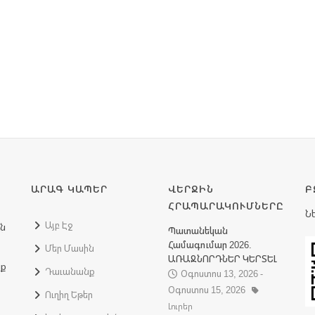
ԱՐԱԳ ԿԱՊԵՐ
ՎԵՐՋԻՆ
Բ
ՀՐԱՊԱՐԱԿՈՒՄՆԵՐԸ
Ն
Այբ Էջ
ին
Պատանեկան
Համագումար 2026.
Մեր Մասին
ԱՌԱՋՆՈՐԴՆԵՐ ԿԵՐՏԵԼ
նք
Դաւանանք
Օգոստոս 13, 2026 -
Օգոստոս 15, 2026
Ուղիղ Եթեր
Լուրեր