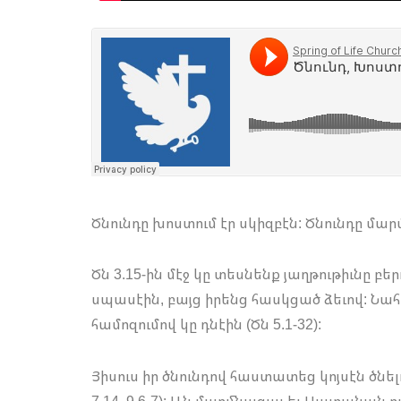
Ծնունդը խոստում էր սկիզբէն: Ծնունդը մ
Ծն 3.15-ին մէջ կը տեսնենք յաղթութիւնը բեր
սպասէին, բայց իրենց հասկցած ձեւով: Ն
համոզումով կը դնէին (Ծն 5.1-32):
Յիսուս իր ծնունդով հաստատեց կոյսէն ծնելո
7.14, 9.6-7): Ան մարմնացաւ եւ Սատանան ո