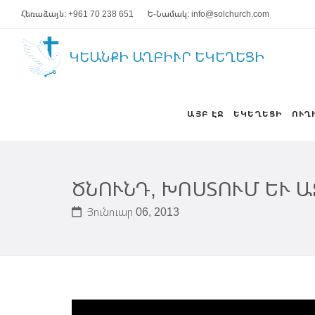
Հեռաձայն: +961 70 238 651
Ե-Նամակ: info@solchurch.com
ԿԵԱՆՔԻ ԱՂԲԻՒՐ ԵԿԵՂԵՑԻ
ԱՅԲ ԷՋ
ԵԿԵՂԵՑԻ
ՈՒՂ
ԾՆՈՒՆԴ, ԽՈՍՏՈՒՄ ԵՒ 
Յունուար 06, 2013