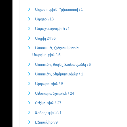
Ազատութիւն Քրիստոսով \ 1
Աղօթք \ 13
Ապաշխարութիւն \ 1
Ապրիլ 24 \ 6
Աստուած, Հրեշտակներ եւ
Մարդկութիւն \ 5
Աստուծոյ Ձայնը Զանազանել \ 6
Աստուծոյ Ներկայութիւնը \ 1
Արդարութիւն \ 5
Աւետարանչութիւն \ 24
Բժշկութիւն \ 27
Զոհողութիւն \ 1
Ընտանիք \ 9