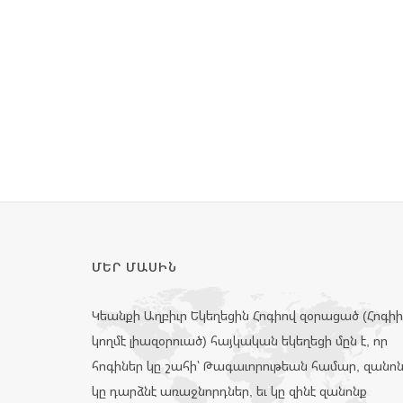
ՄԵՐ ՄԱՍԻՆ
Կեանքի Աղբիւր Եկեղեցին Հոգիով զօրացած (Հոգի
կողմէ լիազօրուած) հայկական եկեղեցի մըն է, որ
հոգիներ կը շահի՝ Թագաւորութեան համար, զանո
կը դարձնէ առաջնորդներ, եւ կը զինէ զանոնք