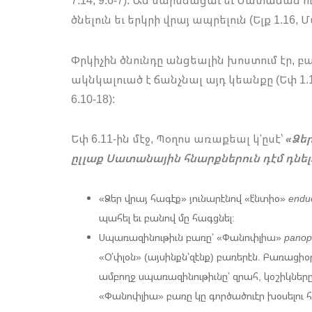
ծնելուն եւ երկրի վրայ ապրելուն (Ելք 1.16, Մտ
Փրկիչին ծնունդը անցեալին խոստում էր, բա
ակնկալուած է ճանչնալ այդ կեանքը (Եփ 1.1
6.10-18):
Եփ 6.11-ին մէջ, Պօղոս առաքեալ կ'ըսէ՝
«Ձե
ըլլաք Սատանային հնարքներուն դէմ դնել
«Ձեր վրայ հագէք» յունարէնով «է՛նտիօ»
endu
պահել եւ բանով մը հագցնել:
Սպառազինութիւն բառը՝ «Փանոփլիա»
panop
«Օ՛փլօն» (այսինքն՝զէնք) բառերէն. Բառացիօ
ամբողջ սպառազինութիւնը՝ զրահ, կօշիկները
«Փանոփլիա» բառը կը գործածուէր խօսելու 