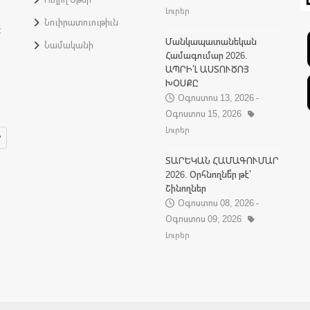
Լուրեր
Նուիրատուութիւն
:
Մանկապատանեկան
Նամականի
Համագումար 2026.
ԱՊՐԻ՛Լ ԱՍՏՈՒԾՈՅ
ԽՕՍՔԸ
Օգոստոս 13, 2026 -
Օգոստոս 15, 2026
Լուրեր
ՏԱՐԵԿԱՆ ՀԱՄԱԳՈՒՄԱՐ
2026. Օրհնողնե՞ր թէ՝
Շինողներ
Օգոստոս 08, 2026 -
Օգոստոս 09, 2026
Լուրեր