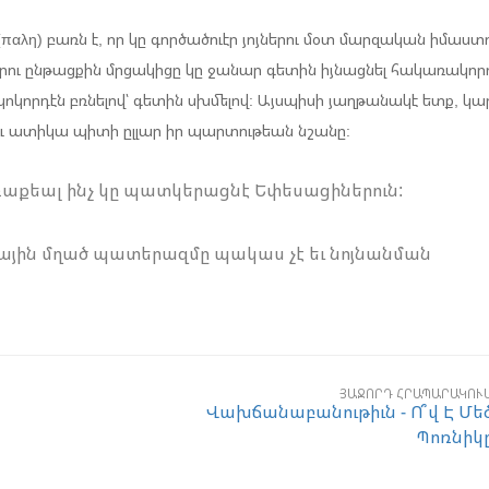
(παλη) բառն է, որ կը գործածուէր յոյներու մօտ մարզական իմաստո
, որու ընթացքին մրցակիցը կը ջանար գետին իյնացնել հակառակորդ
ոկորդէն բռնելով՝ գետին սխմելով: Այսպիսի յաղթանակէ ետք, կար
 եւ ատիկա պիտի ըլլար իր պարտութեան նշանը:
ռաքեալ ինչ կը պատկերացնէ Եփեսացիներուն:
եային մղած պատերազմը պակաս չէ եւ նոյնանման
ՅԱՋՈՐԴ ՀՐԱՊԱՐԱԿՈՒ
Վախճանաբանութիւն - Ո՞վ Է Մե
Պոռնիկ