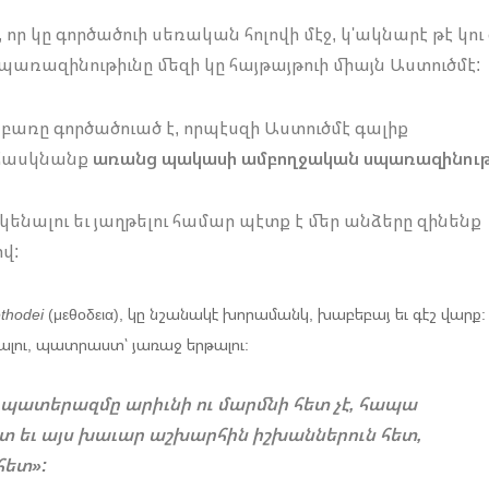
որ կը գործածուի սեռական հոլովի մէջ, կ'ակնարէ թէ կու
 սպառազինութիւնը մեզի կը հայթայթուի միայն Աստուծմէ:
առը գործածուած է, որպէսզի Աստուծմէ գալիք
 հասկնանք
առանց պակասի ամբողջական սպառազինութ
ենալու եւ յաղթելու համար պէտք է մեր անձերը զինենք
վ:
thodei
(μεθοδεια), կը նշանակէ խորամանկ, խաբեբայ եւ գէշ վարք:
նալու, պատրաստ՝ յառաջ երթալու:
 պատերազմը արիւնի ու մարմնի հետ չէ, հապա
ետ եւ այս խաւար աշխարհին իշխաններուն հետ,
հետ»: