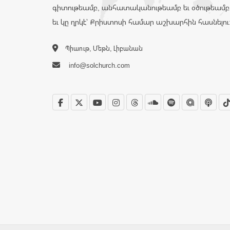
գիտութեամբ, անհատականութեամբ եւ օծութեամբ
եւ կը ղրկէ՝ Քրիստոսի համար աշխարհին հասնելու
Պիաութ, Մեթն, Լիբանան
info@solchurch.com