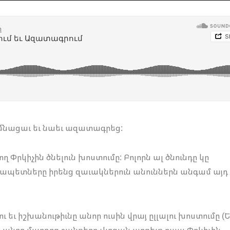
արմնացաւ եւ նաեւ ազատագրեց:
ող Փրկիչին ծնելուն խոստումը: Բոլորն ալ ծնունդը կը
ահապետները իրենց զաւակներուն անուններն անգամ այդ
ւ եւ իշխանութիւնը անոր ուսին վրայ ըլլալու խոստումը (
ւ անոր մարդոց ջանքերը չկրցան արգելք ըլլալ Փրկիչին