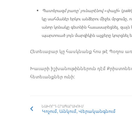
Պատերազմ բառը՝ յունարէնով «փալի՛»
(
palē
կը սահմանէր երկու անձերու միջեւ մրցումը
անոր կռնակը գետնին հաւասարեցնել, զայն կ
պարտուած յոյն մարզիկին աչքերը կուրցնել
Հետեւաբար կը հասկնանք հոս թէ Պօղոս ա
Խաւարի իշխանութիններուն դէմ Քրիստոն
հետեւանքներ ունի:
ՆԱԽՈՐԴ ՀՐԱՊԱՐԱԿՈՒՄ
Կոչում, Անկում, Վերականգնում