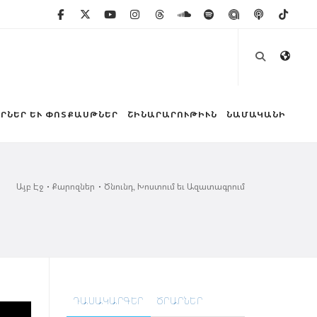
ՐՆԵՐ ԵՒ ՓՈՏՔԱՍԹՆԵՐ
ՇԻՆԱՐԱՐՈՒԹԻՒՆ
ՆԱՄԱԿԱՆԻ
Այբ Էջ
Քարոզներ
Ծնունդ, Խոստում եւ Ազատագրում
ԴԱՍԱԿԱՐԳԵՐ
ԾՐԱՐՆԵՐ