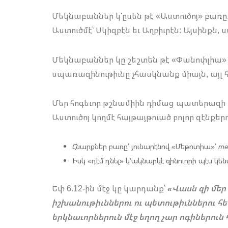
Մեկնաբաններ կ'ըսեն թէ «Աստուծոյ» բառը, 
Աստուծմէ՝ Սկիզբէն եւ Աղբիւրէն: Այսինքն,
Մեկնաբաններ կը շեշտեն թէ «Փանոփլիա» բ
սպառազինութիւնը չհասկնանք միայն, այլ
Մեր հոգեւոր թշնամիին դիմաց պատերազի կ
Աստուծոյ կողմէ հայթայթուած բոլոր զէնքերո
Հնարքներ բառը՝ յունարէնով «Մեթոտիա»՝
me
Իսկ «դէմ դնել» կ'ակնարկէ զինուորի պէս կե
Եփ 6.12-ին մէջ կը կարդանք՝
«Վասն զի մեր
իշխանութիւններու ու պետութիւններու հ
երկնաւորներուն մէջ եղող չար ոգիներուն 