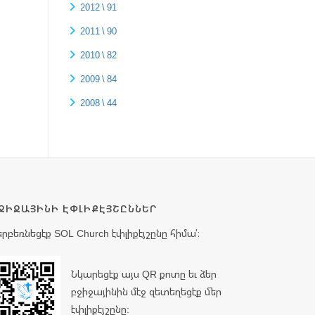
2012 \ 91
2011 \ 90
2010 \ 82
2009 \ 84
2008 \ 44
ՋԻՋԱՅԻՆԻ ԷՓԼԻՔԷՅՇԸՆՆԵՐ
երբեռնեցէք SOL Church էփլիքէյշընը հիմա՛։
Նկարեցէք այս QR քոտը եւ ձեր
բջիջայինին մէջ զետեղեցէք մեր
էփլիքէյշընը: