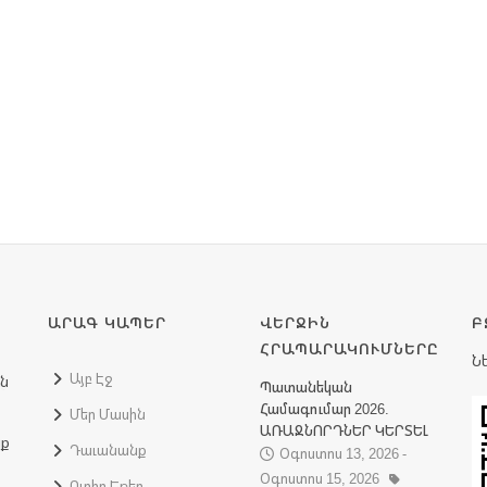
ԱՐԱԳ ԿԱՊԵՐ
ՎԵՐՋԻՆ
Բ
ՀՐԱՊԱՐԱԿՈՒՄՆԵՐԸ
Ն
Այբ Էջ
ին
Պատանեկան
Համագումար 2026.
Մեր Մասին
ԱՌԱՋՆՈՐԴՆԵՐ ԿԵՐՏԵԼ
նք
Դաւանանք
Օգոստոս 13, 2026 -
Օգոստոս 15, 2026
Ուղիղ Եթեր