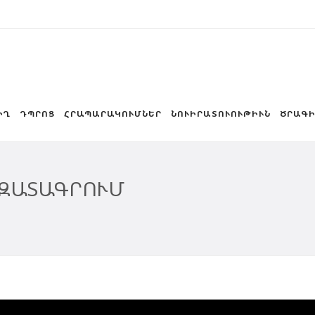
ԻՂ
ԴՊՐՈՑ
ՀՐԱՊԱՐԱԿՈՒՄՆԵՐ
ՆՈՒԻՐԱՏՈՒՈՒԹԻՒՆ
ԾՐԱԳԻ
ԱԶԱՏԱԳՐՈՒՄ