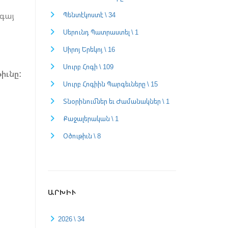
Պենտէկոստէ \ 34
 գայ
Սերունդ Պատրաստել \ 1
Սիրոյ Երեկոյ \ 16
Սուրբ Հոգի \ 109
իւնը:
Սուրբ Հոգիին Պարգեւները \ 15
Տնօրինումներ եւ Ժամանակներ \ 1
Քաջալերական \ 1
Օծութիւն \ 8
ԱՐԽԻՒ
2026 \ 34