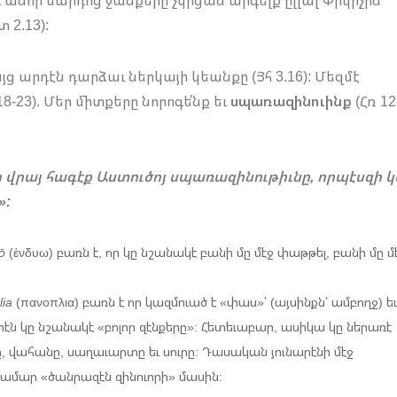
 2.13):
յց արդէն դարձաւ ներկայի կեանքը (Յհ 3.16): Մեզմէ
8-23). Մեր միտքերը նորոգե՛նք եւ
սպառազինուինք
(Հռ 12
ր վրայ հագէք Աստուծոյ սպառազինութիւնը, որպէսզի 
»:
ō
(ἐνδυω) բառն է, որ կը նշանակէ բանի մը մէջ փաթթել, բանի մը մ
lia
(πανοπλια) բառն է որ կազմուած է «փաս»՝ (այսինքն՝ ամբողջ) եւ
րէն կը նշանակէ «բոլոր զէնքերը»: Հետեւաբար, ասիկա կը ներառէ
, վահանը, սաղաւարտը եւ սուրը: Դասական յունարէնի մէջ
համար «ծանրազէն զինուորի» մասին: