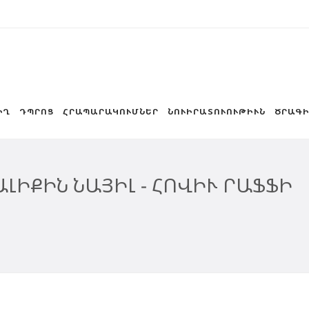
ԻՂ
ԴՊՐՈՑ
ՀՐԱՊԱՐԱԿՈՒՄՆԵՐ
ՆՈՒԻՐԱՏՈՒՈՒԹԻՒՆ
ԾՐԱԳԻ
ԼԻՔԻՆ ՆԱՅԻԼ - ՀՈՎԻՒ ՐԱՖՖԻ