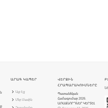
ԱՐԱԳ ԿԱՊԵՐ
ՎԵՐՋԻՆ
Բ
ՀՐԱՊԱՐԱԿՈՒՄՆԵՐԸ
Ն
Այբ Էջ
ին
Պատանեկան
Համագումար 2026.
Մեր Մասին
ԱՌԱՋՆՈՐԴՆԵՐ ԿԵՐՏԵԼ
նք
Դաւանանք