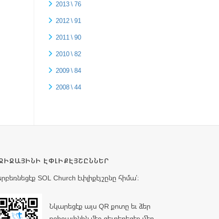
2013 \ 76
2012 \ 91
2011 \ 90
2010 \ 82
2009 \ 84
2008 \ 44
ՋԻՋԱՅԻՆԻ ԷՓԼԻՔԷՅՇԸՆՆԵՐ
երբեռնեցէք SOL Church էփլիքէյշընը հիմա՛։
Նկարեցէք այս QR քոտը եւ ձեր
բջիջայինին մէջ զետեղեցէք մեր