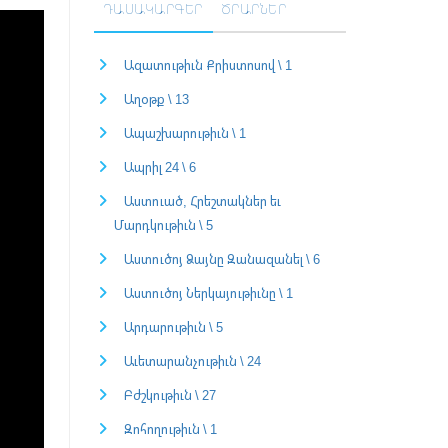
ԴԱՍԱԿԱՐԳԵՐ
ԾՐԱՐՆԵՐ
Ազատութիւն Քրիստոսով \ 1
Աղօթք \ 13
Ապաշխարութիւն \ 1
Ապրիլ 24 \ 6
Աստուած, Հրեշտակներ եւ
Մարդկութիւն \ 5
Աստուծոյ Ձայնը Զանազանել \ 6
Աստուծոյ Ներկայութիւնը \ 1
Արդարութիւն \ 5
Աւետարանչութիւն \ 24
Բժշկութիւն \ 27
Զոհողութիւն \ 1