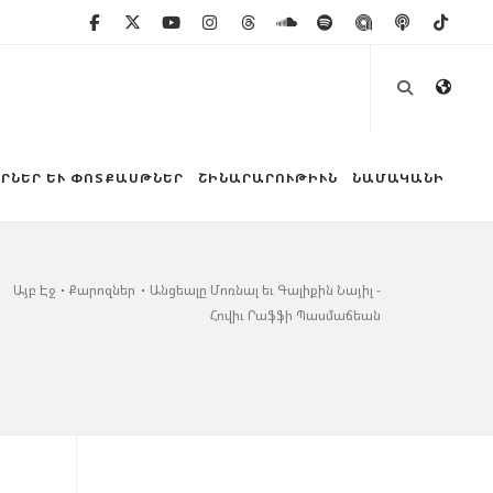
ՐՆԵՐ ԵՒ ՓՈՏՔԱՍԹՆԵՐ
ՇԻՆԱՐԱՐՈՒԹԻՒՆ
ՆԱՄԱԿԱՆԻ
Այբ Էջ
Քարոզներ
Անցեալը Մոռնալ եւ Գալիքին Նայիլ -
Հովիւ Րաֆֆի Պասմաճեան