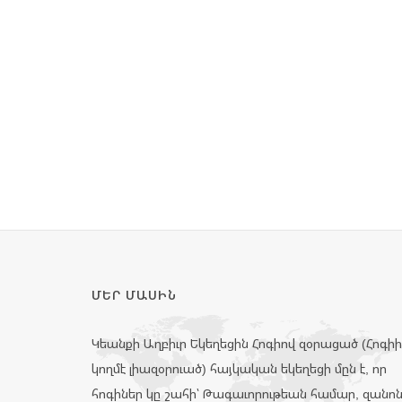
ՄԵՐ ՄԱՍԻՆ
Կեանքի Աղբիւր Եկեղեցին Հոգիով զօրացած (Հոգի
կողմէ լիազօրուած) հայկական եկեղեցի մըն է, որ
հոգիներ կը շահի՝ Թագաւորութեան համար, զանո