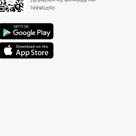
էփլիքէյշընը: