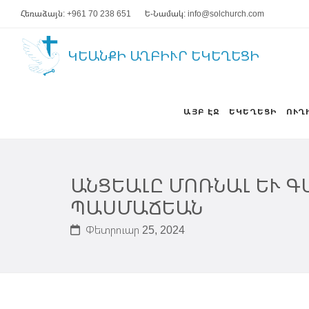
Հեռաձայն: +961 70 238 651
Ե-Նամակ: info@solchurch.com
ԿԵԱՆՔԻ ԱՂԲԻՒՐ ԵԿԵՂԵՑԻ
ԱՅԲ ԷՋ
ԵԿԵՂԵՑԻ
ՈՒՂ
ԱՆՑԵԱԼԸ ՄՈՌՆԱԼ ԵՒ ԳԱ
ՊԱՍՄԱՃԵԱՆ
Փետրուար 25, 2024