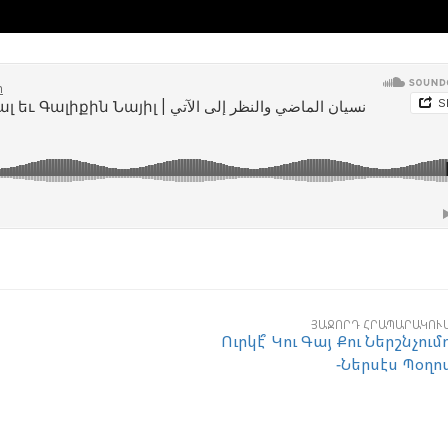
ՅԱՋՈՐԴ ՀՐԱՊԱՐԱԿՈՒ
Ուրկէ՞ Կու Գայ Քու Ներշնչում
-Ներսէս Պօղո