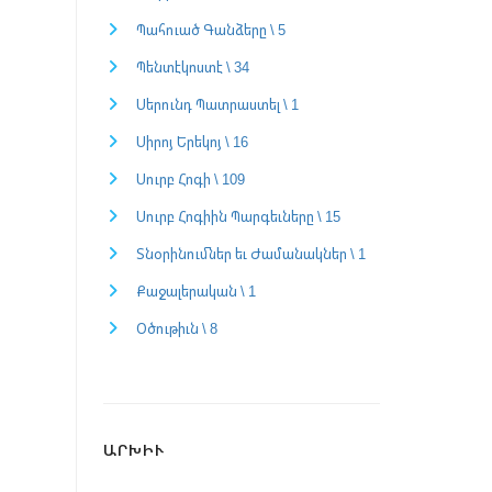
Պահուած Գանձերը \ 5
Պենտէկոստէ \ 34
Սերունդ Պատրաստել \ 1
Սիրոյ Երեկոյ \ 16
Սուրբ Հոգի \ 109
Սուրբ Հոգիին Պարգեւները \ 15
Տնօրինումներ եւ Ժամանակներ \ 1
Քաջալերական \ 1
Օծութիւն \ 8
ԱՐԽԻՒ