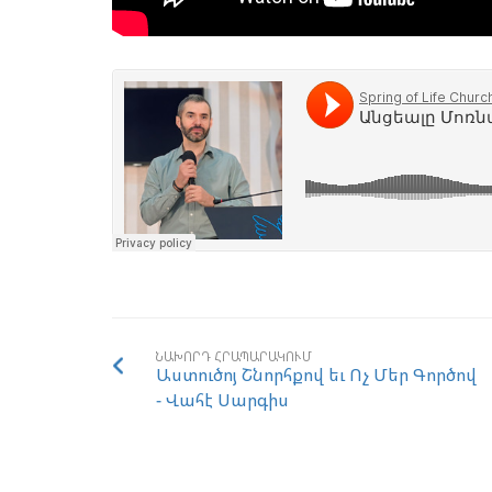
ՆԱԽՈՐԴ ՀՐԱՊԱՐԱԿՈՒՄ
Աստուծոյ Շնորհքով եւ Ոչ Մեր Գործով
- Վահէ Սարգիս