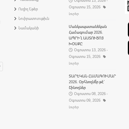
Օգոստոս 13, 2026 -
Օգոստոս 15, 2026
Ուղիղ Եթեր
Լուրեր
Նուիրատուութիւն
:
Մանկապատանեկան
Նամականի
Համագումար 2026.
ԱՊՐԻ՛Լ ԱՍՏՈՒԾՈՅ
ԽՕՍՔԸ
Օգոստոս 13, 2026 -
Օգոստոս 15, 2026
Լուրեր
ՏԱՐԵԿԱՆ ՀԱՄԱԳՈՒՄԱՐ
2026. Օրհնողնե՞ր թէ՝
Շինողներ
Օգոստոս 08, 2026 -
Օգոստոս 09, 2026
Լուրեր