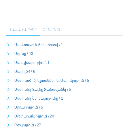
ԴԱՍԱԿԱՐԳԵՐ
ԾՐԱՐՆԵՐ
Ազատութիւն Քրիստոսով \ 1
Աղօթք \ 13
Ապաշխարութիւն \ 1
Ապրիլ 24 \ 6
Աստուած, Հրեշտակներ եւ Մարդկութիւն \ 5
Աստուծոյ Ձայնը Զանազանել \ 6
Աստուծոյ Ներկայութիւնը \ 1
Արդարութիւն \ 5
Աւետարանչութիւն \ 24
Բժշկութիւն \ 27