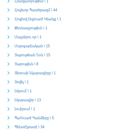
Հնազանդութիւն \ 1
Հոգեւոր Պատերազմ \ 44
Հոգիով Լեցուած Կեանք \ 1
Ձեռնադրութիւն \ 1
Մայրերու օր \ 1
Մարգարէական \ 15
Յարութեան Տօն \ 15
Յարութիւն \ 8
Յիսուսի Նկարագիրը \ 1
Յովել \ 1
Ներում \ 1
Նկարագիր \ 13
Նուիրում \ 1
Պահուած Գանձերը \ 5
Պենտէկոստէ \ 34