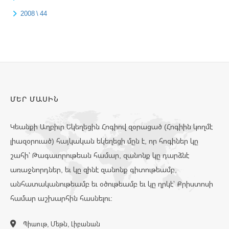
2008 \ 44
ՄԵՐ ՄԱՍԻՆ
Կեանքի Աղբիւր Եկեղեցին Հոգիով զօրացած (Հոգիին կողմէ
լիազօրուած) հայկական եկեղեցի մըն է, որ հոգիներ կը
շահի՝ Թագաւորութեան համար, զանոնք կը դարձնէ
առաջնորդներ, եւ կը զինէ զանոնք գիտութեամբ,
անհատականութեամբ եւ օծութեամբ եւ կը ղրկէ՝ Քրիստոսի
համար աշխարհին հասնելու:
Պիաութ, Մեթն, Լիբանան