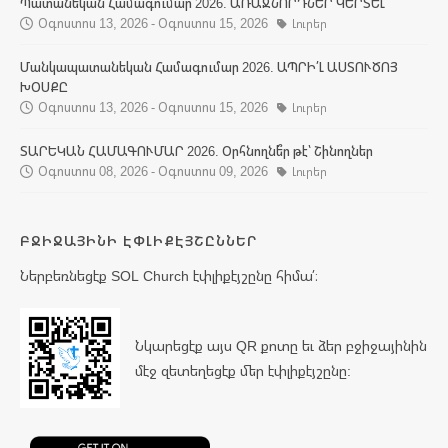
Պատանեկան Համագումար 2026. ԱՌԱՋՆՈՐԴՆԵՐ ԿԵՐՏԵԼ
Օգոստոս 13, 2026 - Օգոստոս 15, 2026
Լուրեր
Մանկապատանեկան Համագումար 2026. ԱՊՐԻ՛Լ ԱՍՏՈՒԾՈՅ
ԽՕՍՔԸ
Օգոստոս 13, 2026 - Օգոստոս 15, 2026
Լուրեր
ՏԱՐԵԿԱՆ ՀԱՄԱԳՈՒՄԱՐ 2026. Օրհնողնե՞ր թէ՝ Շինողներ
Օգոստոս 08, 2026 - Օգոստոս 09, 2026
Լուրեր
ԲՋԻՋԱՅԻՆԻ ԷՓԼԻՔԷՅՇԸՆՆԵՐ
Ներբեռնեցէք SOL Church էփլիքէյշընը հիմա՛։
Նկարեցէք այս QR քոտը եւ ձեր բջիջայինին
մէջ զետեղեցէք մեր էփլիքէյշընը: