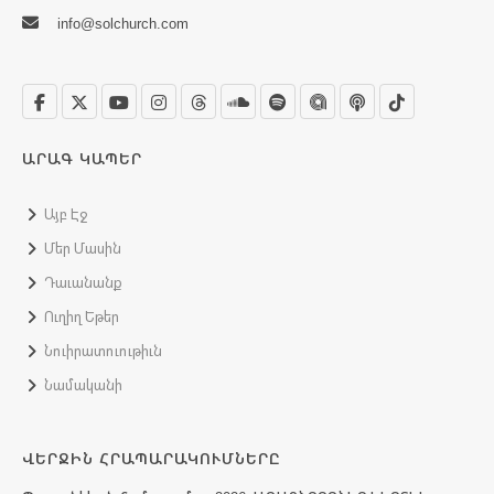
info@solchurch.com
ԱՐԱԳ ԿԱՊԵՐ
Այբ Էջ
Մեր Մասին
Դաւանանք
Ուղիղ Եթեր
Նուիրատուութիւն
Նամականի
ՎԵՐՋԻՆ ՀՐԱՊԱՐԱԿՈՒՄՆԵՐԸ