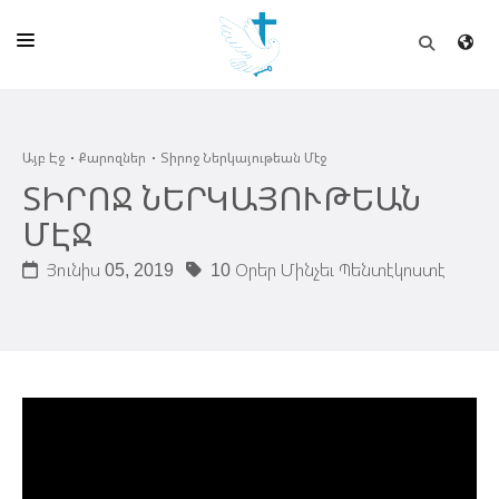
ԱՅԲ ԷՋ
Այբ Էջ
Քարոզներ
Տիրոջ Ներկայութեան Մէջ
ԵԿԵՂԵՑԻ
ՏԻՐՈՋ ՆԵՐԿԱՅՈՒԹԵԱՆ
ՈՒՂԻՂ
ՄԷՋ
ԴՊՐՈՑ
Յունիս 05, 2019
10 Օրեր Մինչեւ Պենտէկոստէ
ՀՐԱՊԱՐԱԿՈՒՄՆԵՐ
ՆՈՒԻՐԱՏՈՒՈՒԹԻՒՆ
ԾՐԱԳԻՐՆԵՐ ԵՒ ՓՈՏՔԱՍԹՆԵՐ
ՇԻՆԱՐԱՐՈՒԹԻՒՆ
ՆԱՄԱԿԱՆԻ