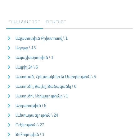
ԴԱՍԱԿԱՐԳԵՐ
ԾՐԱՐՆԵՐ
Ազատութիւն Քրիստոսով \ 1
Աղօթք \ 13
Ապաշխարութիւն \ 1
Ապրիլ 24 \ 6
Աստուած, Հրեշտակներ եւ Մարդկութիւն \ 5
Աստուծոյ Ձայնը Զանազանել \ 6
Աստուծոյ Ներկայութիւնը \ 1
Արդարութիւն \ 5
Աւետարանչութիւն \ 24
Բժշկութիւն \ 27
Զոհողութիւն \ 1