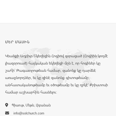
ՄԵՐ ՄԱՍԻՆ
Կեանքի Աղբիւր Եկեղեցին Հոգիով զօրացած (Հոգիին կողմէ
լիազօրուած) հայկական եկեղեցի մըն է, որ հոգիներ կը
շահի՝ Թագաւորութեան համար, զանոնք կը դարձնէ
առաջնորդներ, եւ կը զինէ զանոնք գիտութեամբ,
անհատականութեամբ եւ օծութեամբ եւ կը ղրկէ՝ Քրիստոսի
համար աշխարհին հասնելու:
Պիաութ, Մեթն, Լիբանան
info@solchurch.com