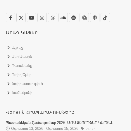
ԱՐԱԳ ԿԱՊԵՐ
Այբ Էջ
Մեր Մասին
Դաւանանք
Ուղիղ Եթեր
Նուիրատուութիւն
Նամականի
ՎԵՐՋԻՆ ՀՐԱՊԱՐԱԿՈՒՄՆԵՐԸ
Պատանեկան Համագումար 2026. ԱՌԱՋՆՈՐԴՆԵՐ ԿԵՐՏԵԼ
Օգոստոս 13, 2026 - Օգոստոս 15, 2026
Լուրեր