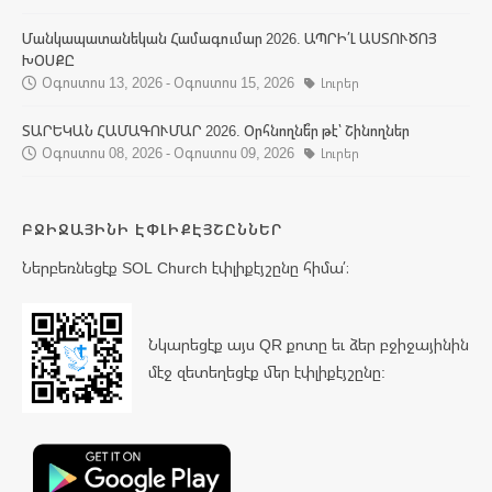
Մանկապատանեկան Համագումար 2026. ԱՊՐԻ՛Լ ԱՍՏՈՒԾՈՅ
ԽՕՍՔԸ
Օգոստոս 13, 2026 - Օգոստոս 15, 2026
Լուրեր
ՏԱՐԵԿԱՆ ՀԱՄԱԳՈՒՄԱՐ 2026. Օրհնողնե՞ր թէ՝ Շինողներ
Օգոստոս 08, 2026 - Օգոստոս 09, 2026
Լուրեր
ԲՋԻՋԱՅԻՆԻ ԷՓԼԻՔԷՅՇԸՆՆԵՐ
Ներբեռնեցէք SOL Church էփլիքէյշընը հիմա՛։
Նկարեցէք այս QR քոտը եւ ձեր բջիջայինին
մէջ զետեղեցէք մեր էփլիքէյշընը: