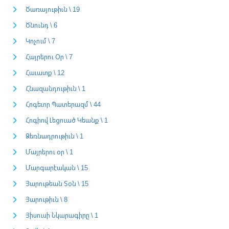
Ծառայութիւն \ 19
Ծնունդ \ 6
Կոչում \ 7
Հայրերու Օր \ 7
Հաւատք \ 12
Հնազանդութիւն \ 1
Հոգեւոր Պատերազմ \ 44
Հոգիով Լեցուած Կեանք \ 1
Ձեռնադրութիւն \ 1
Մայրերու օր \ 1
Մարգարէական \ 15
Յարութեան Տօն \ 15
Յարութիւն \ 8
Յիսուսի Նկարագիրը \ 1