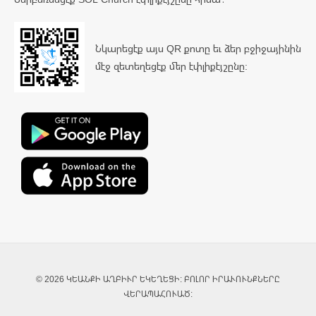
Նկարեցէք այս QR քոտը եւ ձեր բջիջայինին
մէջ զետեղեցէք մեր էփլիքէյշընը:
© 2026 ԿԵԱՆՔԻ ԱՂԲԻՒՐ ԵԿԵՂԵՑԻ: ԲՈԼՈՐ ԻՐԱՒՈՒՆՔՆԵՐԸ
ՎԵՐԱՊԱՀՈՒԱԾ: