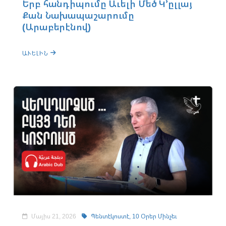
Երբ հանդիպումը Աւելի Մեծ Կ՚ըլլայ
Քան Նախապաշարումը
(Արաբերէնով)
ԱՒԵԼԻՆ
Մայիս 21, 2026
Պենտէկոստէ,
10 Օրեր Մինչեւ