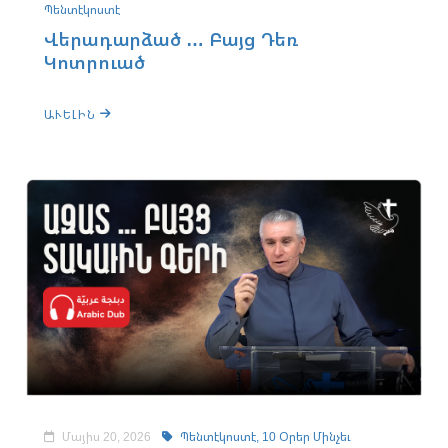
Պենտէկոստէ
Վերադարձած … Բայց Դեռ
Կոտրուած
ԱՒԵԼԻՆ
Մայիս 20, 2026
Պենտէկոստէ,
10 Օրեր Մինչեւ