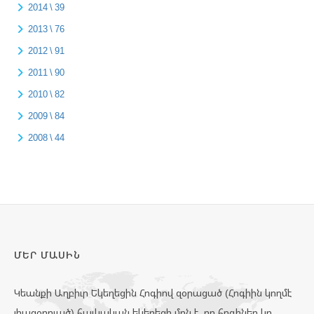
2014 \ 39
2013 \ 76
2012 \ 91
2011 \ 90
2010 \ 82
2009 \ 84
2008 \ 44
ՄԵՐ ՄԱՍԻՆ
Կեանքի Աղբիւր Եկեղեցին Հոգիով զօրացած (Հոգիին կողմէ
լիազօրուած) հայկական եկեղեցի մըն է, որ հոգիներ կը