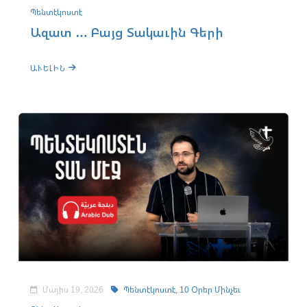
Պենտէկոստէ
Ազատ … Բայց Տակաւին Գերի
ԱՒԵԼԻՆ
Մայիս 19, 2026
Պենտէկոստէ,
10 Օրեր Մինչեւ