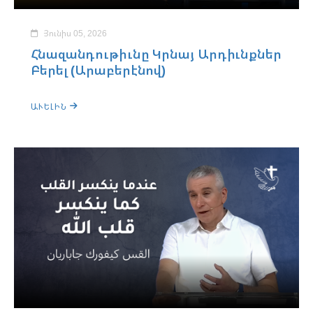
Յունիս 05, 2026
Հնազանդութիւնը Կրնայ Արդիւնքներ
Բերել (Արաբերէնով)
ԱՒԵԼԻՆ