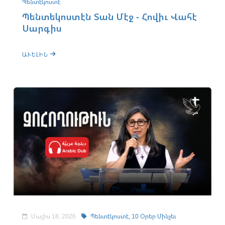
Պենտէկոստէ
Պենտեկոստէն Տան Մէջ - Հովիւ Վահէ
Սարգիս
ԱՒԵԼԻՆ
Մայիս 18, 2026
Պենտէկոստէ,
10 Օրեր Մինչեւ