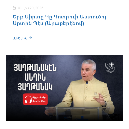
Մայիս 29, 2026
Երբ Սիրտը Կը Կոտրուի Աստուծոյ
Սրտին Պէս (Արաբերէնով)
ԱՒԵԼԻՆ