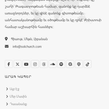
շահի՝ Թագաւորութեան համար, զանոնք կը դարձնէ
առաջնորդներ, եւ կը զինէ զանոնք գիտութեամբ,
անհատականութեամբ եւ օծութեամբ եւ կը ղրկէ՝ Քրիստոսի
համար աշխարհին հասնելու:
Պիաութ, Մեթն, Լիբանան
info@solchurch.com
ԱՐԱԳ ԿԱՊԵՐ
Այբ Էջ
Մեր Մասին
Դաւանանք