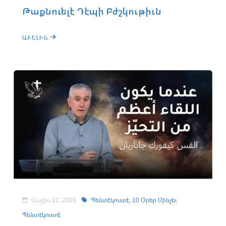
Թաքնուելէ Դէպի Բժշկութիւն
ԱՒԵԼԻՆ
Մայիս 22, 2026
Պենտէկոստէ,
10 Օրեր Մինչեւ
Պենտէկոստէ