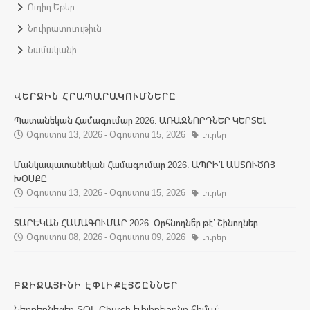
Ուղիղ Եթեր
Նուիրատուութիւն
Նամականի
ՎԵՐՋԻՆ ՀՐԱՊԱՐԱԿՈՒՄՆԵՐԸ
Պատանեկան Համագումար 2026. ԱՌԱՋՆՈՐԴՆԵՐ ԿԵՐՏԵԼ
Օգոստոս 13, 2026 - Օգոստոս 15, 2026
Լուրեր
Մանկապատանեկան Համագումար 2026. ԱՊՐԻ՛Լ ԱՍՏՈՒԾՈՅ
ԽՕՍՔԸ
Օգոստոս 13, 2026 - Օգոստոս 15, 2026
Լուրեր
ՏԱՐԵԿԱՆ ՀԱՄԱԳՈՒՄԱՐ 2026. Օրհնողնե՞ր թէ՝ Շինողներ
Օգոստոս 08, 2026 - Օգոստոս 09, 2026
Լուրեր
ԲՋԻՋԱՅԻՆԻ ԷՓԼԻՔԷՅՇԸՆՆԵՐ
Ներբեռնեցէք SOL Church էփլիքէյշընը հիմա՛։