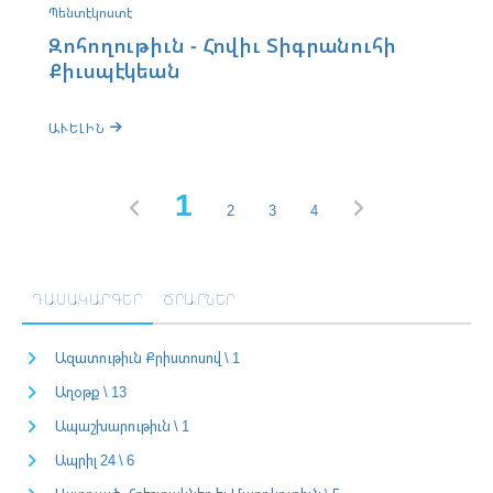
Պենտէկոստէ
Զոհողութիւն - Հովիւ Տիգրանուհի
Քիւսպէկեան
ԱՒԵԼԻՆ
1
2
3
4
ԴԱՍԱԿԱՐԳԵՐ
ԾՐԱՐՆԵՐ
Ազատութիւն Քրիստոսով \ 1
Աղօթք \ 13
Ապաշխարութիւն \ 1
Ապրիլ 24 \ 6