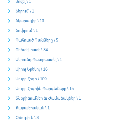
Յովել \ 1
Ներում \ 1
Նկարագիր \ 13
Նուիրում \ 1
Պահուած Գանձերը \ 5
Պենտէկոստէ \ 34
Սերունդ Պատրաստել \ 1
Սիրոյ Երեկոյ \ 16
Սուրբ Հոգի \ 109
Սուրբ Հոգիին Պարգեւները \ 15
Տնօրինումներ եւ Ժամանակներ \ 1
Քաջալերական \ 1
Օծութիւն \ 8