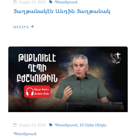
Մայիս 24, 2026
Պենտէկոստէ
Յաղթանակէն Անդին Յաղթանակ
ԱՒԵԼԻՆ
Մայիս 23, 2026
Պենտէկոստէ,
10 Օրեր Մինչեւ
Պենտէկոստէ