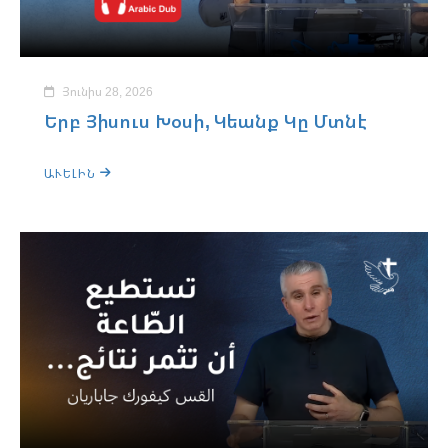
Յունիս 28, 2026
Երբ Յիսուս Խօսի, Կեանք Կը Մտնէ
ԱՒԵԼԻՆ