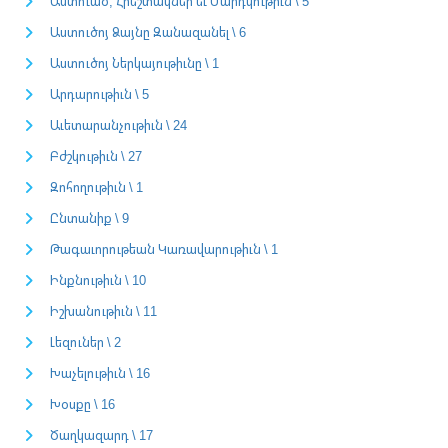
Աստուած, Հրեշտակներ եւ Մարդկութիւն \ 5
Աստուծոյ Ձայնը Զանազանել \ 6
Աստուծոյ Ներկայութիւնը \ 1
Արդարութիւն \ 5
Աւետարանչութիւն \ 24
Բժշկութիւն \ 27
Զոհողութիւն \ 1
Ընտանիք \ 9
Թագաւորութեան Կառավարութիւն \ 1
Ինքնութիւն \ 10
Իշխանութիւն \ 11
Լեզուներ \ 2
Խաչելութիւն \ 16
Խօսքը \ 16
Ծաղկազարդ \ 17