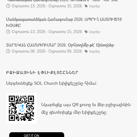
Օգոստոս 13, 2026 - Օգոստոս 15, 2026
Լուրեր
Մանկապատանեկան Համագումար 2026. ԱՊՐԻ՛Լ ԱՍՏՈՒԾՈՅ
ԽՕՍՔԸ
Օգոստոս 13, 2026 - Օգոստոս 15, 2026
Լուրեր
ՏԱՐԵԿԱՆ ՀԱՄԱԳՈՒՄԱՐ 2026. Օրհնողնե՞ր թէ՝ Շինողներ
Օգոստոս 08, 2026 - Օգոստոս 09, 2026
Լուրեր
ԲՋԻՋԱՅԻՆԻ ԷՓԼԻՔԷՅՇԸՆՆԵՐ
Ներբեռնեցէք SOL Church էփլիքէյշընը հիմա՛։
Նկարեցէք այս QR քոտը եւ ձեր բջիջայինին
մէջ զետեղեցէք մեր էփլիքէյշընը: