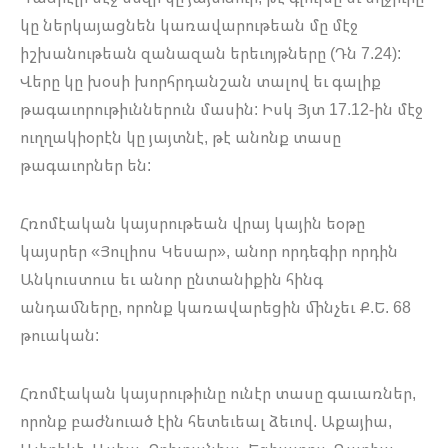
կը ներկայացնեն կառավարութեան մը մէջ
իշխանութեան զանազան երեւոյթները (Դն 7.24):
Վերը կը խօսի խորհրդանշան տալով եւ գալիք
թագաւորութիւններուն մասին: Իսկ Յյտ 17.12-ին մէջ
ուղղակիօրէն կը յայտնէ, թէ անոնք տասը
թագաւորներ են:
Հռոմէական կայսրութեան վրայ կային եօթը
կայսրեր «Յուլիոս Կեսար», անոր որդեգիր որդին
Անկուստուս եւ անոր ընտանիքին հինգ
անդամները, որոնք կառավարեցին մինչեւ Ք.Ե. 68
թուական:
Հռոմէական կայսրութիւնը ունէր տասը գաւառներ,
որոնք բաժնուած էին հետեւեալ ձեւով. Աքայիա,