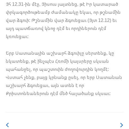
Յհ 12.31-ին մէջ, Յիսուս յայտնեց, թէ Իր կատարած
փրկագործութեամբ ժամանակը եկաւ, որ թշնամին
վար ձգուի: Թշնամին վար ձգուեցաւ (Յյտ 12.12) եւ
այդ պատճառով կնոջ դէմ եւ որդիներուն դէմ
կռուեցաւ:
Երբ Սատանային աշխարհ ձգուիլը սերտենք, կը
նկատենք, թէ ի՛նչպէս Հռոմի կայսրերը սկսան
պահանջել, որ պաշտուին ժողովուրդին կողմէ:
Վստահ չենք, բայց կրնանք ըսել, որ երբ Սատանան
աշխարհ ձգուեցաւ, այն ատեն է որ
Քրիստոնեաներուն դէմ մեծ հալածանք սկսաւ: