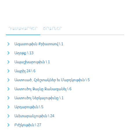
ԴԱՍԱԿԱՐԳԵՐ
ԾՐԱՐՆԵՐ
Ազատութիւն Քրիստոսով \ 1
Աղօթք \ 13
Ապաշխարութիւն \ 1
Ապրիլ 24 \ 6
Աստուած, Հրեշտակներ եւ Մարդկութիւն \ 5
Աստուծոյ Ձայնը Զանազանել \ 6
Աստուծոյ Ներկայութիւնը \ 1
Արդարութիւն \ 5
Աւետարանչութիւն \ 24
Բժշկութիւն \ 27