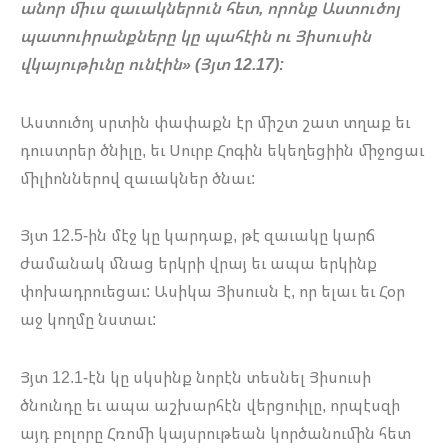
անոր միւս զաւակներուն հետ, որոնք Աստուծոյ
պատուիրանքները կը պահէին ու Յիսուսին
վկայութիւնը ունէին» (Յյտ 12.17):
Աստուծոյ սրտին փափաքն էր միշտ շատ տղաք եւ
դուստրեր ծնիլը, եւ Սուրբ Հոգին եկեղեցիին միջոցաւ
միլիոններով զաւակներ ծնաւ:
Յյտ 12.5-ին մէջ կը կարդաք, թէ զաւակը կարճ
ժամանակ մնաց երկրի վրայ եւ ապա երկինք
փոխադրուեցաւ: Ասիկա Յիսուսն է, որ ելաւ եւ Հօր
աջ կողմը նստաւ:
Յյտ 12.1-էն կը սկսինք նորէն տեսնել Յիսուսի
ծնունդը եւ ապա աշխարհէն վերցուիլը, որպէսզի
այդ բոլորը Հռոմի կայսրութեան կործանումին հետ