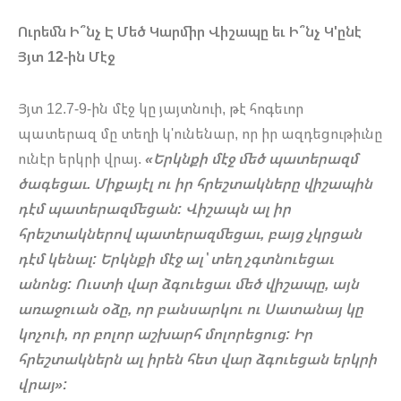
Ուրեմն Ի՞նչ Է Մեծ Կարմիր Վիշապը եւ Ի՞նչ Կ'ընէ
Յյտ 12-ին Մէջ
Յյտ 12.7-9-ին մէջ կը յայտնուի, թէ հոգեւոր
պատերազ մը տեղի կ'ունենար, որ իր ազդեցութիւնը
ունէր երկրի վրայ.
«Երկնքի մէջ մեծ պատերազմ
ծագեցաւ. Միքայէլ ու իր հրեշտակները վիշապին
դէմ պատերազմեցան: Վիշապն ալ իր
հրեշտակներով պատերազմեցաւ, բայց չկրցան
դէմ կենալ: Երկնքի մէջ ալ՝ տեղ չգտնուեցաւ
անոնց: Ուստի վար ձգուեցաւ մեծ վիշապը, այն
առաջուան օձը, որ բանսարկու ու Սատանայ կը
կոչուի, որ բոլոր աշխարհ մոլորեցուց: Իր
հրեշտակներն ալ իրեն հետ վար ձգուեցան երկրի
վրայ»: