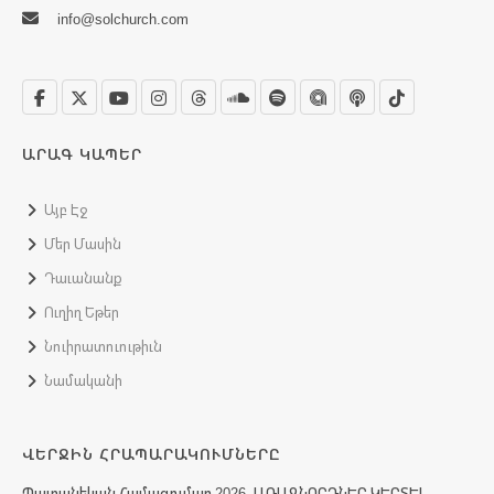
info@solchurch.com
ԱՐԱԳ ԿԱՊԵՐ
Այբ Էջ
Մեր Մասին
Դաւանանք
Ուղիղ Եթեր
Նուիրատուութիւն
Նամականի
ՎԵՐՋԻՆ ՀՐԱՊԱՐԱԿՈՒՄՆԵՐԸ
Պատանեկան Համագումար 2026. ԱՌԱՋՆՈՐԴՆԵՐ ԿԵՐՏԵԼ