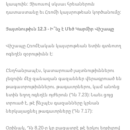
կապուին: Յիսուսով սկսաւ հրեաներուն
դատաստանը եւ Հռոմի կայսրութեան կործանումը:
Յայտնութիւն 12.3 - Ի՞նչ է Մեծ Կարմիր Վիշապը
Վիշապը Հռոմէական կայսրութեան ետին գտնուող
ոգեղէն զօրութիւնն է:
Ընդհանրապէս, կատարուած յայտնութիւններու
լեզուին մէջ զանազան գազաններ վերագրուած են
թագաւորութիւններու. թագաւորներու, կամ անոնց
ետին եղող ոգեղէն ոյժերուն (Դն 7.23): Նաեւ ցոյց
տրուած է, թէ ի՞նչպէս գազանները կրնան
ներկայացնել թագաւորները (Դն 7.17):
Օրինակ, Դն 8.20-ը կը բացատրէ թէ երկու եղջիւրով