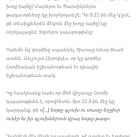
խոյը (այծը) Մարերու եւ Պարսիկներու
թագաւորները կը խորհրդանշէ: Դն 8.21-ին մէջ կ'ըսէ,
թէ տեսիլքներէն մէկուն մէջ խոյը (այծը) կը
ներկայացնէ Յոյներու կայսրութիւնը:
Ուրեմն ո՞վ փորձեց սպաննել Յիսուսը Անոր ծնած
ատեն. Անշուշտ Հերովդէս, որ կը գործէր
Հռոմէական իշխանութեան եւ դիւային
իշխանութեան տակ:
Կը հասկնանք նաեւ որ մեծ վիշապը Հռոմի
կայսրութիւնն է, որովհետեւ Յյտ 12.3-ին մէջ կը
կարդանք, թէ
«[...] եօթը գլուխ ու տասը եղջիւր
ունէր եւ իր գլուխներուն վրայ եօթը թագ»
:
Դանիէլի մէջ մեզի կը յայտնուի, թէ գլուխը եւ եղջիւրը