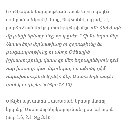
Հռոմէական կայսրութեան ետին եղող ոգեղէն
ուժերուն անկումէն ետք, Յովհաննէս կ'ըսէ, թէ
բարձր ձայն մը կը լսուի երկինքի մէջ.
«Եւ մեծ ձայն
մը լսեցի երկնքի մէջ, որ կ'ըսէր. “Հիմա եղաւ մեր
Աստուծոյն փրկութիւնը ու զօրութիւնը եւ
թագաւորութիւնը ու անոր Օծեալին
իշխանութիւնը. վասն զի մեր եղբայրներուն դէմ
չար խօսողը վար ձգուեցաւ, որ անոնց դէմ
չարախօսութիւն կ'ընէր մեր Աստուծոյն առջեւ՝
ցորեկ ու գիշեր”» (Յյտ 12.10):
Մինչեւ այդ ատեն Սատանան կրնար մտնել
երկինք՝ Աստուծոյ ներկայութեան, ըստ պէտքին
(Յոբ 1.6, 2.1: Զք 3.1):