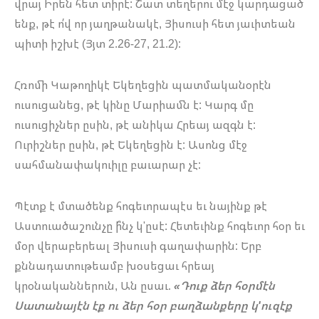
վրայ Իրեն հետ տիրէ: Շատ տեղերու մէջ կարդացած
ենք, թէ ո՛վ որ յաղթանակէ, Յիսուսի հետ յաւիտեան
պիտի իշխէ (Յյտ 2.26-27, 21.2):
Հռոմի Կաթողիկէ Եկեղեցին պատմականօրէն
ուսուցանեց, թէ կինը Մարիամն է: Կարգ մը
ուսուցիչներ ըսին, թէ անիկա Հրեայ ազգն է:
Ուրիշներ ըսին, թէ Եկեղեցին է: Ասոնց մէջ
սահմանափակուիլը բաւարար չէ:
Պէտք է մտածենք հոգեւորապէս եւ նայինք թէ
Աստուածաշունչը ի՞նչ կ'ըսէ: Հետեւինք հոգեւոր հօր եւ
մօր վերաբերեալ Յիսուսի գաղափարին: Երբ
քննադատութեամբ խօսեցաւ հրեայ
կրօնականներուն, Ան ըսաւ.
«Դուք ձեր հօրմէն
Սատանայէն էք ու ձեր հօր բաղձանքերը կ'ուզէք