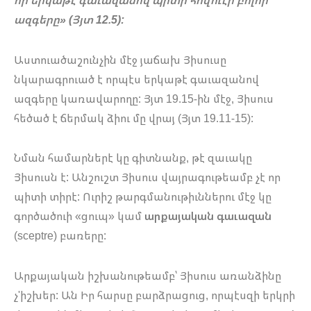
որ երկաթէ գաւազանով պիտի հովուէր բոլոր
ազգերը» (Յյտ 12.5):
Աստուածաշունչին մէջ յաճախ Յիսուսը
նկարագրուած է որպէս երկաթէ գաւազանով
ազգերը կառավարողը: Յյտ 19.15-ին մէջ, Յիսուս
հեծած է ճերմակ ձիու մը վրայ (Յյտ 19.11-15):
Նման համարներէ կը գիտնանք, թէ զաւակը
Յիսուսն է: Անշուշտ Յիսուս վայրագութեամբ չէ որ
պիտի տիրէ: Ուրիշ թարգմանութիւններու մէջ կը
գործածուի «ցուպ» կամ
արքայական գաւազան
(sceptre) բառերը:
Արքայական իշխանութեամբ՝ Յիսուս առանձինը
չ'իշխեր: Ան Իր հարսը բարձրացուց, որպէսզի երկրի