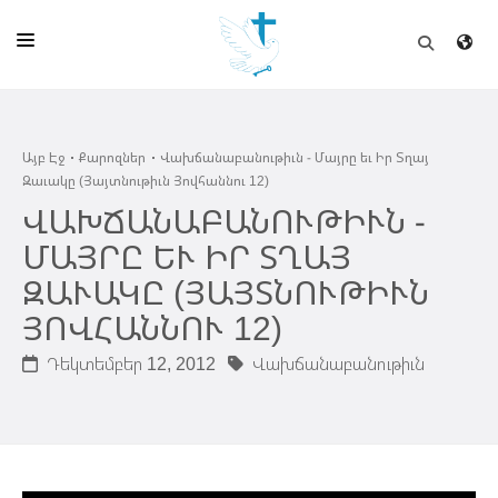
ԱՅԲ ԷՋ
Այբ Էջ
Քարոզներ
Վախճանաբանութիւն - Մայրը եւ Իր Տղայ
ԵԿԵՂԵՑԻ
Զաւակը (Յայտնութիւն Յովհաննու 12)
ՈՒՂԻՂ
ՎԱԽՃԱՆԱԲԱՆՈՒԹԻՒՆ -
ՄԱՅՐԸ ԵՒ ԻՐ ՏՂԱՅ
ԴՊՐՈՑ
ԶԱՒԱԿԸ (ՅԱՅՏՆՈՒԹԻՒՆ
ՀՐԱՊԱՐԱԿՈՒՄՆԵՐ
ՅՈՎՀԱՆՆՈՒ 12)
ՆՈՒԻՐԱՏՈՒՈՒԹԻՒՆ
Դեկտեմբեր 12, 2012
Վախճանաբանութիւն
ԾՐԱԳԻՐՆԵՐ ԵՒ ՓՈՏՔԱՍԹՆԵՐ
ՇԻՆԱՐԱՐՈՒԹԻՒՆ
ՆԱՄԱԿԱՆԻ