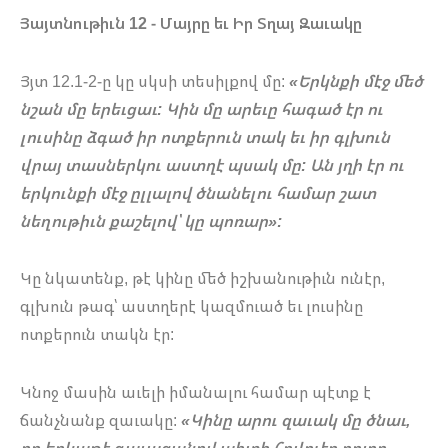
Յայտնութիւն 12 - Մայրը եւ Իր Տղայ Զաւակը
Յյտ 12.1-2-ը կը սկսի տեսիլքով մը:
«Երկնքի մէջ մեծ
նշան մը երեւցաւ: Կին մը արեւը հագած էր ու
լուսինը ձգած իր ոտքերուն տակ եւ իր գլխուն
վրայ տասներկու աստղէ պսակ մը: Ան յղի էր ու
երկունքի մէջ ըլլալով ծնանելու համար շատ
նեղութիւն քաշելով՝ կը պոռար»:
Կը նկատենք, թէ կինը մեծ իշխանութիւն ունէր,
գլխուն թագ՝ աստղերէ կազմուած եւ լուսինը
ոտքերուն տակն էր:
Կնոջ մասին աւելի իմանալու համար պէտք է
ճանչնանք զաւակը:
«Կինը արու զաւակ մը ծնաւ,