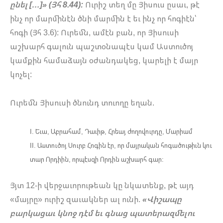
ընել […]» (Յհ 8.44):
Ուրիշ տեղ մը Յիսուս ըսաւ, թէ
ինչ որ մարմինէն ծնի մարմին է եւ ինչ որ հոգիէն՝
հոգի (Յհ 3.6): Ուրեմն, ամէն բան, որ Յիսուսի
աշխարհ գալուն պաշտօնապէս կամ Աստուծոյ
կամքին համաձայն օժանդակեց, կարելի է մայր
կոչել:
Ուրեմն Յիսուսի ծնունդ տուողը եղան.
Եւա, Աբրահամ, Դաւիթ, Հրեայ ժողովուրդը, Մարիամ
Աստուծոյ Սուրբ Հոգին էր, որ մայրական հոգածութիւն կու
տար Որդիին, որպէսզի Որդին աշխարհ գար:
Յյտ 12-ի վերջաւորութեան կը նկատենք, թէ այդ
«մայրը» ուրիշ զաւակներ ալ ունի.
«Վիշապը
բարկացաւ կնոջ դէմ եւ գնաց պատերազմելու