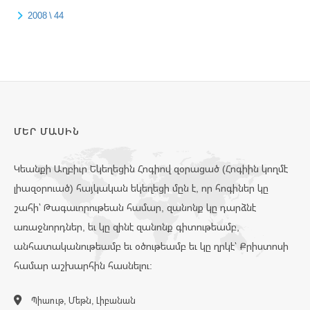
2008 \ 44
ՄԵՐ ՄԱՍԻՆ
Կեանքի Աղբիւր Եկեղեցին Հոգիով զօրացած (Հոգիին կողմէ
լիազօրուած) հայկական եկեղեցի մըն է, որ հոգիներ կը
շահի՝ Թագաւորութեան համար, զանոնք կը դարձնէ
առաջնորդներ, եւ կը զինէ զանոնք գիտութեամբ,
անհատականութեամբ եւ օծութեամբ եւ կը ղրկէ՝ Քրիստոսի
համար աշխարհին հասնելու:
Պիաութ, Մեթն, Լիբանան