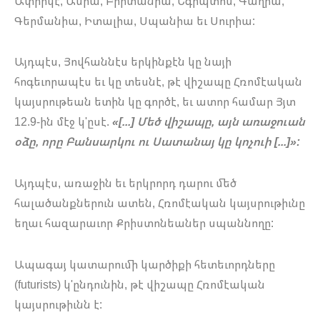
Ափրիկէ, Ասիա, Բրիտանիա, Եգիպտոս, Գաղիա,
Գերմանիա, Իտալիա, Սպանիա եւ Սուրիա:
Այդպէս, Յովհաննէս երկինքէն կը նայի
հոգեւորապէս եւ կը տեսնէ, թէ վիշապը Հռոմէական
կայսրութեան ետին կը գործէ, եւ ատոր համար Յյտ
12.9-ին մէջ կ'ըսէ.
«[...] Մեծ վիշապը, այն առաջուան
օձը, որը Բանսարկու ու Սատանայ կը կոչուի [...]»:
Այդպէս, առաջին եւ երկրորդ դարու մեծ
հալածանքներուն ատեն, Հռոմէական կայսրութիւնը
եղաւ հազարաւոր Քրիստոնեաներ սպաննողը:
Ապագայ կատարումի կարծիքի հետեւորդները
(futurists) կ'ընդունին, թէ վիշապը Հռոմէական
կայսրութիւնն է: