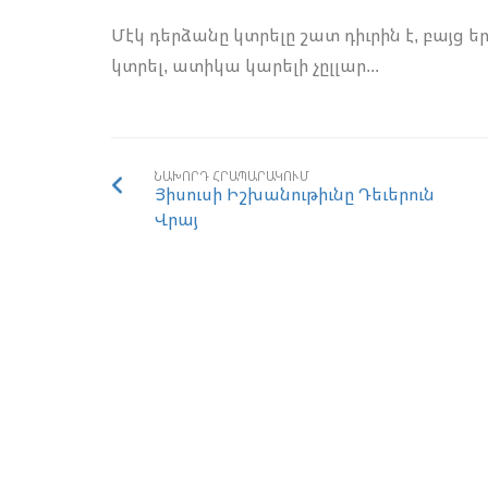
Մէկ դերձանը կտրելը շատ դիւրին է, բայց 
կտրել, ատիկա կարելի չըլլար...
ՆԱԽՈՐԴ ՀՐԱՊԱՐԱԿՈՒՄ
Յիսուսի Իշխանութիւնը Դեւերուն
Վրայ