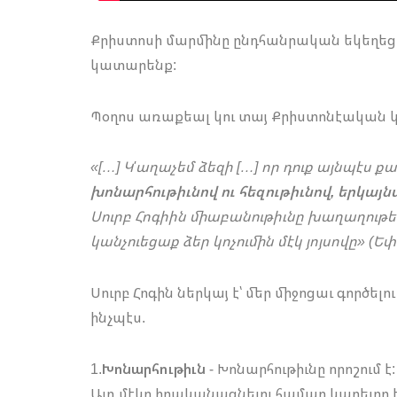
Քրիստոսի մարմինը ընդհանրական եկեղեցին 
կատարենք:
Պօղոս առաքեալ կու տայ Քրիստոնէական կե
«[…] Կ'աղաչեմ ձեզի […] որ դուք այնպէս քա
խոնարհութիւնով ու հեզութիւնով, երկայ
Սուրբ Հոգիին միաբանութիւնը խաղաղութեա
կանչուեցաք ձեր կոչումին մէկ յոյսովը» (Եփ 4
Սուրբ Հոգին ներկայ է՝ մեր միջոցաւ գործե
ինչպէս.
1.
Խոնարհութիւն
- Խոնարհութիւնը որոշում է
Այդ մէկը իրականացնելու համար կարեւոր է,