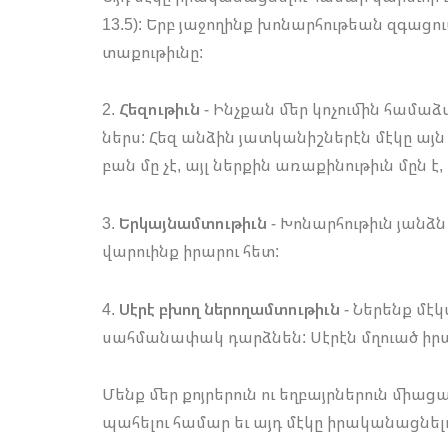
13.5): Երբ յաջողինք խոնարհութեան զգացու
տաքութիւնը:
2.
Հեզութիւն
- Ինչքան մեր կոչումին համաձ
ներս: Հեզ անձին յատկանիշներէն մէկը այն 
բան մը չէ, այլ ներքին առաքինութիւն մըն է
3.
Երկայնամտութիւն
- Խոնարհութիւն յանձն
վարուինք իրարու հետ:
4.
Սէրէ բխող ներողամտութիւն
- Ներենք մէկ
սահմանափակ դարձնեն: Սէրէն մղուած իրա
Մենք մեր քոյրերուն ու եղբայրներուն միացա
պահելու համար եւ այդ մէկը իրականացնել