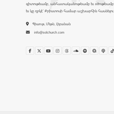
գիտութեամբ, անհատականութեամբ եւ օծութեամբ
եւ կը ղրկէ՝ Քրիստոսի համար աշխարհին հասնելու
Պիաութ, Մեթն, Լիբանան
info@solchurch.com