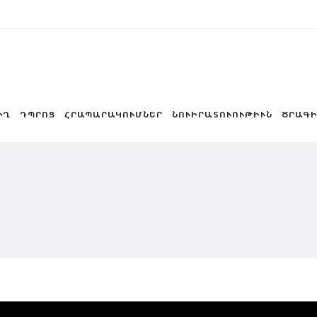
ԻՂ
ԴՊՐՈՑ
ՀՐԱՊԱՐԱԿՈՒՄՆԵՐ
ՆՈՒԻՐԱՏՈՒՈՒԹԻՒՆ
ԾՐԱԳԻ