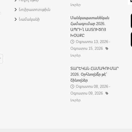
Լուրեր
Նուիրատուութիւն
:
Մանկապատանեկան
Նամականի
Համագումար 2026.
ԱՊՐԻ՛Լ ԱՍՏՈՒԾՈՅ
ԽՕՍՔԸ
Օգոստոս 13, 2026 -
Օգոստոս 15, 2026
Լուրեր
ՏԱՐԵԿԱՆ ՀԱՄԱԳՈՒՄԱՐ
2026. Օրհնողնե՞ր թէ՝
Շինողներ
Օգոստոս 08, 2026 -
Օգոստոս 09, 2026
Լուրեր