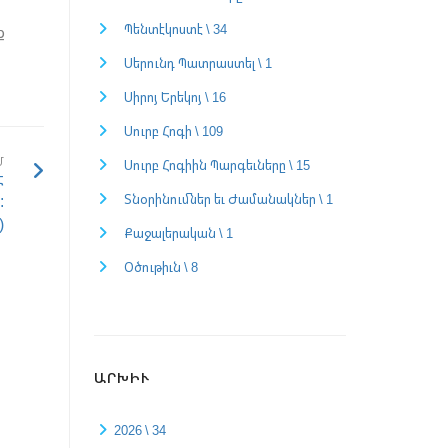
Պենտէկոստէ \ 34
ք
Սերունդ Պատրաստել \ 1
Սիրոյ Երեկոյ \ 16
Սուրբ Հոգի \ 109
Մ
Սուրբ Հոգիին Պարգեւները \ 15
է
:
Տնօրինումներ եւ Ժամանակներ \ 1
)
Քաջալերական \ 1
Օծութիւն \ 8
ԱՐԽԻՒ
2026 \ 34