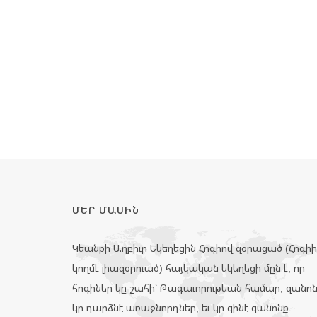
ՄԵՐ ՄԱՍԻՆ
Կեանքի Աղբիւր Եկեղեցին Հոգիով զօրացած (Հոգի
կողմէ լիազօրուած) հայկական եկեղեցի մըն է, որ
հոգիներ կը շահի՝ Թագաւորութեան համար, զանո
կը դարձնէ առաջնորդներ, եւ կը զինէ զանոնք