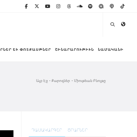
ՐՆԵՐ ԵՒ ՓՈՏՔԱՍԹՆԵՐ
ՇԻՆԱՐԱՐՈՒԹԻՒՆ
ՆԱՄԱԿԱՆԻ
Այբ Էջ
Քարոզներ
Միութեան Բնոյթը
ԴԱՍԱԿԱՐԳԵՐ
ԾՐԱՐՆԵՐ