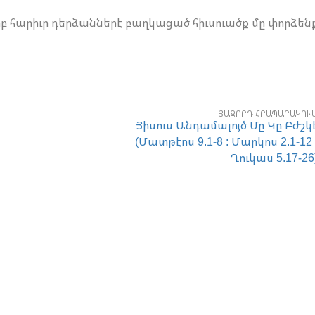
երբ հարիւր դերձաններէ բաղկացած հիւսուածք մը փորձեն
ՅԱՋՈՐԴ ՀՐԱՊԱՐԱԿՈՒ
Յիսուս Անդամալոյծ Մը Կը Բժշկ
(Մատթէոս 9.1-8 : Մարկոս 2.1-12 
Ղուկաս 5.17-26