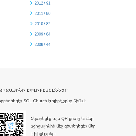
2012 \ 91
2011 \ 90
2010 \ 82
2009 \ 84
2008 \ 44
ՋԻՋԱՅԻՆԻ ԷՓԼԻՔԷՅՇԸՆՆԵՐ
երբեռնեցէք SOL Church էփլիքէյշընը հիմա՛։
Նկարեցէք այս QR քոտը եւ ձեր
բջիջայինին մէջ զետեղեցէք մեր
էփլիքէյշընը: