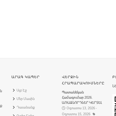
ԱՐԱԳ ԿԱՊԵՐ
ՎԵՐՋԻՆ
Բ
ՀՐԱՊԱՐԱԿՈՒՄՆԵՐԸ
Ն
Այբ Էջ
ին
Պատանեկան
Համագումար 2026.
Մեր Մասին
ԱՌԱՋՆՈՐԴՆԵՐ ԿԵՐՏԵԼ
նք
Դաւանանք
Օգոստոս 13, 2026 -
Օգոստոս 15, 2026
Ուղիղ Եթեր