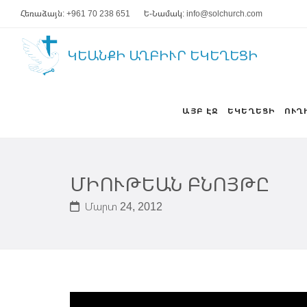
Հեռաձայն: +961 70 238 651
Ե-Նամակ: info@solchurch.com
ԿԵԱՆՔԻ ԱՂԲԻՒՐ ԵԿԵՂԵՑԻ
ԱՅԲ ԷՋ
ԵԿԵՂԵՑԻ
ՈՒՂ
ՄԻՈՒԹԵԱՆ ԲՆՈՅԹԸ
Մարտ 24, 2012