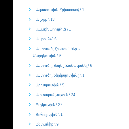
Ազատութիւն Քրիստոսով \ 1
Աղօթք \ 13
Ապաշխարութիւն \ 1
Ապրիլ 24 \ 6
Աստուած, Հրեշտակներ եւ
Մարդկութիւն \ 5
Աստուծոյ Ձայնը Զանազանել \ 6
Աստուծոյ Ներկայութիւնը \ 1
Արդարութիւն \ 5
Աւետարանչութիւն \ 24
Բժշկութիւն \ 27
Զոհողութիւն \ 1
Ընտանիք \ 9