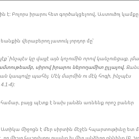
է: Բոլորս իրարու հետ գործակցելոով, Աստուծոյ կամքը
անքին վերաբերող յատուկ յորդոր մը՝
լէք՝ ինչպէս կը վայլէ այն կոչումին որով կանչուեցաք, լմ
նամտութեամբ, սիրով իրարու ներողամիտ ըլլալով.
Ջան
ն կապովը պահել. Մէկ մարմին ու մէկ հոգի, ինչպէս
.1-4):
լու համար, բայց պէտք է նախ յանձն առնենք որոշ բաներ
: Ատիկա միջոցն է մեր սիրտին մէջէն հպարտութիւնը ետ մղ
 որ միշտ հաշուետու ըլլանք եւ մեր անձերը քննենք (Բ. Կ