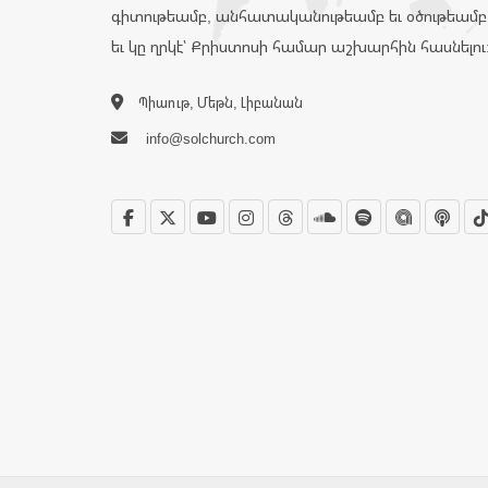
գիտութեամբ, անհատականութեամբ եւ օծութեամբ
եւ կը ղրկէ՝ Քրիստոսի համար աշխարհին հասնելու
Պիաութ, Մեթն, Լիբանան
info@solchurch.com