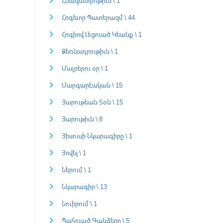
Հնազանդութիւն \ 1
Հոգեւոր Պատերազմ \ 44
Հոգիով Լեցուած Կեանք \ 1
Ձեռնադրութիւն \ 1
Մայրերու օր \ 1
Մարգարէական \ 15
Յարութեան Տօն \ 15
Յարութիւն \ 8
Յիսուսի Նկարագիրը \ 1
Յովել \ 1
Ներում \ 1
Նկարագիր \ 13
Նուիրում \ 1
Պահուած Գանձերը \ 5