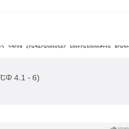
ԻՂ
ԴՊՐՈՑ
ՀՐԱՊԱՐԱԿՈՒՄՆԵՐ
ՆՈՒԻՐԱՏՈՒՈՒԹԻՒՆ
ԾՐԱԳԻ
 4.1 - 6)