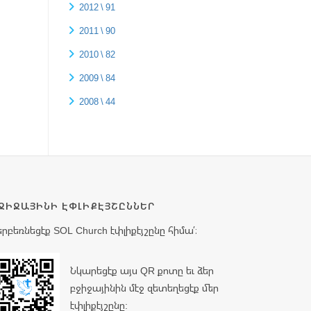
2012 \ 91
2011 \ 90
2010 \ 82
2009 \ 84
2008 \ 44
ՋԻՋԱՅԻՆԻ ԷՓԼԻՔԷՅՇԸՆՆԵՐ
երբեռնեցէք SOL Church էփլիքէյշընը հիմա՛։
Նկարեցէք այս QR քոտը եւ ձեր
բջիջայինին մէջ զետեղեցէք մեր
էփլիքէյշընը: