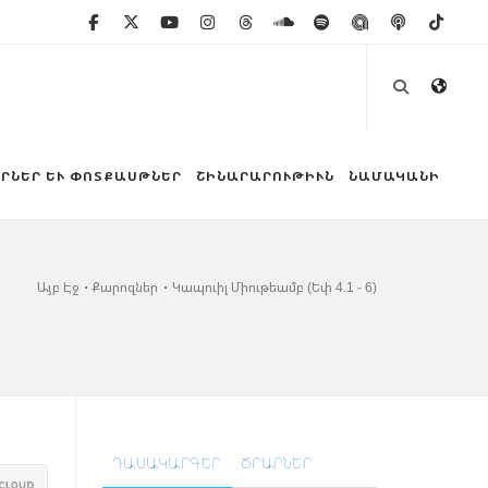
ՐՆԵՐ ԵՒ ՓՈՏՔԱՍԹՆԵՐ
ՇԻՆԱՐԱՐՈՒԹԻՒՆ
ՆԱՄԱԿԱՆԻ
Այբ Էջ
Քարոզներ
Կապուիլ Միութեամբ (Եփ 4.1 - 6)
ԴԱՍԱԿԱՐԳԵՐ
ԾՐԱՐՆԵՐ