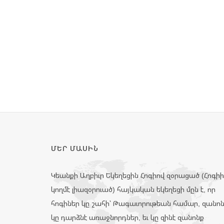
ՄԵՐ ՄԱՍԻՆ
Կեանքի Աղբիւր Եկեղեցին Հոգիով զօրացած (Հոգի
կողմէ լիազօրուած) հայկական եկեղեցի մըն է, որ
հոգիներ կը շահի՝ Թագաւորութեան համար, զանո
կը դարձնէ առաջնորդներ, եւ կը զինէ զանոնք