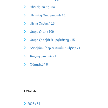
Պենտէկոստէ \ 34
Սերունդ Պատրաստել \ 1
Սիրոյ Երեկոյ \ 16
Սուրբ Հոգի \ 109
Սուրբ Հոգիին Պարգեւները \ 15
Տնօրինումներ եւ Ժամանակներ \ 1
Քաջալերական \ 1
Օծութիւն \ 8
ԱՐԽԻՒ
2026 \ 34