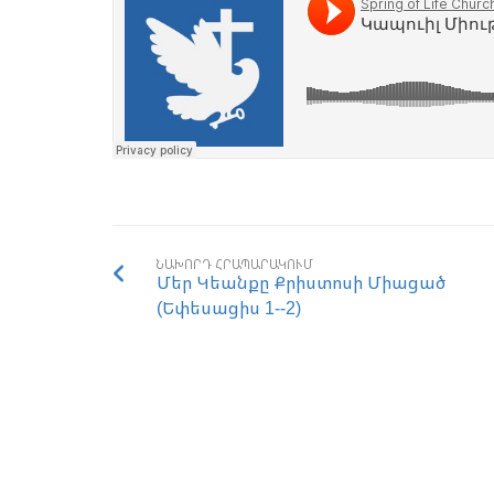
ՆԱԽՈՐԴ ՀՐԱՊԱՐԱԿՈՒՄ
Մեր Կեանքը Քրիստոսի Միացած
(Եփեսացիս 1--2)