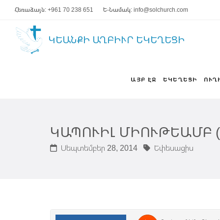
Հեռաձայն: +961 70 238 651
Ե-Նամակ: info@solchurch.com
ԿԵԱՆՔԻ ԱՂԲԻՒՐ ԵԿԵՂԵՑԻ
ԱՅԲ ԷՋ
ԵԿԵՂԵՑԻ
ՈՒՂ
ԿԱՊՈՒԻԼ ՄԻՈՒԹԵԱՄԲ (ԵՓ
Սեպտեմբեր 28, 2014
Եփեսացիս