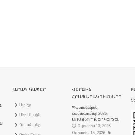
ԱՐԱԳ ԿԱՊԵՐ
ՎԵՐՋԻՆ
Բ
ՀՐԱՊԱՐԱԿՈՒՄՆԵՐԸ
Ն
Այբ Էջ
ին
Պատանեկան
Համագումար 2026.
Մեր Մասին
ԱՌԱՋՆՈՐԴՆԵՐ ԿԵՐՏԵԼ
նք
Դաւանանք
Օգոստոս 13, 2026 -
Օգոստոս 15, 2026
Ուղիղ Եթեր