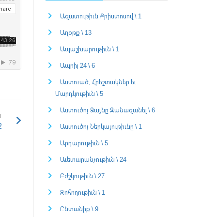
Ազատութիւն Քրիստոսով \ 1
Աղօթք \ 13
Ապաշխարութիւն \ 1
Ապրիլ 24 \ 6
Աստուած, Հրեշտակներ եւ
Մարդկութիւն \ 5
Աստուծոյ Ձայնը Զանազանել \ 6
Մ
ջ
Աստուծոյ Ներկայութիւնը \ 1
Արդարութիւն \ 5
Աւետարանչութիւն \ 24
Բժշկութիւն \ 27
Զոհողութիւն \ 1
Ընտանիք \ 9