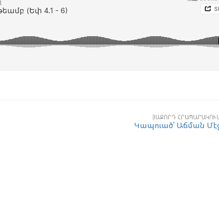
ՅԱՋՈՐԴ ՀՐԱՊԱՐԱԿՈՒ
Կապուած՝ Աճման Մէ