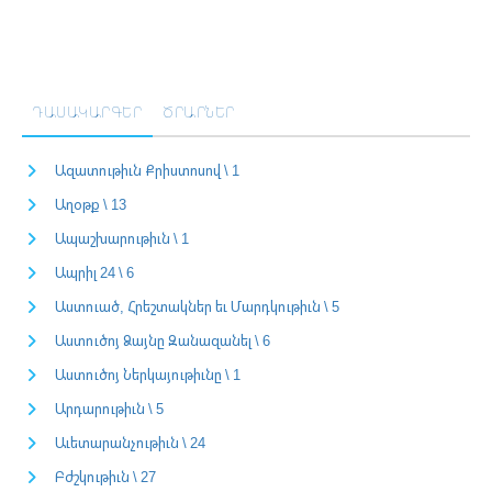
ԴԱՍԱԿԱՐԳԵՐ
ԾՐԱՐՆԵՐ
Ազատութիւն Քրիստոսով \ 1
Աղօթք \ 13
Ապաշխարութիւն \ 1
Ապրիլ 24 \ 6
Աստուած, Հրեշտակներ եւ Մարդկութիւն \ 5
Աստուծոյ Ձայնը Զանազանել \ 6
Աստուծոյ Ներկայութիւնը \ 1
Արդարութիւն \ 5
Աւետարանչութիւն \ 24
Բժշկութիւն \ 27