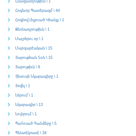
Հնազանդութիւն \ 1
Հոգեւոր Պատերազմ \ 44
Հոգիով Լեցուած Կեանք \ 1
Ձեռնադրութիւն \ 1
Մայրերու օր \ 1
Մարգարէական \ 15
Յարութեան Տօն \ 15
Յարութիւն \ 8
Յիսուսի Նկարագիրը \ 1
Յովել \ 1
Ներում \ 1
Նկարագիր \ 13
Նուիրում \ 1
Պահուած Գանձերը \ 5
Պենտէկոստէ \ 34