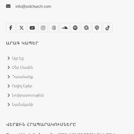
info@solchurch.com
ԱՐԱԳ ԿԱՊԵՐ
Այբ Էջ
Մեր Մասին
Դաւանանք
Ուղիղ Եթեր
Նուիրատուութիւն
Նամականի
ՎԵՐՋԻՆ ՀՐԱՊԱՐԱԿՈՒՄՆԵՐԸ