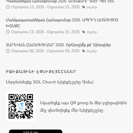
Պատանեկան Համագումար 2026. ԱՌԱՋՆՈՐԴՆԵՐ ԿԵՐՏԵԼ
Օգոստոս 13, 2026 - Օգոստոս 15, 2026
Լուրեր
Մանկապատանեկան Համագումար 2026. ԱՊՐԻ՛Լ ԱՍՏՈՒԾՈՅ
ԽՕՍՔԸ
Օգոստոս 13, 2026 - Օգոստոս 15, 2026
Լուրեր
ՏԱՐԵԿԱՆ ՀԱՄԱԳՈՒՄԱՐ 2026. Օրհնողնե՞ր թէ՝ Շինողներ
Օգոստոս 08, 2026 - Օգոստոս 09, 2026
Լուրեր
ԲՋԻՋԱՅԻՆԻ ԷՓԼԻՔԷՅՇԸՆՆԵՐ
Ներբեռնեցէք SOL Church էփլիքէյշընը հիմա՛։
Նկարեցէք այս QR քոտը եւ ձեր բջիջայինին
մէջ զետեղեցէք մեր էփլիքէյշընը: