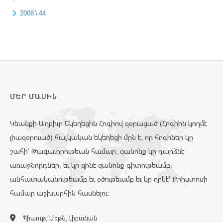
2008 \ 44
ՄԵՐ ՄԱՍԻՆ
Կեանքի Աղբիւր Եկեղեցին Հոգիով զօրացած (Հոգիին կողմէ
լիազօրուած) հայկական եկեղեցի մըն է, որ հոգիներ կը
շահի՝ Թագաւորութեան համար, զանոնք կը դարձնէ
առաջնորդներ, եւ կը զինէ զանոնք գիտութեամբ,
անհատականութեամբ եւ օծութեամբ եւ կը ղրկէ՝ Քրիստոսի
համար աշխարհին հասնելու:
Պիաութ, Մեթն, Լիբանան