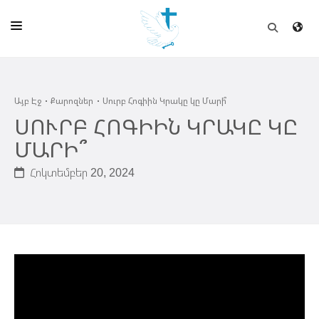
ԱՅԲ ԷՋ
Այբ Էջ
Քարոզներ
Սուրբ Հոգիին Կրակը կը Մարի՞
ԵԿԵՂԵՑԻ
ՍՈՒՐԲ ՀՈԳԻԻՆ ԿՐԱԿԸ ԿԸ
ՈՒՂԻՂ
ՄԱՐԻ՞
ԴՊՐՈՑ
Հոկտեմբեր 20, 2024
ՀՐԱՊԱՐԱԿՈՒՄՆԵՐ
ՆՈՒԻՐԱՏՈՒՈՒԹԻՒՆ
ԾՐԱԳԻՐՆԵՐ ԵՒ ՓՈՏՔԱՍԹՆԵՐ
ՇԻՆԱՐԱՐՈՒԹԻՒՆ
ՆԱՄԱԿԱՆԻ