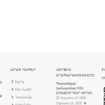
ԱՐԱԳ ԿԱՊԵՐ
ՎԵՐՋԻՆ
Բ
ՀՐԱՊԱՐԱԿՈՒՄՆԵՐԸ
Ն
Այբ Էջ
ին
Պատանեկան
Համագումար 2026.
Մեր Մասին
ԱՌԱՋՆՈՐԴՆԵՐ ԿԵՐՏԵԼ
նք
Դաւանանք
Օգոստոս 13, 2026 -
Օգոստոս 15, 2026
Ուղիղ Եթեր