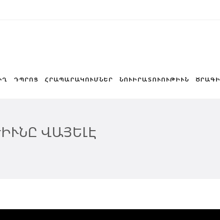
ԻՂ
ԴՊՐՈՑ
ՀՐԱՊԱՐԱԿՈՒՄՆԵՐ
ՆՈՒԻՐԱՏՈՒՈՒԹԻՒՆ
ԾՐԱԳԻ
ԻՒՆԸ ՎԱՅԵԼԷ