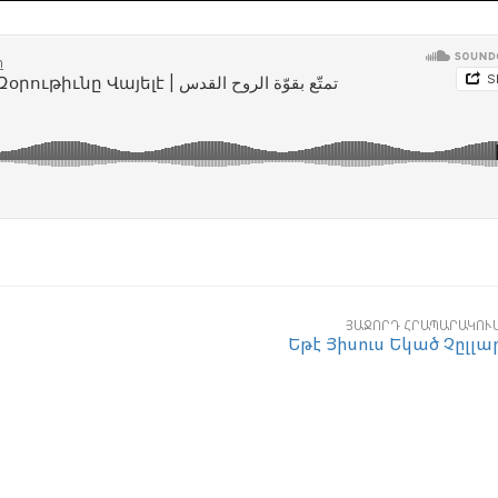
ՅԱՋՈՐԴ ՀՐԱՊԱՐԱԿՈՒ
Եթէ Յիսուս Եկած Չըլլա