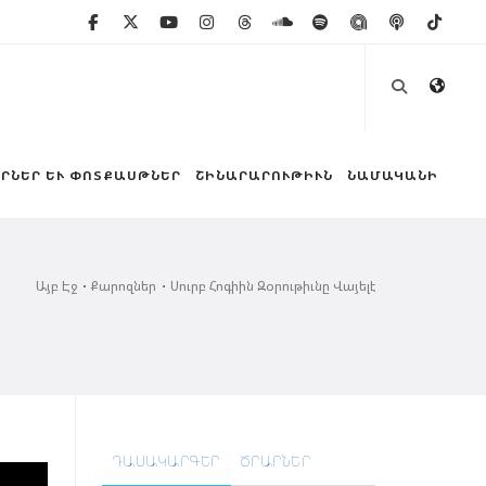
ՐՆԵՐ ԵՒ ՓՈՏՔԱՍԹՆԵՐ
ՇԻՆԱՐԱՐՈՒԹԻՒՆ
ՆԱՄԱԿԱՆԻ
Այբ Էջ
Քարոզներ
Սուրբ Հոգիին Զօրութիւնը Վայելէ
ԴԱՍԱԿԱՐԳԵՐ
ԾՐԱՐՆԵՐ