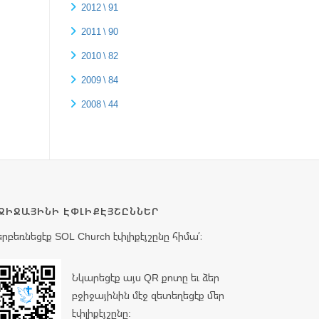
2012 \ 91
2011 \ 90
2010 \ 82
2009 \ 84
2008 \ 44
ՋԻՋԱՅԻՆԻ ԷՓԼԻՔԷՅՇԸՆՆԵՐ
երբեռնեցէք SOL Church էփլիքէյշընը հիմա՛։
Նկարեցէք այս QR քոտը եւ ձեր
բջիջայինին մէջ զետեղեցէք մեր
էփլիքէյշընը: