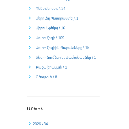
Պենտէկոստէ \ 34
Սերունդ Պատրաստել \ 1
Սիրոյ Երեկոյ \ 16
Սուրբ Հոգի \ 109
Սուրբ Հոգիին Պարգեւները \ 15
Տնօրինումներ եւ Ժամանակներ \ 1
Քաջալերական \ 1
Օծութիւն \ 8
ԱՐԽԻՒ
2026 \ 34