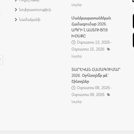
Լուրեր
Նուիրատուութիւն
:
Մանկապատանեկան
Նամականի
Համագումար 2026.
ԱՊՐԻ՛Լ ԱՍՏՈՒԾՈՅ
ԽՕՍՔԸ
Օգոստոս 13, 2026 -
Օգոստոս 15, 2026
Լուրեր
ՏԱՐԵԿԱՆ ՀԱՄԱԳՈՒՄԱՐ
2026. Օրհնողնե՞ր թէ՝
Շինողներ
Օգոստոս 08, 2026 -
Օգոստոս 09, 2026
Լուրեր