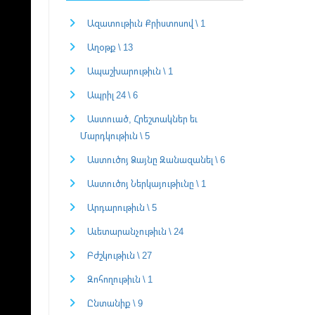
Ազատութիւն Քրիստոսով \ 1
Աղօթք \ 13
Ապաշխարութիւն \ 1
Ապրիլ 24 \ 6
Աստուած, Հրեշտակներ եւ
Մարդկութիւն \ 5
Աստուծոյ Ձայնը Զանազանել \ 6
Աստուծոյ Ներկայութիւնը \ 1
Արդարութիւն \ 5
Աւետարանչութիւն \ 24
Բժշկութիւն \ 27
Զոհողութիւն \ 1
Ընտանիք \ 9