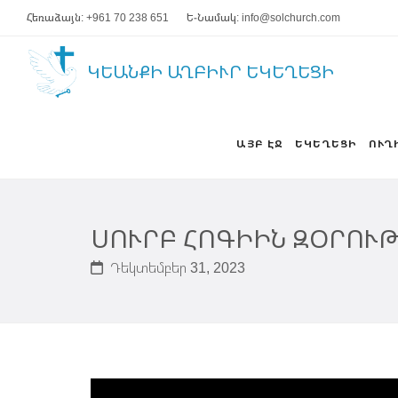
Հեռաձայն: +961 70 238 651
Ե-Նամակ: info@solchurch.com
ԿԵԱՆՔԻ ԱՂԲԻՒՐ ԵԿԵՂԵՑԻ
ԱՅԲ ԷՋ
ԵԿԵՂԵՑԻ
ՈՒՂ
ՍՈՒՐԲ ՀՈԳԻԻՆ ԶՕՐՈՒԹ
Դեկտեմբեր 31, 2023