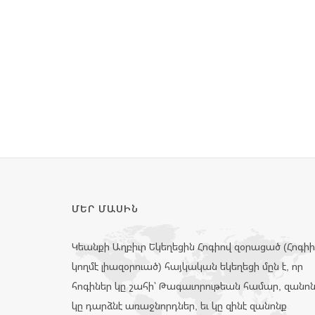
ՄԵՐ ՄԱՍԻՆ
Կեանքի Աղբիւր Եկեղեցին Հոգիով զօրացած (Հոգի
կողմէ լիազօրուած) հայկական եկեղեցի մըն է, որ
հոգիներ կը շահի՝ Թագաւորութեան համար, զանո
կը դարձնէ առաջնորդներ, եւ կը զինէ զանոնք