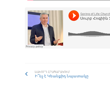
ՆԱԽՈՐԴ ՀՐԱՊԱՐԱԿՈՒՄ
Ի՞նչ է Կեանքիդ Նպատակը