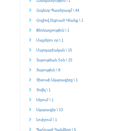
Հնազանդութիւն \ 1
Հոգեւոր Պատերազմ \ 44
Հոգիով Լեցուած Կեանք \ 1
Ձեռնադրութիւն \ 1
Մայրերու օր \ 1
Մարգարէական \ 15
Յարութեան Տօն \ 15
Յարութիւն \ 8
Յիսուսի Նկարագիրը \ 1
Յովել \ 1
Ներում \ 1
Նկարագիր \ 13
Նուիրում \ 1
Պահուած Գանձերը \ 5