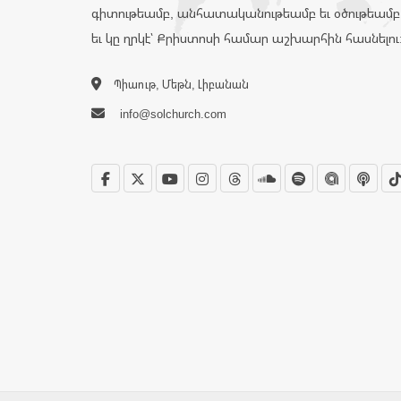
գիտութեամբ, անհատականութեամբ եւ օծութեամբ
եւ կը ղրկէ՝ Քրիստոսի համար աշխարհին հասնելու
Պիաութ, Մեթն, Լիբանան
info@solchurch.com