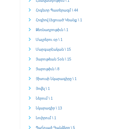
Հնազանդութիւն \ 1
Հոգեւոր Պատերազմ \ 44
Հոգիով Լեցուած Կեանք \ 1
Ձեռնադրութիւն \ 1
Մայրերու օր \ 1
Մարգարէական \ 15
Յարութեան Տօն \ 15
Յարութիւն \ 8
Յիսուսի Նկարագիրը \ 1
Յովել \ 1
Ներում \ 1
Նկարագիր \ 13
Նուիրում \ 1
Պահուած Գանձերը \ 5