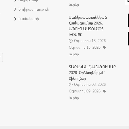
Լուրեր
Նուիրատուութիւն
:
Մանկապատանեկան
Նամականի
Համագումար 2026.
ԱՊՐԻ՛Լ ԱՍՏՈՒԾՈՅ
ԽՕՍՔԸ
Օգոստոս 13, 2026 -
Օգոստոս 15, 2026
Լուրեր
ՏԱՐԵԿԱՆ ՀԱՄԱԳՈՒՄԱՐ
2026. Օրհնողնե՞ր թէ՝
Շինողներ
Օգոստոս 08, 2026 -
Օգոստոս 09, 2026
Լուրեր