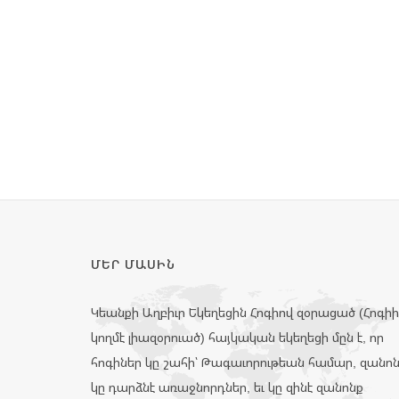
ՄԵՐ ՄԱՍԻՆ
Կեանքի Աղբիւր Եկեղեցին Հոգիով զօրացած (Հոգի
կողմէ լիազօրուած) հայկական եկեղեցի մըն է, որ
հոգիներ կը շահի՝ Թագաւորութեան համար, զանո
կը դարձնէ առաջնորդներ, եւ կը զինէ զանոնք