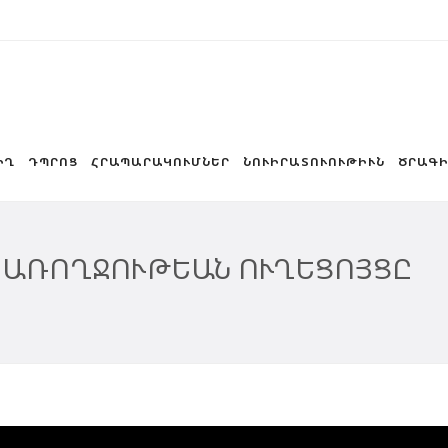
ԻՂ
ԴՊՐՈՑ
ՀՐԱՊԱՐԱԿՈՒՄՆԵՐ
ՆՈՒԻՐԱՏՈՒՈՒԹԻՒՆ
ԾՐԱԳԻ
 ԱՌՈՂՋՈՒԹԵԱՆ ՈՒՂԵՑՈՅՑԸ