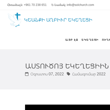
Հեռաձայն: +961 70 238 651
Ե-Նամակ: info@solchurch.com
ԿԵԱՆՔԻ ԱՂԲԻՒՐ ԵԿԵՂԵՑԻ
ԱՅԲ ԷՋ
ԵԿԵՂԵՑԻ
ՈՒՂ
ԱՍՏՈՒԾՈՅ ԵԿԵՂԵՑԻԻՆ
Օգոստոս 07, 2022
Համագումար 2022