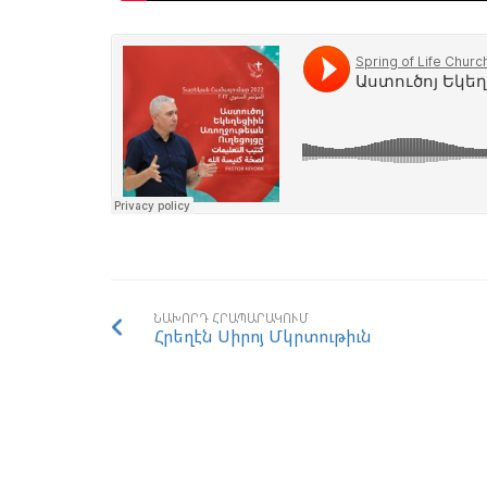
ՆԱԽՈՐԴ ՀՐԱՊԱՐԱԿՈՒՄ
Հրեղէն Սիրոյ Մկրտութիւն