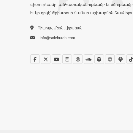
գիտութեամբ, անհատականութեամբ եւ օծութեամբ
եւ կը ղրկէ՝ Քրիստոսի համար աշխարհին հասնելու
Պիաութ, Մեթն, Լիբանան
info@solchurch.com