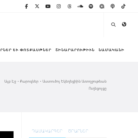
ՐՆԵՐ ԵՒ ՓՈՏՔԱՍԹՆԵՐ
ՇԻՆԱՐԱՐՈՒԹԻՒՆ
ՆԱՄԱԿԱՆԻ
Այբ Էջ
Քարոզներ
Աստուծոյ Եկեղեցիին Առողջութեան
Ուղեցոյցը
ԴԱՍԱԿԱՐԳԵՐ
ԾՐԱՐՆԵՐ