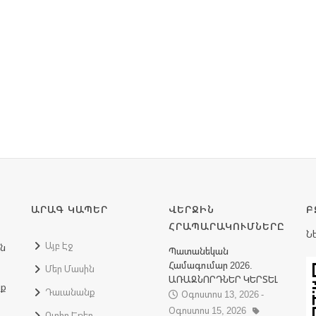
ԱՐԱԳ ԿԱՊԵՐ
ՎԵՐՋԻՆ
Բ
ՀՐԱՊԱՐԱԿՈՒՄՆԵՐԸ
Ն
Այբ Էջ
ին
Պատանեկան
Համագումար 2026.
Մեր Մասին
ԱՌԱՋՆՈՐԴՆԵՐ ԿԵՐՏԵԼ
նք
Դաւանանք
Օգոստոս 13, 2026 -
Օգոստոս 15, 2026
Ուղիղ Եթեր