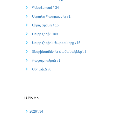
Պենտէկոստէ \ 34
Սերունդ Պատրաստել \ 1
Սիրոյ Երեկոյ \ 16
Սուրբ Հոգի \ 109
Սուրբ Հոգիին Պարգեւները \ 15
Տնօրինումներ եւ Ժամանակներ \ 1
Քաջալերական \ 1
Օծութիւն \ 8
ԱՐԽԻՒ
2026 \ 34