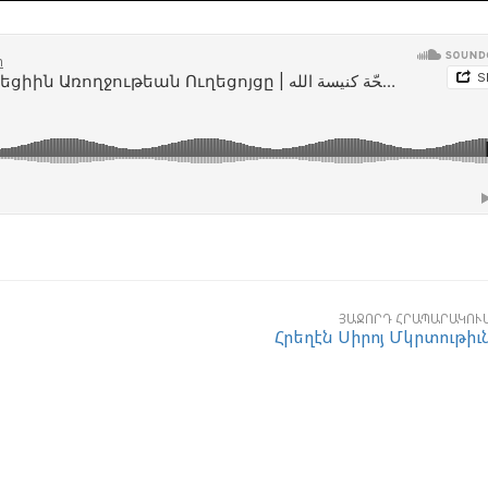
ՅԱՋՈՐԴ ՀՐԱՊԱՐԱԿՈՒ
Հրեղէն Սիրոյ Մկրտութիւ