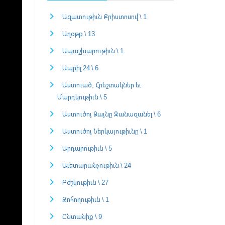
Ազատութիւն Քրիստոսով \ 1
Աղօթք \ 13
Ապաշխարութիւն \ 1
Ապրիլ 24 \ 6
Աստուած, Հրեշտակներ եւ
Մարդկութիւն \ 5
Աստուծոյ Ձայնը Զանազանել \ 6
Աստուծոյ Ներկայութիւնը \ 1
Արդարութիւն \ 5
Աւետարանչութիւն \ 24
Բժշկութիւն \ 27
Զոհողութիւն \ 1
Ընտանիք \ 9