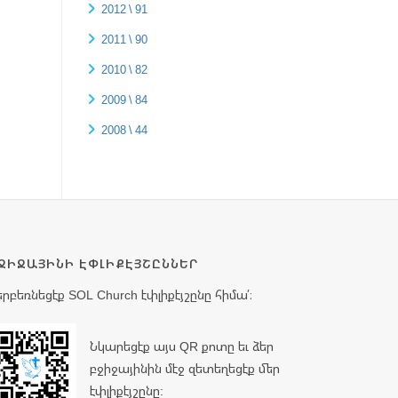
2012 \ 91
2011 \ 90
2010 \ 82
2009 \ 84
2008 \ 44
ՋԻՋԱՅԻՆԻ ԷՓԼԻՔԷՅՇԸՆՆԵՐ
երբեռնեցէք SOL Church էփլիքէյշընը հիմա՛։
Նկարեցէք այս QR քոտը եւ ձեր
բջիջայինին մէջ զետեղեցէք մեր
էփլիքէյշընը: