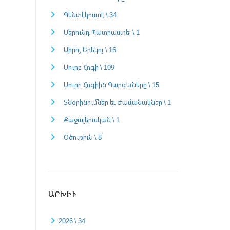
Պենտէկոստէ \ 34
Սերունդ Պատրաստել \ 1
Սիրոյ Երեկոյ \ 16
Սուրբ Հոգի \ 109
Սուրբ Հոգիին Պարգեւները \ 15
Տնօրինումներ եւ Ժամանակներ \ 1
Քաջալերական \ 1
Օծութիւն \ 8
ԱՐԽԻՒ
2026 \ 34