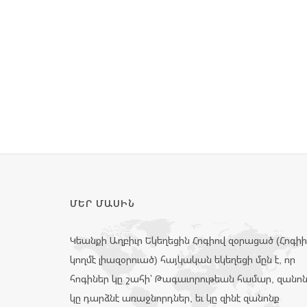
ՄԵՐ ՄԱՍԻՆ
Կեանքի Աղբիւր Եկեղեցին Հոգիով զօրացած (Հոգի
կողմէ լիազօրուած) հայկական եկեղեցի մըն է, որ
հոգիներ կը շահի՝ Թագաւորութեան համար, զանո
կը դարձնէ առաջնորդներ, եւ կը զինէ զանոնք