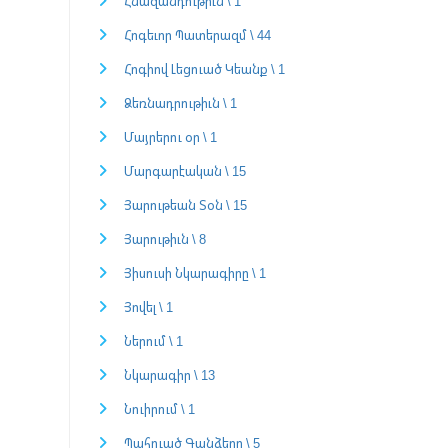
Հնազանդութիւն \ 1
Հոգեւոր Պատերազմ \ 44
Հոգիով Լեցուած Կեանք \ 1
Ձեռնադրութիւն \ 1
Մայրերու օր \ 1
Մարգարէական \ 15
Յարութեան Տօն \ 15
Յարութիւն \ 8
Յիսուսի Նկարագիրը \ 1
Յովել \ 1
Ներում \ 1
Նկարագիր \ 13
Նուիրում \ 1
Պահուած Գանձերը \ 5