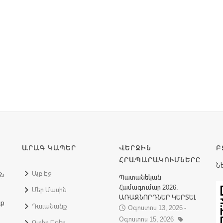
ԱՐԱԳ ԿԱՊԵՐ
ՎԵՐՋԻՆ
Բ
ՀՐԱՊԱՐԱԿՈՒՄՆԵՐԸ
Ն
Այբ Էջ
ին
Պատանեկան
Համագումար 2026.
Մեր Մասին
ԱՌԱՋՆՈՐԴՆԵՐ ԿԵՐՏԵԼ
նք
Դաւանանք
Օգոստոս 13, 2026 -
Օգոստոս 15, 2026
Ուղիղ Եթեր