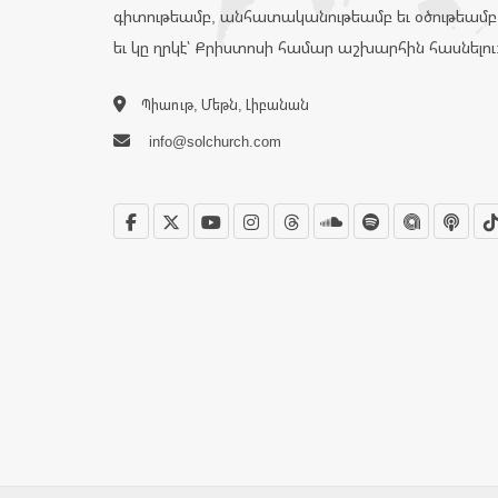
գիտութեամբ, անհատականութեամբ եւ օծութեամբ
եւ կը ղրկէ՝ Քրիստոսի համար աշխարհին հասնելու
Պիաութ, Մեթն, Լիբանան
info@solchurch.com