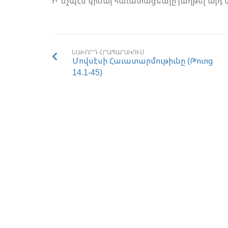
Ի՞նչպէս կրնայ հաւատացեալը յաղթել այդ վ
ՆԱԽՈՐԴ ՀՐԱՊԱՐԱԿՈՒՄ
Մովսէսի Հաւատարմութիւնը (Թուոց
14.1-45)