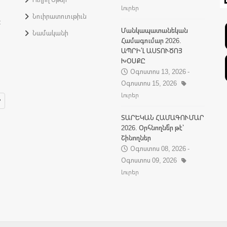
Լուրեր
Նուիրատուութիւն
:
Մանկապատանեկան
Նամականի
Համագումար 2026.
ԱՊՐԻ՛Լ ԱՍՏՈՒԾՈՅ
ԽՕՍՔԸ
Օգոստոս 13, 2026 -
Օգոստոս 15, 2026
Լուրեր
ՏԱՐԵԿԱՆ ՀԱՄԱԳՈՒՄԱՐ
2026. Օրհնողնե՞ր թէ՝
Շինողներ
Օգոստոս 08, 2026 -
Օգոստոս 09, 2026
Լուրեր