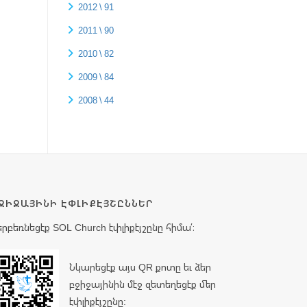
2012 \ 91
2011 \ 90
2010 \ 82
2009 \ 84
2008 \ 44
ՋԻՋԱՅԻՆԻ ԷՓԼԻՔԷՅՇԸՆՆԵՐ
երբեռնեցէք SOL Church էփլիքէյշընը հիմա՛։
Նկարեցէք այս QR քոտը եւ ձեր
բջիջայինին մէջ զետեղեցէք մեր
էփլիքէյշընը: