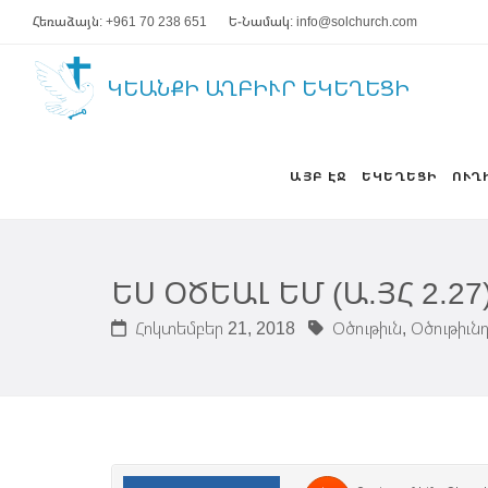
Հեռաձայն: +961 70 238 651
Ե-Նամակ: info@solchurch.com
ԿԵԱՆՔԻ ԱՂԲԻՒՐ ԵԿԵՂԵՑԻ
ԱՅԲ ԷՋ
ԵԿԵՂԵՑԻ
ՈՒՂ
ԵՍ ՕԾԵԱԼ ԵՄ (Ա.ՅՀ 2.27
Հոկտեմբեր 21, 2018
Օծութիւն,
Օծութիւնդ