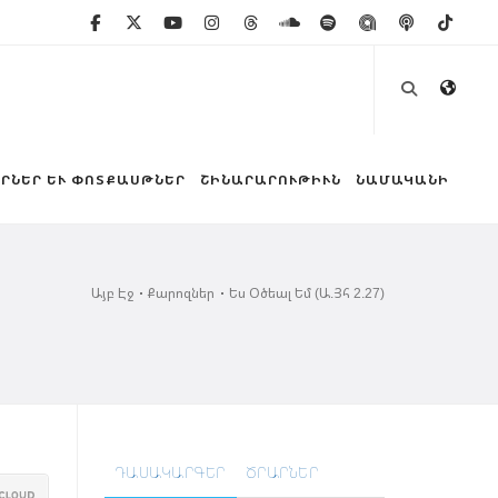
ՐՆԵՐ ԵՒ ՓՈՏՔԱՍԹՆԵՐ
ՇԻՆԱՐԱՐՈՒԹԻՒՆ
ՆԱՄԱԿԱՆԻ
Այբ Էջ
Քարոզներ
Ես Օծեալ Եմ (Ա.Յհ 2.27)
ԴԱՍԱԿԱՐԳԵՐ
ԾՐԱՐՆԵՐ