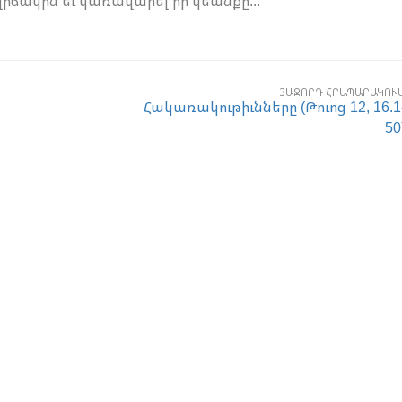
իճակին եւ կառավարել իր կեանքը...
ՅԱՋՈՐԴ ՀՐԱՊԱՐԱԿՈՒ
Հակառակութիւնները (Թուոց 12, 16.1
50