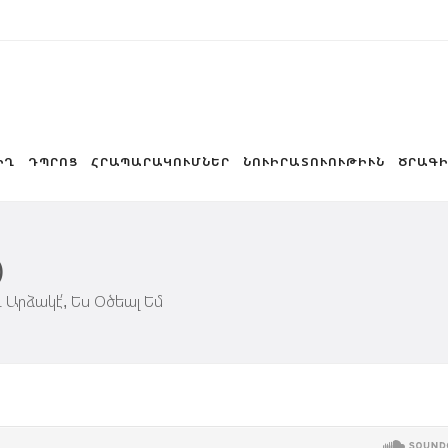
ԻՂ
ԴՊՐՈՑ
ՀՐԱՊԱՐԱԿՈՒՄՆԵՐ
ՆՈՒԻՐԱՏՈՒՈՒԹԻՒՆ
ԾՐԱԳԻ
)
 Արձակէ՛,
Ես Օծեալ Եմ