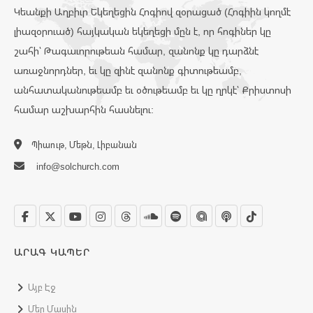
Կեանքի Աղբիւր Եկեղեցին Հոգիով զօրացած (Հոգիին կողմէ
լիազօրուած) հայկական եկեղեցի մըն է, որ հոգիներ կը
շահի՝ Թագաւորութեան համար, զանոնք կը դարձնէ
առաջնորդներ, եւ կը զինէ զանոնք գիտութեամբ,
անհատականութեամբ եւ օծութեամբ եւ կը ղրկէ՝ Քրիստոսի
համար աշխարհին հասնելու:
Պիաութ, Մեթն, Լիբանան
info@solchurch.com
ԱՐԱԳ ԿԱՊԵՐ
Այբ Էջ
Մեր Մասին