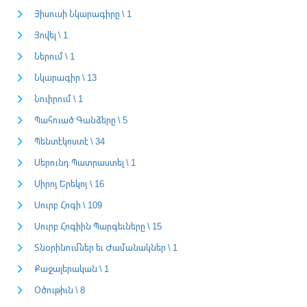
Յիսուսի Նկարագիրը \ 1
Յովել \ 1
Ներում \ 1
Նկարագիր \ 13
Նուիրում \ 1
Պահուած Գանձերը \ 5
Պենտէկոստէ \ 34
Սերունդ Պատրաստել \ 1
Սիրոյ Երեկոյ \ 16
Սուրբ Հոգի \ 109
Սուրբ Հոգիին Պարգեւները \ 15
Տնօրինումներ եւ Ժամանակներ \ 1
Քաջալերական \ 1
Օծութիւն \ 8