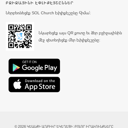
ԲՋԻՋԱՅԻՆԻ ԷՓԼԻՔԷՅՇԸՆՆԵՐ
Ներբեռնեցէք SOL Church էփլիքէյշընը հիմա՛։
Նկարեցէք այս QR քոտը եւ ձեր բջիջայինին
մէջ զետեղեցէք մեր էփլիքէյշընը:
© 2026 ԿԵԱՆՔԻ ԱՂԲԻՒՐ ԵԿԵՂԵՑԻ: ԲՈԼՈՐ ԻՐԱՒՈՒՆՔՆԵՐԸ