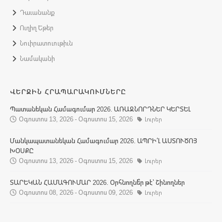
Դաւանանք
Ուղիղ Եթեր
Նուիրատուութիւն
Նամականի
ՎԵՐՋԻՆ ՀՐԱՊԱՐԱԿՈՒՄՆԵՐԸ
Պատանեկան Համագումար 2026. ԱՌԱՋՆՈՐԴՆԵՐ ԿԵՐՏԵԼ
Օգոստոս 13, 2026 - Օգոստոս 15, 2026
Լուրեր
Մանկապատանեկան Համագումար 2026. ԱՊՐԻ՛Լ ԱՍՏՈՒԾՈՅ
ԽՕՍՔԸ
Օգոստոս 13, 2026 - Օգոստոս 15, 2026
Լուրեր
ՏԱՐԵԿԱՆ ՀԱՄԱԳՈՒՄԱՐ 2026. Օրհնողնե՞ր թէ՝ Շինողներ
Օգոստոս 08, 2026 - Օգոստոս 09, 2026
Լուրեր