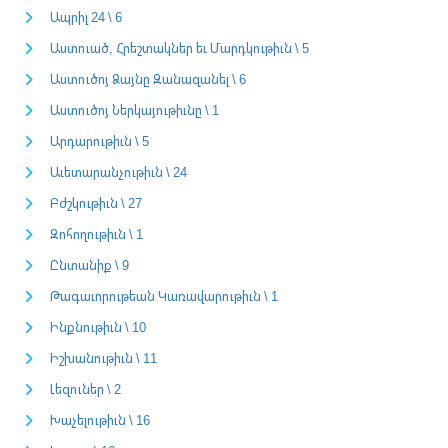
Ապրիլ 24 \ 6
Աստուած, Հրեշտակներ եւ Մարդկութիւն \ 5
Աստուծոյ Ձայնը Զանազանել \ 6
Աստուծոյ Ներկայութիւնը \ 1
Արդարութիւն \ 5
Աւետարանչութիւն \ 24
Բժշկութիւն \ 27
Զոհողութիւն \ 1
Ընտանիք \ 9
Թագաւորութեան Կառավարութիւն \ 1
Ինքնութիւն \ 10
Իշխանութիւն \ 11
Լեզուներ \ 2
Խաչելութիւն \ 16