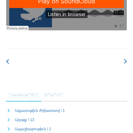
ԴԱՍԱԿԱՐԳԵՐ
ԾՐԱՐՆԵՐ
Ազատութիւն Քրիստոսով \ 1
Աղօթք \ 13
Ապաշխարութիւն \ 1