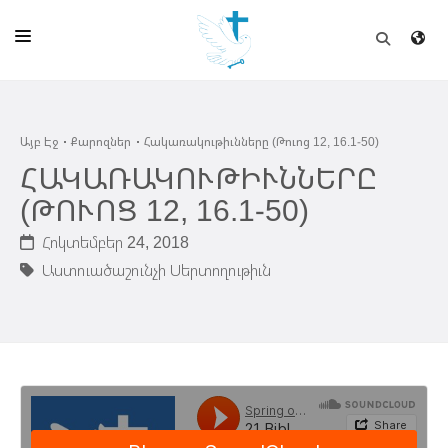
ԱՅԲ ԷՋ
Այբ Էջ
Քարոզներ
Հակառակութիւնները (Թուոց 12, 16.1-50)
ԵԿԵՂԵՑԻ
ՀԱԿԱՌԱԿՈՒԹԻՒՆՆԵՐԸ
ՈՒՂԻՂ
(ԹՈՒՈՑ 12, 16.1-50)
ԴՊՐՈՑ
Հոկտեմբեր 24, 2018
Աստուածաշունչի Սերտողութիւն
ՀՐԱՊԱՐԱԿՈՒՄՆԵՐ
ՆՈՒԻՐԱՏՈՒՈՒԹԻՒՆ
ԾՐԱԳԻՐՆԵՐ ԵՒ ՓՈՏՔԱՍԹՆԵՐ
ՇԻՆԱՐԱՐՈՒԹԻՒՆ
ՆԱՄԱԿԱՆԻ