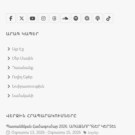
ԱՐԱԳ ԿԱՊԵՐ
Այբ Էջ
Մեր Մասին
Դաւանանք
Ուղիղ Եթեր
Նուիրատուութիւն
Նամականի
ՎԵՐՋԻՆ ՀՐԱՊԱՐԱԿՈՒՄՆԵՐԸ
Պատանեկան Համագումար 2026. ԱՌԱՋՆՈՐԴՆԵՐ ԿԵՐՏԵԼ
Օգոստոս 13, 2026 - Օգոստոս 15, 2026
Լուրեր