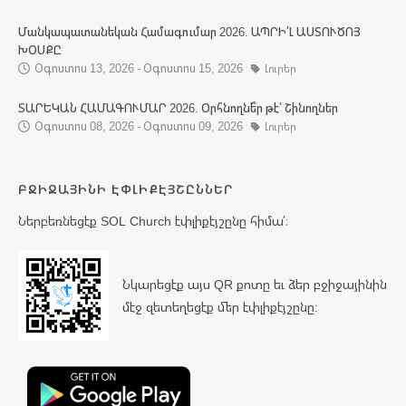
Մանկապատանեկան Համագումար 2026. ԱՊՐԻ՛Լ ԱՍՏՈՒԾՈՅ
ԽՕՍՔԸ
Օգոստոս 13, 2026 - Օգոստոս 15, 2026
Լուրեր
ՏԱՐԵԿԱՆ ՀԱՄԱԳՈՒՄԱՐ 2026. Օրհնողնե՞ր թէ՝ Շինողներ
Օգոստոս 08, 2026 - Օգոստոս 09, 2026
Լուրեր
ԲՋԻՋԱՅԻՆԻ ԷՓԼԻՔԷՅՇԸՆՆԵՐ
Ներբեռնեցէք SOL Church էփլիքէյշընը հիմա՛։
Նկարեցէք այս QR քոտը եւ ձեր բջիջայինին
մէջ զետեղեցէք մեր էփլիքէյշընը: