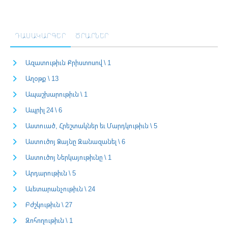
ԴԱՍԱԿԱՐԳԵՐ
ԾՐԱՐՆԵՐ
Ազատութիւն Քրիստոսով \ 1
Աղօթք \ 13
Ապաշխարութիւն \ 1
Ապրիլ 24 \ 6
Աստուած, Հրեշտակներ եւ Մարդկութիւն \ 5
Աստուծոյ Ձայնը Զանազանել \ 6
Աստուծոյ Ներկայութիւնը \ 1
Արդարութիւն \ 5
Աւետարանչութիւն \ 24
Բժշկութիւն \ 27
Զոհողութիւն \ 1