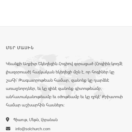
ՄԵՐ ՄԱՍԻՆ
Կեանքի Աղբիւր Եկեղեցին Հոգիով զօրացած (Հոգիին կողմէ
լիազօրուած) հայկական եկեղեցի մըն է, որ հոգիներ կը
շահի՝ Թագաւորութեան համար, զանոնք կը դարձնէ
առաջնորդներ, եւ կը զինէ զանոնք գիտութեամբ,
անհատականութեամբ եւ օծութեամբ եւ կը ղրկէ՝ Քրիստոսի
համար աշխարհին հասնելու:
Պիաութ, Մեթն, Լիբանան
info@solchurch.com