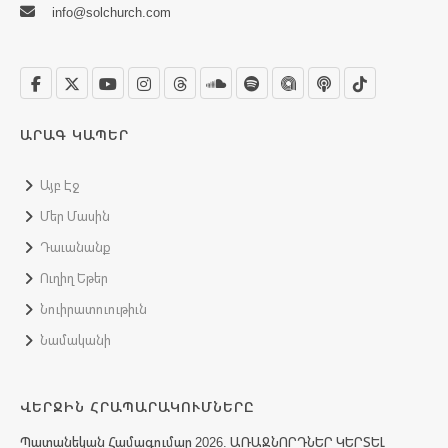
info@solchurch.com
ԱՐԱԳ ԿԱՊԵՐ
Այբ Էջ
Մեր Մասին
Դաւանանք
Ուղիղ Եթեր
Նուիրատուութիւն
Նամականի
ՎԵՐՋԻՆ ՀՐԱՊԱՐԱԿՈՒՄՆԵՐԸ
Պատանեկան Համագումար 2026. ԱՌԱՋՆՈՐԴՆԵՐ ԿԵՐՏԵԼ