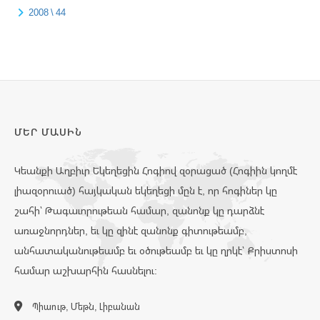
2008 \ 44
ՄԵՐ ՄԱՍԻՆ
Կեանքի Աղբիւր Եկեղեցին Հոգիով զօրացած (Հոգիին կողմէ
լիազօրուած) հայկական եկեղեցի մըն է, որ հոգիներ կը
շահի՝ Թագաւորութեան համար, զանոնք կը դարձնէ
առաջնորդներ, եւ կը զինէ զանոնք գիտութեամբ,
անհատականութեամբ եւ օծութեամբ եւ կը ղրկէ՝ Քրիստոսի
համար աշխարհին հասնելու:
Պիաութ, Մեթն, Լիբանան