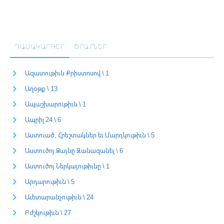
ԴԱՍԱԿԱՐԳԵՐ
ԾՐԱՐՆԵՐ
Ազատութիւն Քրիստոսով \ 1
Աղօթք \ 13
Ապաշխարութիւն \ 1
Ապրիլ 24 \ 6
Աստուած, Հրեշտակներ եւ Մարդկութիւն \ 5
Աստուծոյ Ձայնը Զանազանել \ 6
Աստուծոյ Ներկայութիւնը \ 1
Արդարութիւն \ 5
Աւետարանչութիւն \ 24
Բժշկութիւն \ 27