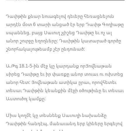
Դաւիթին քնար նուագելով դեւերը հեռացնելուն
արդէն մօտ 6 տարի անցած էր երբ Դաւիթ Գողիաթը
սպաննեց, բայց Սաւուղ չյիշեց Դաւիթը եւ ոչ ալ
անոր շուրջը եղողները: Դաւիթին կատարած գործը
շնորհակալութեամբ չէր ընդունած:
Ա.Թգ 18.1-5-ին մէջ կը կարդանք որՅովնաթան
սիրեց Դաւիթը եւ իր փառքը անոր տուաւ ու ուխտեց
անոր հետ: Յովնաթան ատիկա ըրաւ, որովհետեւ
տեսաւ Դաւիթին կեանքին մէջի օծութիւնը եւ տեսաւ
Աստուծոյ կամքը:
Միւս կողմէ կը տեսնենք Սաւուղի նախանձը
Դաւիթին հանդէպ, մանաւանդ երբ կիները երգելով