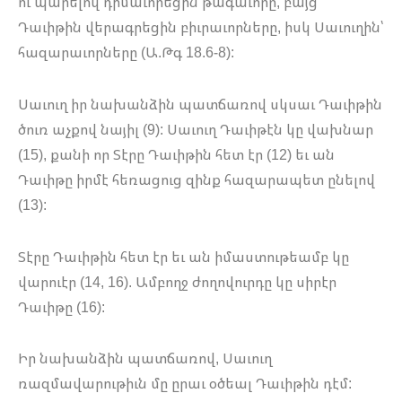
ու պարելով դիմաւորեցին թագաւորը, բայց
Դաւիթին վերագրեցին բիւրաւորները, իսկ Սաւուղին՝
հազարաւորները (Ա.Թգ 18.6-8):
Սաւուղ իր նախանձին պատճառով սկսաւ Դաւիթին
ծուռ աչքով նայիլ (9): Սաւուղ Դաւիթէն կը վախնար
(15), քանի որ Տէրը Դաւիթին հետ էր (12) եւ ան
Դաւիթը իրմէ հեռացուց զինք հազարապետ ընելով
(13):
Տէրը Դաւիթին հետ էր եւ ան իմաստութեամբ կը
վարուէր (14, 16). Ամբողջ ժողովուրդը կը սիրէր
Դաւիթը (16):
Իր նախանձին պատճառով, Սաւուղ
ռազմավարութիւն մը ըրաւ օծեալ Դաւիթին դէմ: