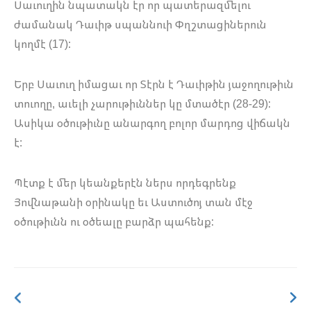
Սաւուղին նպատակն էր որ պատերազմելու
ժամանակ Դաւիթ սպաննուի Փղշտացիներուն
կողմէ (17):
Երբ Սաւուղ իմացաւ որ Տէրն է Դաւիթին յաջողութիւն
տուողը, աւելի չարութիւններ կը մտածէր (28-29):
Ասիկա օծութիւնը անարգող բոլոր մարդոց վիճակն
է:
Պէտք է մեր կեանքերէն ներս որդեգրենք
Յովնաթանի օրինակը եւ Աստուծոյ տան մէջ
օծութիւնն ու օծեալը բարձր պահենք: