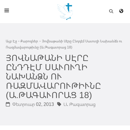
ԱՅԲ ԷՋ
Այբ Էջ
Քարոզներ
Յովնաթանի Սէրը Ընդդէմ Սաւուղի Նախանձն ու
ԵԿԵՂԵՑԻ
Ռազմավարութիւնը (Ա.Թագաւորաց 18)
ՈՒՂԻՂ
ՅՈՎՆԱԹԱՆԻ ՍԷՐԸ
ԸՆԴԴԷՄ ՍԱՒՈՒՂԻ
ԴՊՐՈՑ
ՆԱԽԱՆՁՆ ՈՒ
ՀՐԱՊԱՐԱԿՈՒՄՆԵՐ
ՌԱԶՄԱՎԱՐՈՒԹԻՒՆԸ
ՆՈՒԻՐԱՏՈՒՈՒԹԻՒՆ
(Ա.ԹԱԳԱՒՈՐԱՑ 18)
ԾՐԱԳԻՐՆԵՐ ԵՒ ՓՈՏՔԱՍԹՆԵՐ
Փետրուար 02, 2013
Ա. Թագաւորաց
ՇԻՆԱՐԱՐՈՒԹԻՒՆ
ՆԱՄԱԿԱՆԻ