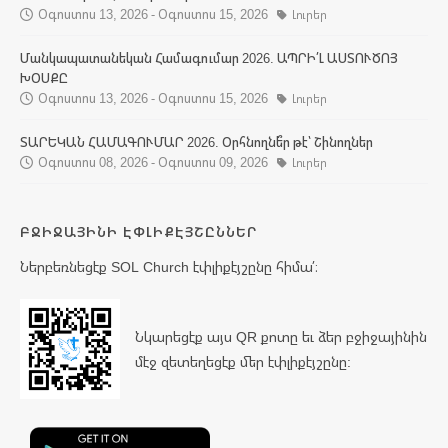
Օգոստոս 13, 2026 - Օգոստոս 15, 2026
Լուրեր
Մանկապատանեկան Համագումար 2026. ԱՊՐԻ՛Լ ԱՍՏՈՒԾՈՅ
ԽՕՍՔԸ
Օգոստոս 13, 2026 - Օգոստոս 15, 2026
Լուրեր
ՏԱՐԵԿԱՆ ՀԱՄԱԳՈՒՄԱՐ 2026. Օրհնողնե՞ր թէ՝ Շինողներ
Օգոստոս 08, 2026 - Օգոստոս 09, 2026
Լուրեր
ԲՋԻՋԱՅԻՆԻ ԷՓԼԻՔԷՅՇԸՆՆԵՐ
Ներբեռնեցէք SOL Church էփլիքէյշընը հիմա՛։
Նկարեցէք այս QR քոտը եւ ձեր բջիջայինին
մէջ զետեղեցէք մեր էփլիքէյշընը: