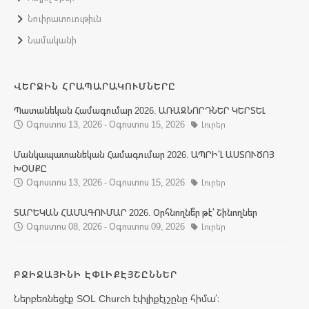
Նուիրատուութիւն
Նամականի
ՎԵՐՋԻՆ ՀՐԱՊԱՐԱԿՈՒՄՆԵՐԸ
Պատանեկան Համագումար 2026. ԱՌԱՋՆՈՐԴՆԵՐ ԿԵՐՏԵԼ
Օգոստոս 13, 2026 - Օգոստոս 15, 2026
Լուրեր
Մանկապատանեկան Համագումար 2026. ԱՊՐԻ՛Լ ԱՍՏՈՒԾՈՅ
ԽՕՍՔԸ
Օգոստոս 13, 2026 - Օգոստոս 15, 2026
Լուրեր
ՏԱՐԵԿԱՆ ՀԱՄԱԳՈՒՄԱՐ 2026. Օրհնողնե՞ր թէ՝ Շինողներ
Օգոստոս 08, 2026 - Օգոստոս 09, 2026
Լուրեր
ԲՋԻՋԱՅԻՆԻ ԷՓԼԻՔԷՅՇԸՆՆԵՐ
Ներբեռնեցէք SOL Church էփլիքէյշընը հիմա՛։