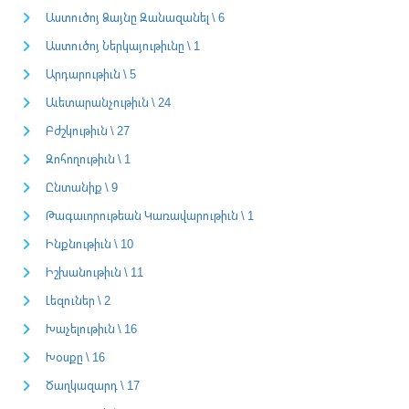
Աստուծոյ Ձայնը Զանազանել \ 6
Աստուծոյ Ներկայութիւնը \ 1
Արդարութիւն \ 5
Աւետարանչութիւն \ 24
Բժշկութիւն \ 27
Զոհողութիւն \ 1
Ընտանիք \ 9
Թագաւորութեան Կառավարութիւն \ 1
Ինքնութիւն \ 10
Իշխանութիւն \ 11
Լեզուներ \ 2
Խաչելութիւն \ 16
Խօսքը \ 16
Ծաղկազարդ \ 17