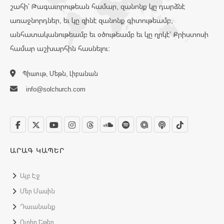
շահի՝ Թագաւորութեան համար, զանոնք կը դարձնէ
առաջնորդներ, եւ կը զինէ զանոնք գիտութեամբ,
անհատականութեամբ եւ օծութեամբ եւ կը ղրկէ՝ Քրիստոսի
համար աշխարհին հասնելու:
Պիաութ, Մեթն, Լիբանան
info@solchurch.com
ԱՐԱԳ ԿԱՊԵՐ
Այբ Էջ
Մեր Մասին
Դաւանանք
Ուղիղ Եթեր