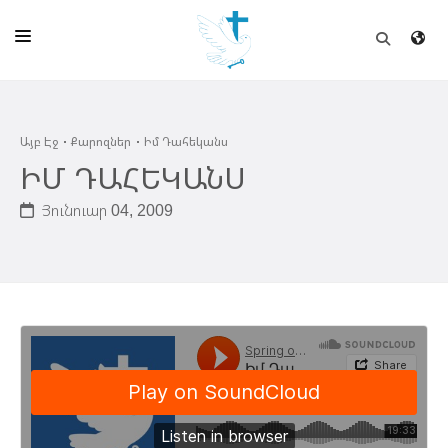
ԱՅԲ ԷՋ
Այբ Էջ
Քարոզներ
Իմ Դահեկանս
ԵԿԵՂԵՑԻ
ԻՄ ԴԱՀԵԿԱՆՍ
ՈՒՂԻՂ
Յունուար 04, 2009
ԴՊՐՈՑ
ՀՐԱՊԱՐԱԿՈՒՄՆԵՐ
ՆՈՒԻՐԱՏՈՒՈՒԹԻՒՆ
ԾՐԱԳԻՐՆԵՐ ԵՒ ՓՈՏՔԱՍԹՆԵՐ
ՇԻՆԱՐԱՐՈՒԹԻՒՆ
ՆԱՄԱԿԱՆԻ