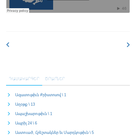
ԴԱՍԱԿԱՐԳԵՐ
ԾՐԱՐՆԵՐ
Ազատութիւն Քրիստոսով \ 1
Աղօթք \ 13
Ապաշխարութիւն \ 1
Ապրիլ 24 \ 6
Աստուած, Հրեշտակներ եւ Մարդկութիւն \ 5