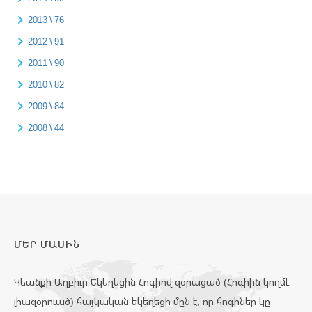
2013 \ 76
2012 \ 91
2011 \ 90
2010 \ 82
2009 \ 84
2008 \ 44
ՄԵՐ ՄԱՍԻՆ
Կեանքի Աղբիւր Եկեղեցին Հոգիով զօրացած (Հոգիին կողմէ
լիազօրուած) հայկական եկեղեցի մըն է, որ հոգիներ կը