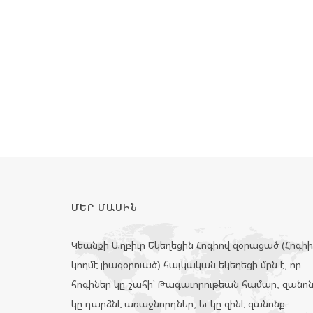
ՄԵՐ ՄԱՍԻՆ
Կեանքի Աղբիւր Եկեղեցին Հոգիով զօրացած (Հոգի
կողմէ լիազօրուած) հայկական եկեղեցի մըն է, որ
հոգիներ կը շահի՝ Թագաւորութեան համար, զանո
կը դարձնէ առաջնորդներ, եւ կը զինէ զանոնք