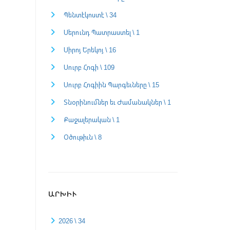
Պենտէկոստէ \ 34
Սերունդ Պատրաստել \ 1
Սիրոյ Երեկոյ \ 16
Սուրբ Հոգի \ 109
Սուրբ Հոգիին Պարգեւները \ 15
Տնօրինումներ եւ Ժամանակներ \ 1
Քաջալերական \ 1
Օծութիւն \ 8
ԱՐԽԻՒ
2026 \ 34