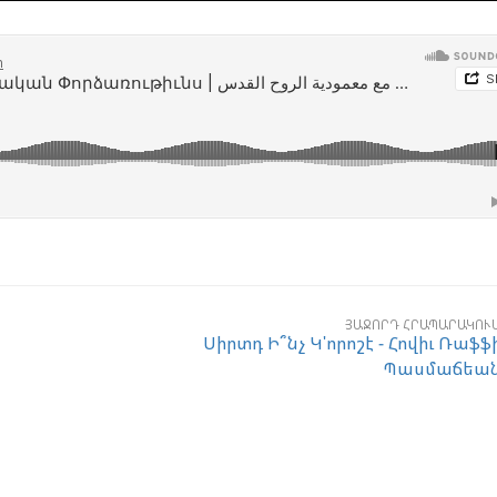
ՅԱՋՈՐԴ ՀՐԱՊԱՐԱԿՈՒ
Սիրտդ Ի՞նչ Կ'որոշէ - Հովիւ Ռաֆֆ
Պասմաճեա