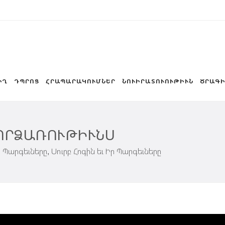
ԻՂ
ԴՊՐՈՑ
ՀՐԱՊԱՐԱԿՈՒՄՆԵՐ
ՆՈՒԻՐԱՏՈՒՈՒԹԻՒՆ
ԾՐԱԳԻ
ՈՐՁԱՌՈՒԹԻՒՆՍ
ն Պարգեւները,
Սուրբ Հոգին եւ Իր Պարգեւները