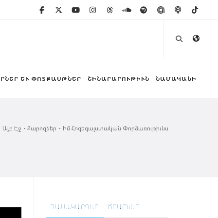
ՐՆԵՐ ԵՒ ՓՈՏՔԱՍԹՆԵՐ
ՇԻՆԱՐԱՐՈՒԹԻՒՆ
ՆԱՄԱԿԱՆԻ
Այբ Էջ
Քարոզներ
Իմ Հոգեգալստական Փորձառութիւնս
ԴԱՍԱԿԱՐԳԵՐ
ԾՐԱՐՆԵՐ