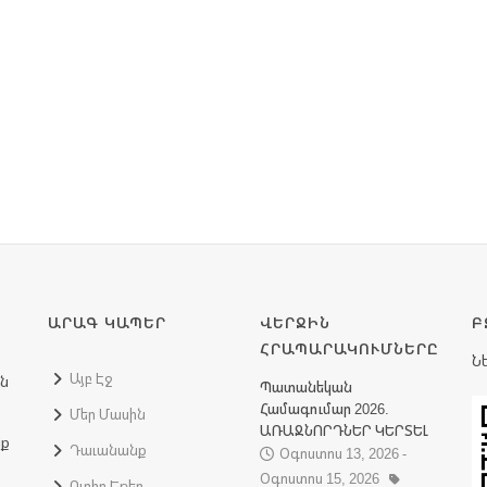
ԱՐԱԳ ԿԱՊԵՐ
ՎԵՐՋԻՆ
Բ
ՀՐԱՊԱՐԱԿՈՒՄՆԵՐԸ
Ն
Այբ Էջ
ին
Պատանեկան
Համագումար 2026.
Մեր Մասին
ԱՌԱՋՆՈՐԴՆԵՐ ԿԵՐՏԵԼ
նք
Դաւանանք
Օգոստոս 13, 2026 -
Օգոստոս 15, 2026
Ուղիղ Եթեր