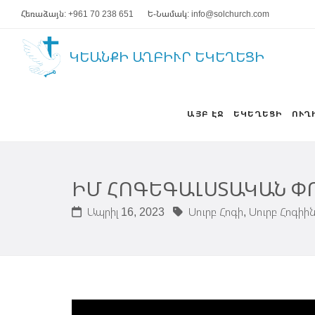
Հեռաձայն: +961 70 238 651
Ե-Նամակ: info@solchurch.com
ԿԵԱՆՔԻ ԱՂԲԻՒՐ ԵԿԵՂԵՑԻ
ԱՅԲ ԷՋ
ԵԿԵՂԵՑԻ
ՈՒՂ
ԻՄ ՀՈԳԵԳԱԼՍՏԱԿԱՆ Փ
Ապրիլ 16, 2023
Սուրբ Հոգի,
Սուրբ Հոգիի