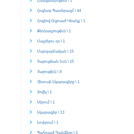
Հնազանդութիւն \ 1
Հոգեւոր Պատերազմ \ 44
Հոգիով Լեցուած Կեանք \ 1
Ձեռնադրութիւն \ 1
Մայրերու օր \ 1
Մարգարէական \ 15
Յարութեան Տօն \ 15
Յարութիւն \ 8
Յիսուսի Նկարագիրը \ 1
Յովել \ 1
Ներում \ 1
Նկարագիր \ 13
Նուիրում \ 1
Պահուած Գանձերը \ 5