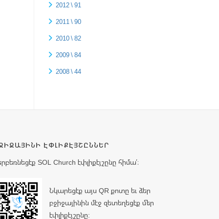
2012 \ 91
2011 \ 90
2010 \ 82
2009 \ 84
2008 \ 44
ՋԻՋԱՅԻՆԻ ԷՓԼԻՔԷՅՇԸՆՆԵՐ
երբեռնեցէք SOL Church էփլիքէյշընը հիմա՛։
Նկարեցէք այս QR քոտը եւ ձեր
բջիջայինին մէջ զետեղեցէք մեր
էփլիքէյշընը: