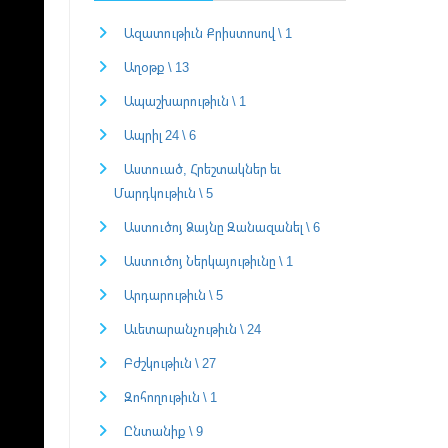
Ազատութիւն Քրիստոսով \ 1
Աղօթք \ 13
Ապաշխարութիւն \ 1
Ապրիլ 24 \ 6
Աստուած, Հրեշտակներ եւ
Մարդկութիւն \ 5
Աստուծոյ Ձայնը Զանազանել \ 6
Աստուծոյ Ներկայութիւնը \ 1
Արդարութիւն \ 5
Աւետարանչութիւն \ 24
Բժշկութիւն \ 27
Զոհողութիւն \ 1
Ընտանիք \ 9