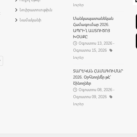
Լուրեր
Նուիրատուութիւն
:
Մանկապատանեկան
Նամականի
Համագումար 2026.
ԱՊՐԻ՛Լ ԱՍՏՈՒԾՈՅ
ԽՕՍՔԸ
Օգոստոս 13, 2026 -
Օգոստոս 15, 2026
Լուրեր
ՏԱՐԵԿԱՆ ՀԱՄԱԳՈՒՄԱՐ
2026. Օրհնողնե՞ր թէ՝
Շինողներ
Օգոստոս 08, 2026 -
Օգոստոս 09, 2026
Լուրեր