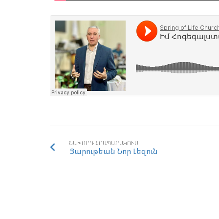
ՆԱԽՈՐԴ ՀՐԱՊԱՐԱԿՈՒՄ
Յարութեան Նոր Լեզուն