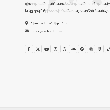
գիտութեամբ, անհատականութեամբ եւ օծութեամբ
եւ կը ղրկէ՝ Քրիստոսի համար աշխարհին հասնելու
Պիաութ, Մեթն, Լիբանան
info@solchurch.com