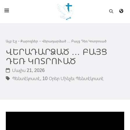
ԱՅԲ ԷՋ
Այբ Էջ
Քարոզներ
Վերադարձած … Բայց Դեռ Կոտրուած
ԵԿԵՂԵՑԻ
ՎԵՐԱԴԱՐՁԱԾ … ԲԱՅՑ
ՈՒՂԻՂ
ԴԵՌ ԿՈՏՐՈՒԱԾ
ԴՊՐՈՑ
Մայիս 21, 2026
Պենտէկոստէ,
10 Օրեր Մինչեւ Պենտէկոստէ
ՀՐԱՊԱՐԱԿՈՒՄՆԵՐ
ՆՈՒԻՐԱՏՈՒՈՒԹԻՒՆ
ԾՐԱԳԻՐՆԵՐ ԵՒ ՓՈՏՔԱՍԹՆԵՐ
ՇԻՆԱՐԱՐՈՒԹԻՒՆ
ՆԱՄԱԿԱՆԻ