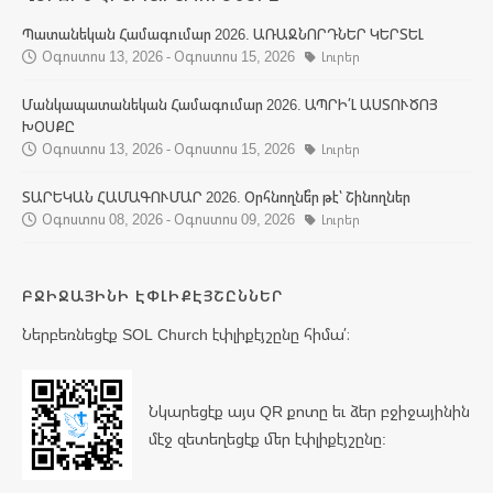
Պատանեկան Համագումար 2026. ԱՌԱՋՆՈՐԴՆԵՐ ԿԵՐՏԵԼ
Օգոստոս 13, 2026 - Օգոստոս 15, 2026
Լուրեր
Մանկապատանեկան Համագումար 2026. ԱՊՐԻ՛Լ ԱՍՏՈՒԾՈՅ
ԽՕՍՔԸ
Օգոստոս 13, 2026 - Օգոստոս 15, 2026
Լուրեր
ՏԱՐԵԿԱՆ ՀԱՄԱԳՈՒՄԱՐ 2026. Օրհնողնե՞ր թէ՝ Շինողներ
Օգոստոս 08, 2026 - Օգոստոս 09, 2026
Լուրեր
ԲՋԻՋԱՅԻՆԻ ԷՓԼԻՔԷՅՇԸՆՆԵՐ
Ներբեռնեցէք SOL Church էփլիքէյշընը հիմա՛։
Նկարեցէք այս QR քոտը եւ ձեր բջիջայինին
մէջ զետեղեցէք մեր էփլիքէյշընը: