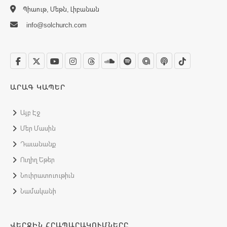
Պիաութ, Մեթն, Լիբանան
info@solchurch.com
ԱՐԱԳ ԿԱՊԵՐ
Այբ Էջ
Մեր Մասին
Դաւանանք
Ուղիղ Եթեր
Նուիրատուութիւն
Նամականի
ՎԵՐՋԻՆ ՀՐԱՊԱՐԱԿՈՒՄՆԵՐԸ