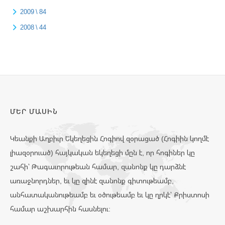
2009 \ 84
2008 \ 44
ՄԵՐ ՄԱՍԻՆ
Կեանքի Աղբիւր Եկեղեցին Հոգիով զօրացած (Հոգիին կողմէ
լիազօրուած) հայկական եկեղեցի մըն է, որ հոգիներ կը
շահի՝ Թագաւորութեան համար, զանոնք կը դարձնէ
առաջնորդներ, եւ կը զինէ զանոնք գիտութեամբ,
անհատականութեամբ եւ օծութեամբ եւ կը ղրկէ՝ Քրիստոսի
համար աշխարհին հասնելու: