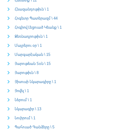
Հնազանդութիւն \ 1
Հոգեւոր Պատերազմ \ 44
Հոգիով Լեցուած Կեանք \ 1
Ձեռնադրութիւն \ 1
Մայրերու օր \ 1
Մարգարէական \ 15
Յարութեան Տօն \ 15
Յարութիւն \ 8
Յիսուսի Նկարագիրը \ 1
Յովել \ 1
Ներում \ 1
Նկարագիր \ 13
Նուիրում \ 1
Պահուած Գանձերը \ 5