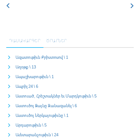
ԴԱՍԱԿԱՐԳԵՐ
ԾՐԱՐՆԵՐ
Ազատութիւն Քրիստոսով \ 1
Աղօթք \ 13
Ապաշխարութիւն \ 1
Ապրիլ 24 \ 6
Աստուած, Հրեշտակներ եւ Մարդկութիւն \ 5
Աստուծոյ Ձայնը Զանազանել \ 6
Աստուծոյ Ներկայութիւնը \ 1
Արդարութիւն \ 5
Աւետարանչութիւն \ 24