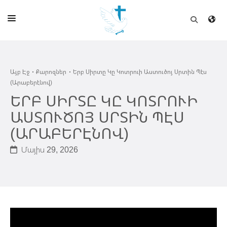
ԱՅԲ ԷՋ
Այբ Էջ
Քարոզներ
Երբ Սիրտը Կը Կոտրուի Աստուծոյ Սրտին Պէս
ԵԿԵՂԵՑԻ
(Արաբերէնով)
ՈՒՂԻՂ
ԵՐԲ ՍԻՐՏԸ ԿԸ ԿՈՏՐՈՒԻ
ԱՍՏՈՒԾՈՅ ՍՐՏԻՆ ՊԷՍ
ԴՊՐՈՑ
(ԱՐԱԲԵՐԷՆՈՎ)
ՀՐԱՊԱՐԱԿՈՒՄՆԵՐ
Մայիս 29, 2026
ՆՈՒԻՐԱՏՈՒՈՒԹԻՒՆ
ԾՐԱԳԻՐՆԵՐ ԵՒ ՓՈՏՔԱՍԹՆԵՐ
ՇԻՆԱՐԱՐՈՒԹԻՒՆ
ՆԱՄԱԿԱՆԻ