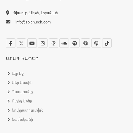
Պիաութ, Մեթն, Լիբանան
info@solchurch.com
ԱՐԱԳ ԿԱՊԵՐ
Այբ Էջ
Մեր Մասին
Դաւանանք
Ուղիղ Եթեր
Նուիրատուութիւն
Նամականի