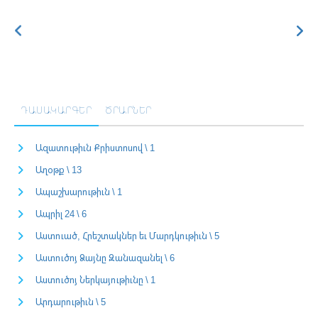
ԴԱՍԱԿԱՐԳԵՐ
ԾՐԱՐՆԵՐ
Ազատութիւն Քրիստոսով \ 1
Աղօթք \ 13
Ապաշխարութիւն \ 1
Ապրիլ 24 \ 6
Աստուած, Հրեշտակներ եւ Մարդկութիւն \ 5
Աստուծոյ Ձայնը Զանազանել \ 6
Աստուծոյ Ներկայութիւնը \ 1
Արդարութիւն \ 5