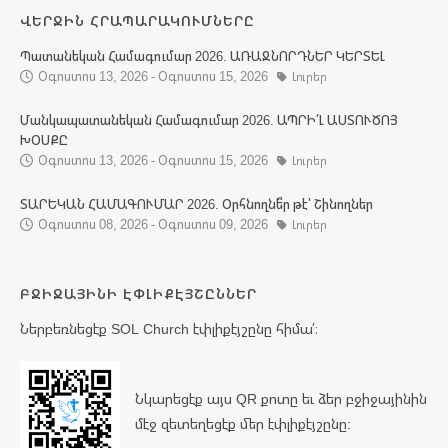
ՎԵՐՋԻՆ ՀՐԱՊԱՐԱԿՈՒՄՆԵՐԸ
Պատանեկան Համագումար 2026. ԱՌԱՋՆՈՐԴՆԵՐ ԿԵՐՏԵԼ
Օգոստոս 13, 2026 - Օգոստոս 15, 2026
Լուրեր
Մանկապատանեկան Համագումար 2026. ԱՊՐԻ՛Լ ԱՍՏՈՒԾՈՅ
ԽՕՍՔԸ
Օգոստոս 13, 2026 - Օգոստոս 15, 2026
Լուրեր
ՏԱՐԵԿԱՆ ՀԱՄԱԳՈՒՄԱՐ 2026. Օրհնողնե՞ր թէ՝ Շինողներ
Օգոստոս 08, 2026 - Օգոստոս 09, 2026
Լուրեր
ԲՋԻՋԱՅԻՆԻ ԷՓԼԻՔԷՅՇԸՆՆԵՐ
Ներբեռնեցէք SOL Church էփլիքէյշընը հիմա՛։
Նկարեցէք այս QR քոտը եւ ձեր բջիջայինին
մէջ զետեղեցէք մեր էփլիքէյշընը: