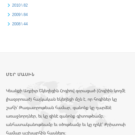
2010 \ 82
2009 \ 84
2008 \ 44
ՄԵՐ ՄԱՍԻՆ
Կեանքի Աղբիւր Եկեղեցին Հոգիով զօրացած (Հոգիին կողմէ
լիազօրուած) հայկական եկեղեցի մըն է, որ հոգիներ կը
շահի՝ Թագաւորութեան համար, զանոնք կը դարձնէ
առաջնորդներ, եւ կը զինէ զանոնք գիտութեամբ,
անհատականութեամբ եւ օծութեամբ եւ կը ղրկէ՝ Քրիստոսի
համար աշխարհին հասնելու: