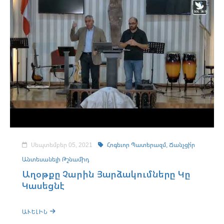
Սեպտեմբեր 05, 2021
Հոգեւոր Պատերազմ,
Ճանչցի՛ր
Անտեսանելի Թշնամիդ
Աղօթքը Չարին Յարձակումները Կը
Կասեցնէ
ԱՒԵԼԻՆ