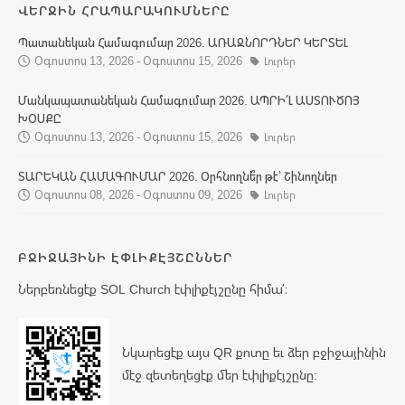
ՎԵՐՋԻՆ ՀՐԱՊԱՐԱԿՈՒՄՆԵՐԸ
Պատանեկան Համագումար 2026. ԱՌԱՋՆՈՐԴՆԵՐ ԿԵՐՏԵԼ
Օգոստոս 13, 2026 - Օգոստոս 15, 2026
Լուրեր
Մանկապատանեկան Համագումար 2026. ԱՊՐԻ՛Լ ԱՍՏՈՒԾՈՅ
ԽՕՍՔԸ
Օգոստոս 13, 2026 - Օգոստոս 15, 2026
Լուրեր
ՏԱՐԵԿԱՆ ՀԱՄԱԳՈՒՄԱՐ 2026. Օրհնողնե՞ր թէ՝ Շինողներ
Օգոստոս 08, 2026 - Օգոստոս 09, 2026
Լուրեր
ԲՋԻՋԱՅԻՆԻ ԷՓԼԻՔԷՅՇԸՆՆԵՐ
Ներբեռնեցէք SOL Church էփլիքէյշընը հիմա՛։
Նկարեցէք այս QR քոտը եւ ձեր բջիջայինին
մէջ զետեղեցէք մեր էփլիքէյշընը: