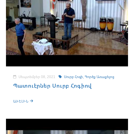
Սեպտեմբեր 08, 2021
Սուրբ Հոգի,
Գործք Առաքելոց
Պատուէրներ Սուրբ Հոգիով
ԱՒԵԼԻՆ