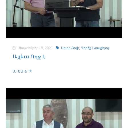
Սեպտեմբեր 15, 2021
Սուրբ Հոգի,
Գործք Առաքելոց
Այլեւս Ողջ Է
ԱՒԵԼԻՆ