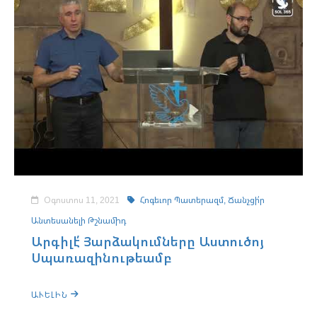
Օգոստոս 11, 2021
Հոգեւոր Պատերազմ,
Ճանչցի՛ր
Անտեսանելի Թշնամիդ
Արգիլէ՛ Յարձակումները Աստուծոյ
Սպառազինութեամբ
ԱՒԵԼԻՆ