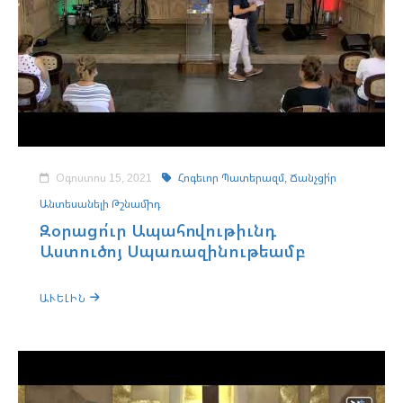
Օգոստոս 15, 2021
Հոգեւոր Պատերազմ,
Ճանչցի՛ր
Անտեսանելի Թշնամիդ
Զօրացո՛ւր Ապահովութիւնդ
Աստուծոյ Սպառազինութեամբ
ԱՒԵԼԻՆ