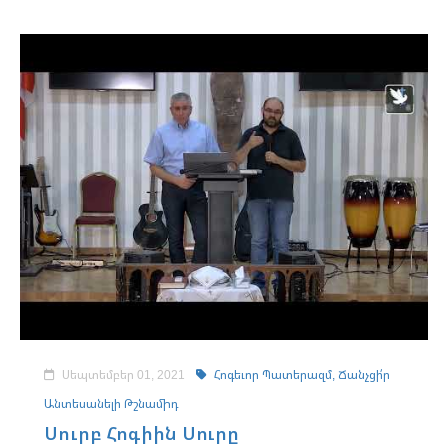
Սեպտեմբեր 01, 2021
Հոգեւոր Պատերազմ,
Ճանչցի՛ր
Անտեսանելի Թշնամիդ
Սուրբ Հոգիին Սուրը