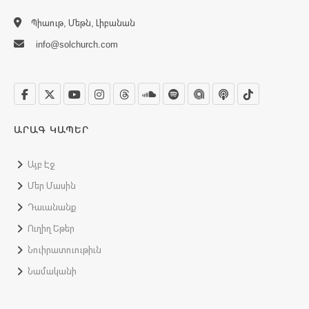
Պիաութ, Մեթն, Լիբանան
info@solchurch.com
ԱՐԱԳ ԿԱՊԵՐ
Այբ Էջ
Մեր Մասին
Դաւանանք
Ուղիղ Եթեր
Նուիրատուութիւն
Նամականի