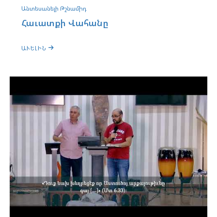
Անտեսանելի Թշնամիդ
Հաւատքի Վահանը
ԱՒԵԼԻՆ