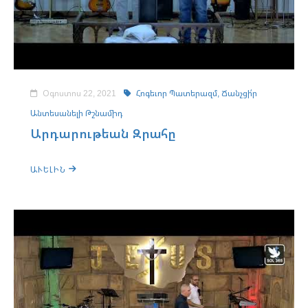
Օգոստոս 22, 2021
Հոգեւոր Պատերազմ,
Ճանչցի՛ր
Անտեսանելի Թշնամիդ
Արդարութեան Զրահը
ԱՒԵԼԻՆ