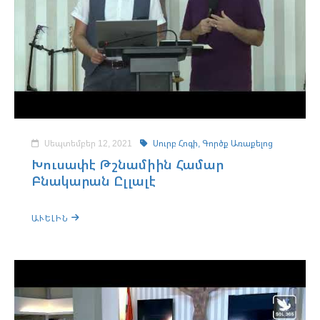
Սեպտեմբեր 12, 2021
Սուրբ Հոգի,
Գործք Առաքելոց
Խուսափէ Թշնամիին Համար
Բնակարան Ըլլալէ
ԱՒԵԼԻՆ