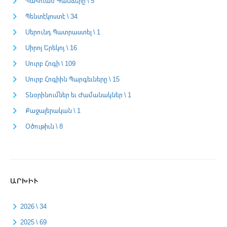
Պահուած Գանձերը \ 5
Պենտէկոստէ \ 34
Սերունդ Պատրաստել \ 1
Սիրոյ Երեկոյ \ 16
Սուրբ Հոգի \ 109
Սուրբ Հոգիին Պարգեւները \ 15
Տնօրինումներ եւ Ժամանակներ \ 1
Քաջալերական \ 1
Օծութիւն \ 8
ԱՐԽԻՒ
2026 \ 34
2025 \ 69