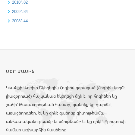
2010 \ 82
2009 \ 84
2008 \ 44
ՄԵՐ ՄԱՍԻՆ
Կեանքի Աղբիւր Եկեղեցին Հոգիով զօրացած (Հոգիին կողմէ
լիազօրուած) հայկական եկեղեցի մըն է, որ հոգիներ կը
շահի՝ Թագաւորութեան համար, զանոնք կը դարձնէ
առաջնորդներ, եւ կը զինէ զանոնք գիտութեամբ,
անհատականութեամբ եւ օծութեամբ եւ կը ղրկէ՝ Քրիստոսի
համար աշխարհին հասնելու: