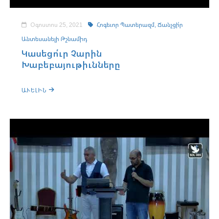
Օգոստոս 25, 2021
Հոգեւոր Պատերազմ,
Ճանչցի՛ր
Անտեսանելի Թշնամիդ
Կասեցո՛ւր Չարին
Խաբեբայութիւնները
ԱՒԵԼԻՆ