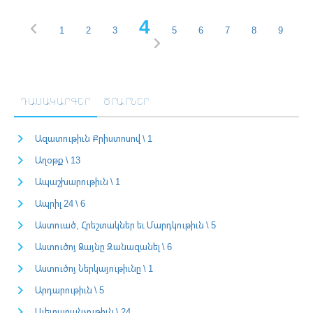
4
1
2
3
5
6
7
8
9
ԴԱՍԱԿԱՐԳԵՐ
ԾՐԱՐՆԵՐ
Ազատութիւն Քրիստոսով \ 1
Աղօթք \ 13
Ապաշխարութիւն \ 1
Ապրիլ 24 \ 6
Աստուած, Հրեշտակներ եւ Մարդկութիւն \ 5
Աստուծոյ Ձայնը Զանազանել \ 6
Աստուծոյ Ներկայութիւնը \ 1
Արդարութիւն \ 5
Աւետարանչութիւն \ 24