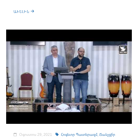
ԱՒԵԼԻՆ
Օգոստոս 29, 2021
Հոգեւոր Պատերազմ,
Ճանչցի՛ր