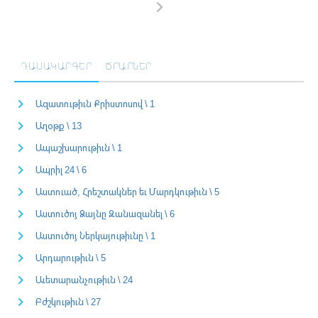
ԴԱՍԱԿԱՐԳԵՐ
ԾՐԱՐՆԵՐ
Ազատութիւն Քրիստոսով \ 1
Աղօթք \ 13
Ապաշխարութիւն \ 1
Ապրիլ 24 \ 6
Աստուած, Հրեշտակներ եւ Մարդկութիւն \ 5
Աստուծոյ Ձայնը Զանազանել \ 6
Աստուծոյ Ներկայութիւնը \ 1
Արդարութիւն \ 5
Աւետարանչութիւն \ 24
Բժշկութիւն \ 27