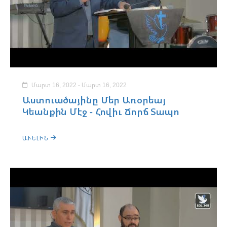
Մարտ 16, 2022 - Մարտ 16, 2022
Աստուածայինը Մեր Առօրեայ
Կեանքին Մէջ - Հովիւ Ճորճ Տապո
ԱՒԵԼԻՆ