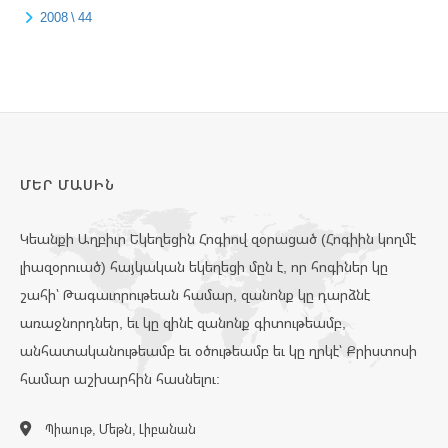
2008 \ 44
ՄԵՐ ՄԱՍԻՆ
Կեանքի Աղբիւր Եկեղեցին Հոգիով զօրացած (Հոգիին կողմէ
լիազօրուած) հայկական եկեղեցի մըն է, որ հոգիներ կը
շահի՝ Թագաւորութեան համար, զանոնք կը դարձնէ
առաջնորդներ, եւ կը զինէ զանոնք գիտութեամբ,
անհատականութեամբ եւ օծութեամբ եւ կը ղրկէ՝ Քրիստոսի
համար աշխարհին հասնելու:
Պիաութ, Մեթն, Լիբանան