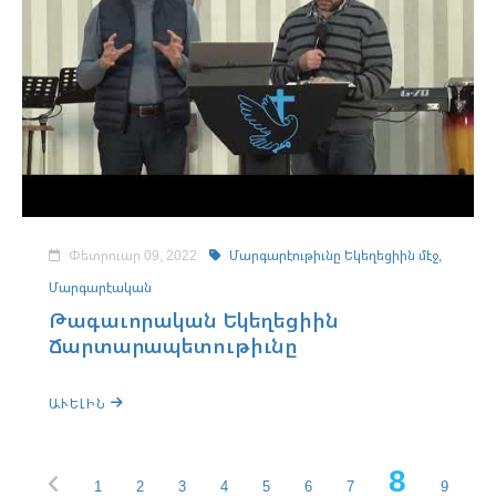
Փետրուար 09, 2022
Մարգարէութիւնը Եկեղեցիին մէջ,
Մարգարէական
Թագաւորական Եկեղեցիին
Ճարտարապետութիւնը
ԱՒԵԼԻՆ
8
1
2
3
4
5
6
7
9