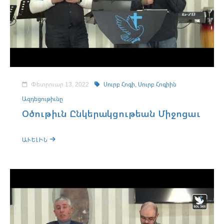
Փետրուար 13, 2022
Սուրբ Հոգի,
Սուրբ Հոգիին
Ազդեցութիւնը
Օծութիւն Ընկերակցութեան Միջոցաւ
ԱՒԵԼԻՆ