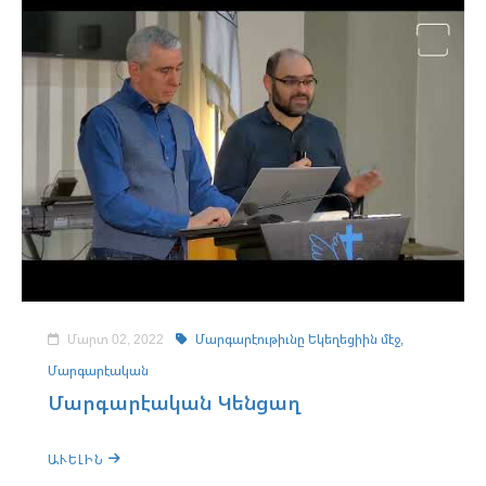
Մարտ 02, 2022
Մարգարէութիւնը Եկեղեցիին մէջ,
Մարգարէական
Մարգարէական Կենցաղ
ԱՒԵԼԻՆ