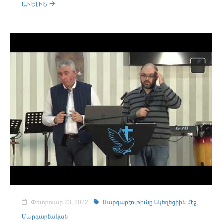
ԱՒԵԼԻՆ
Փետրուար 23, 2022
Մարգարէութիւնը Եկեղեցիին մէջ,
Մարգարէական