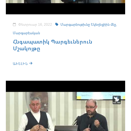
Փետրուար 16, 2022
Մարգարէութիւնը Եկեղեցիին մէջ,
Մարգարէական
Հնգապատիկ Պարգեւներուն
Մշակոյթը
ԱՒԵԼԻՆ