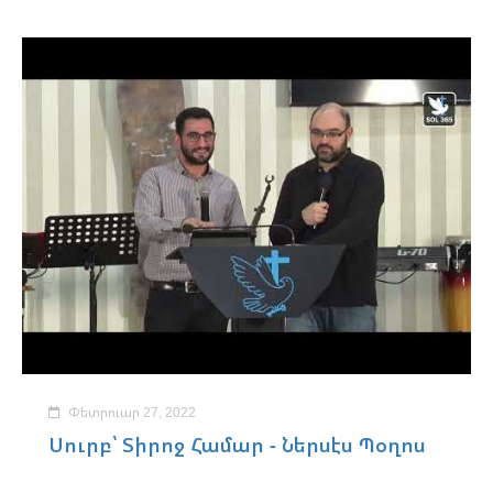
Փետրուար 27, 2022
Սուրբ՝ Տիրոջ Համար - Ներսէս Պօղոս