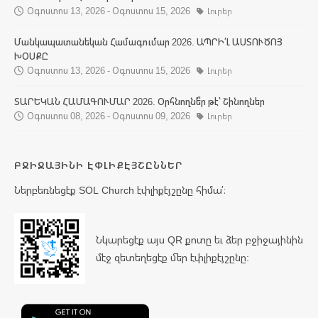
Օգոստոս 13, 2026 - Օգոստոս 15, 2026
Լուրեր
Մանկապատանեկան Համագումար 2026. ԱՊՐԻ՛Լ ԱՍՏՈՒԾՈՅ
ԽՕՍՔԸ
Օգոստոս 13, 2026 - Օգոստոս 15, 2026
Լուրեր
ՏԱՐԵԿԱՆ ՀԱՄԱԳՈՒՄԱՐ 2026. Օրհնողնե՞ր թէ՝ Շինողներ
Օգոստոս 08, 2026 - Օգոստոս 09, 2026
Լուրեր
ԲՋԻՋԱՅԻՆԻ ԷՓԼԻՔԷՅՇԸՆՆԵՐ
Ներբեռնեցէք SOL Church էփլիքէյշընը հիմա՛։
Նկարեցէք այս QR քոտը եւ ձեր բջիջայինին
մէջ զետեղեցէք մեր էփլիքէյշընը: