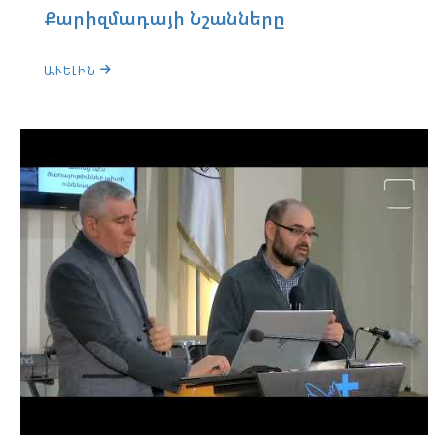
Քարիզմադայի Նշանները
ԱՒԵԼԻՆ