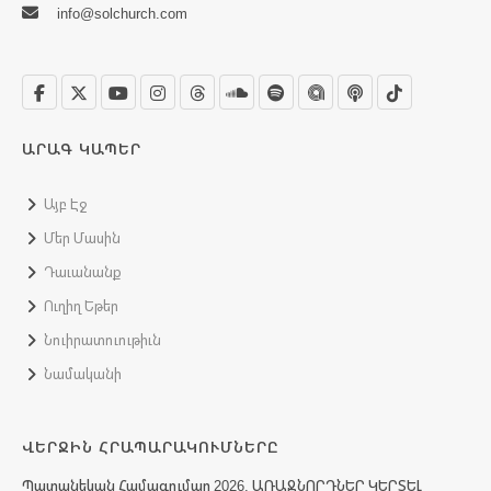
info@solchurch.com
ԱՐԱԳ ԿԱՊԵՐ
Այբ Էջ
Մեր Մասին
Դաւանանք
Ուղիղ Եթեր
Նուիրատուութիւն
Նամականի
ՎԵՐՋԻՆ ՀՐԱՊԱՐԱԿՈՒՄՆԵՐԸ
Պատանեկան Համագումար 2026. ԱՌԱՋՆՈՐԴՆԵՐ ԿԵՐՏԵԼ