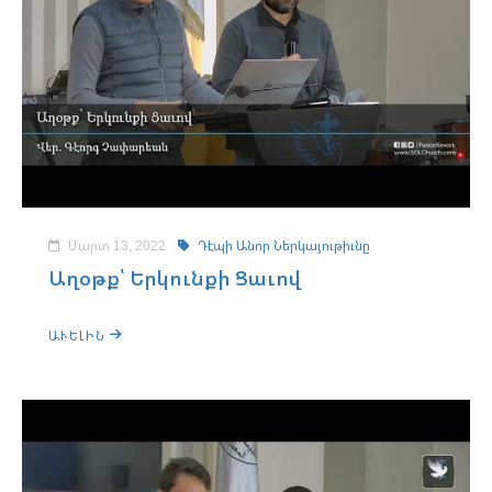
Մարտ 13, 2022
Դէպի Անոր Ներկայութիւնը
Աղօթք՝ Երկունքի Ցաւով
ԱՒԵԼԻՆ