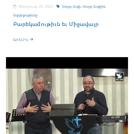
Փետրուար 20, 2022
Սուրբ Հոգի,
Սուրբ Հոգիին
Ազդեցութիւնը
Բարեկամութիւն եւ Միջավայր
ԱՒԵԼԻՆ