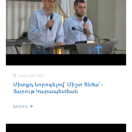
Մարտ 06, 2022
Միտքդ Նորոգելով՝ Միշտ Ցնծա՛ -
Յարութ Կարապետեան
ԱՒԵԼԻՆ