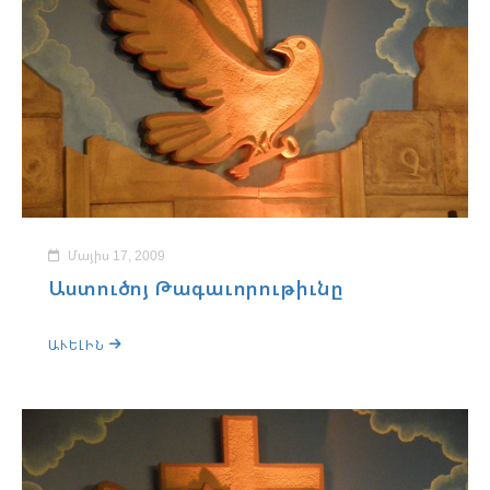
Մայիս 17, 2009
Աստուծոյ Թագաւորութիւնը
ԱՒԵԼԻՆ