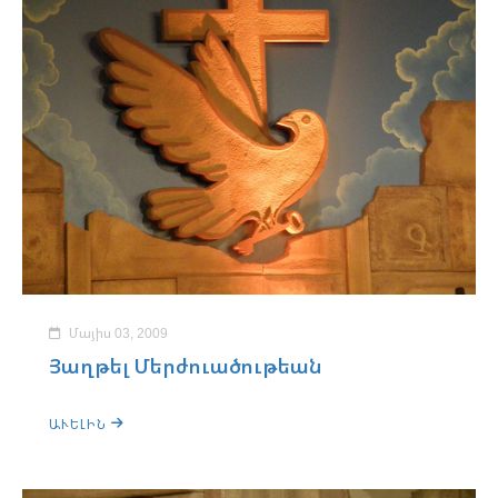
Մայիս 03, 2009
Յաղթել Մերժուածութեան
ԱՒԵԼԻՆ