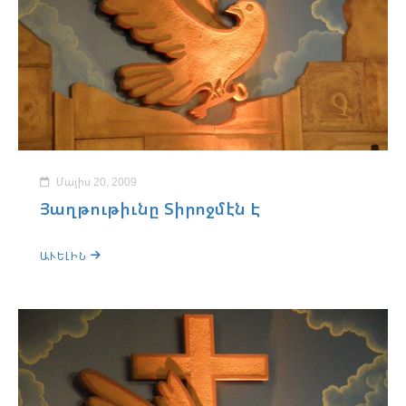
Մայիս 20, 2009
Յաղթութիւնը Տիրոջմէն Է
ԱՒԵԼԻՆ