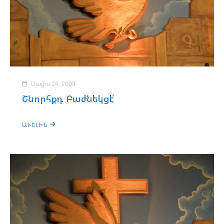
Մայիս 24, 2009
Շնորհքդ Բաժնեկցէ՛
ԱՒԵԼԻՆ