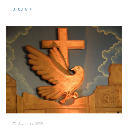
ԱՒԵԼԻՆ
Ապրիլ 22, 2009