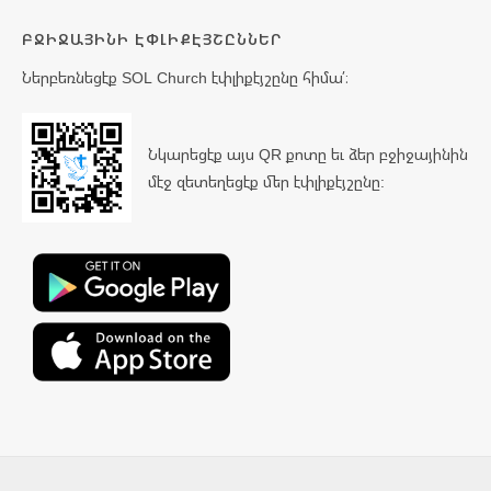
ԲՋԻՋԱՅԻՆԻ ԷՓԼԻՔԷՅՇԸՆՆԵՐ
Ներբեռնեցէք SOL Church էփլիքէյշընը հիմա՛։
Նկարեցէք այս QR քոտը եւ ձեր բջիջայինին
մէջ զետեղեցէք մեր էփլիքէյշընը: