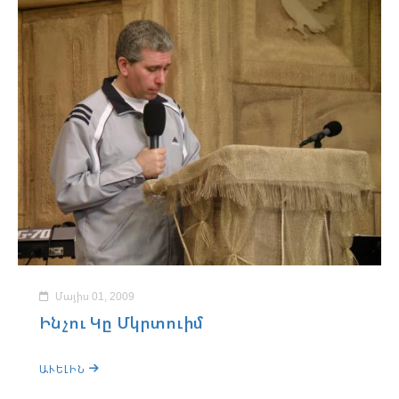
Մայիս 01, 2009
Ինչու Կը Մկրտուիմ
ԱՒԵԼԻՆ