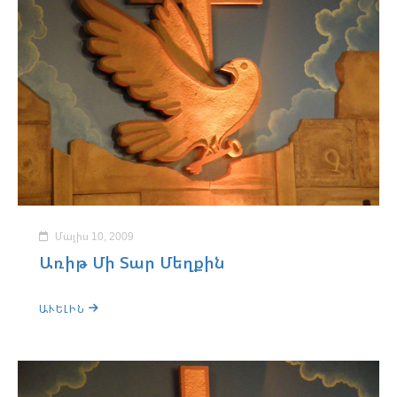
Մայիս 10, 2009
Առիթ Մի Տար Մեղքին
ԱՒԵԼԻՆ