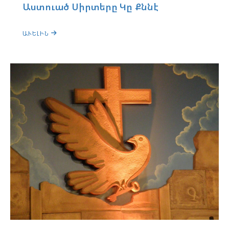
Աստուած Սիրտերը Կը Քննէ
ԱՒԵԼԻՆ