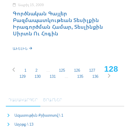
Ապրիլ 15, 2009
Գործնական Գայլեր
Բազմապատկութեան Տեսիլքին
Իրագործման Համար, Տեսլինքին
Սիրտն Ու Հոգին
ԱՒԵԼԻՆ
128
1
2
...
125
126
127
129
130
131
...
135
136
ԴԱՍԱԿԱՐԳԵՐ
ԾՐԱՐՆԵՐ
Ազատութիւն Քրիստոսով \ 1
Աղօթք \ 13