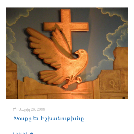
Ապրիլ 26, 2009
Խօսքը Եւ Իշխանութիւնը
ԱՒԵԼԻՆ