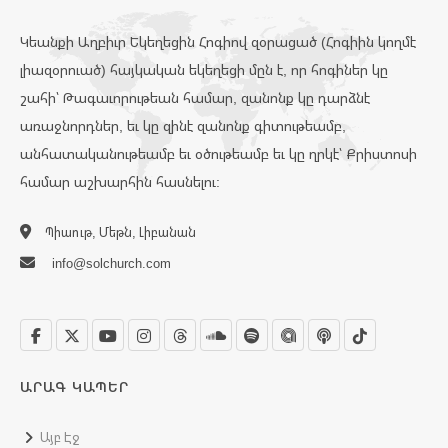
Կեանքի Աղբիւր Եկեղեցին Հոգիով զօրացած (Հոգիին կողմէ
լիազօրուած) հայկական եկեղեցի մըն է, որ հոգիներ կը
շահի՝ Թագաւորութեան համար, զանոնք կը դարձնէ
առաջնորդներ, եւ կը զինէ զանոնք գիտութեամբ,
անհատականութեամբ եւ օծութեամբ եւ կը ղրկէ՝ Քրիստոսի
համար աշխարհին հասնելու:
Պիաութ, Մեթն, Լիբանան
info@solchurch.com
ԱՐԱԳ ԿԱՊԵՐ
Այբ Էջ