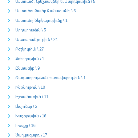
Աստուած, Հրեշտակներ եւ Մարդկութիւն \ 5
Աստուծոյ Ձայնը Զանազանել \ 6
Աստուծոյ Ներկայութիւնը \ 1
Արդարութիւն \ 5
Աւետարանչութիւն \ 24
Բժշկութիւն \ 27
Զոհողութիւն \ 1
Ընտանիք \ 9
Թագաւորութեան Կառավարութիւն \ 1
Ինքնութիւն \ 10
Իշխանութիւն \ 11
Լեզուներ \ 2
Խաչելութիւն \ 16
Խօսքը \ 16
Ծաղկազարդ \ 17