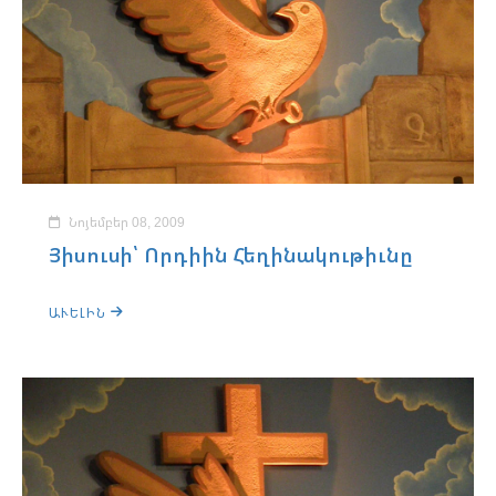
Նոյեմբեր 08, 2009
Յիսուսի՝ Որդիին Հեղինակութիւնը
ԱՒԵԼԻՆ