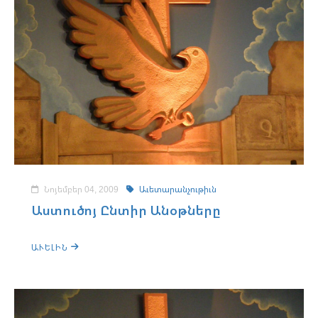
Նոյեմբեր 04, 2009
Աւետարանչութիւն
Աստուծոյ Ընտիր Անօթները
ԱՒԵԼԻՆ