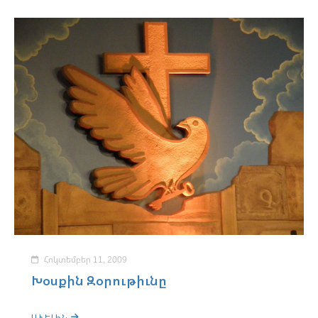
Հոկտեմբեր 11, 2009
Խօսքին Զօրութիւնը
ԱՒԵԼԻՆ