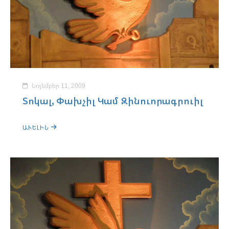
Նոյեմբեր 11, 2009
Տոկալ, Փախչիլ Կամ Զինուորագրուիլ
ԱՒԵԼԻՆ