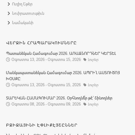
Ուղիղ Եթեր
Նուիրատուութիւն
Նամականի
ՎԵՐՋԻՆ ՀՐԱՊԱՐԱԿՈՒՄՆԵՐԸ
Պատանեկան Համագումար 2026. ԱՌԱՋՆՈՐԴՆԵՐ ԿԵՐՏԵԼ
Օգոստոս 13, 2026 - Օգոստոս 15, 2026
Լուրեր
Մանկապատանեկան Համագումար 2026. ԱՊՐԻ՛Լ ԱՍՏՈՒԾՈՅ
ԽՕՍՔԸ
Օգոստոս 13, 2026 - Օգոստոս 15, 2026
Լուրեր
ՏԱՐԵԿԱՆ ՀԱՄԱԳՈՒՄԱՐ 2026. Օրհնողնե՞ր թէ՝ Շինողներ
Օգոստոս 08, 2026 - Օգոստոս 09, 2026
Լուրեր
ԲՋԻՋԱՅԻՆԻ ԷՓԼԻՔԷՅՇԸՆՆԵՐ