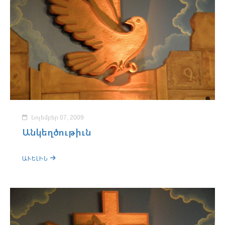
Նոյեմբեր 07, 2009
Անկեղծութիւն
ԱՒԵԼԻՆ