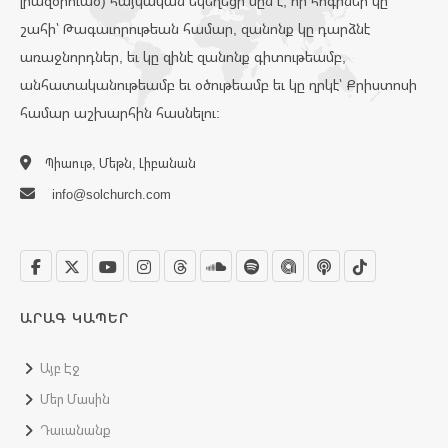
լիազօրուած) հայկական եկեղեցի մըն է, որ հոգիներ կը
շահի՝ Թագաւորութեան համար, զանոնք կը դարձնէ
առաջնորդներ, եւ կը զինէ զանոնք գիտութեամբ,
անհատականութեամբ եւ օծութեամբ եւ կը ղրկէ՝ Քրիստոսի
համար աշխարհին հասնելու:
Պիաութ, Մեթն, Լիբանան
info@solchurch.com
ԱՐԱԳ ԿԱՊԵՐ
Այբ Էջ
Մեր Մասին
Դաւանանք