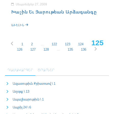
Սեպտեմբեր 27, 2009
Խաչին Եւ Յարութեան Արձագանգը
ԱՒԵԼԻՆ
125
1
2
...
122
123
124
126
127
128
...
135
136
ԴԱՍԱԿԱՐԳԵՐ
ԾՐԱՐՆԵՐ
Ազատութիւն Քրիստոսով \ 1
Աղօթք \ 13
Ապաշխարութիւն \ 1
Ապրիլ 24 \ 6