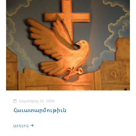
Հոկտեմբեր 31, 2009
Հաւատարմութիւն
ԱՒԵԼԻՆ