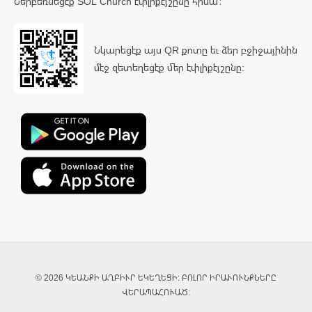
Ներբեռնեցէք SOL Church էփլիքէյշընը հիմա՛։
Նկարեցէք այս QR քոտը եւ ձեր բջիջայինին
մէջ զետեղեցէք մեր էփլիքէյշընը:
© 2026 ԿԵԱՆՔԻ ԱՂԲԻՒՐ ԵԿԵՂԵՑԻ: ԲՈԼՈՐ ԻՐԱՒՈՒՆՔՆԵՐԸ
ՎԵՐԱՊԱՀՈՒԱԾ: