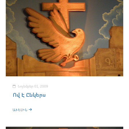
Նոյեմբեր 01, 2009
Ով Է Ընկերս
ԱՒԵԼԻՆ