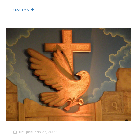
ԱՒԵԼԻՆ
Սեպտեմբեր 27, 2009