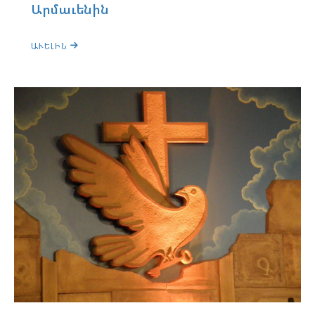
Արմաւենին
ԱՒԵԼԻՆ