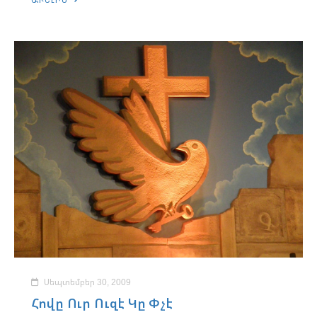
Սեպտեմբեր 30, 2009
Հովը Ուր Ուզէ Կը Փչէ