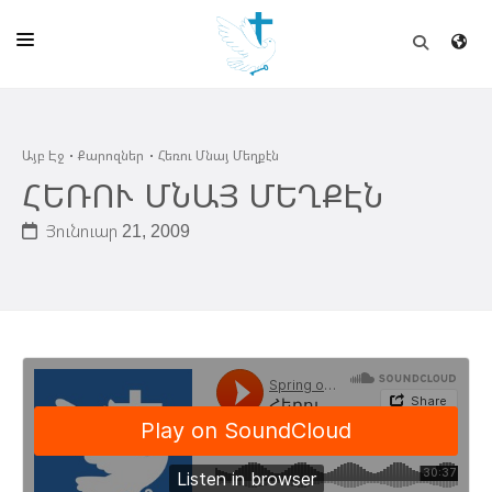
ԱՅԲ ԷՋ
Այբ Էջ
Քարոզներ
Հեռու Մնայ Մեղքէն
ԵԿԵՂԵՑԻ
ՀԵՌՈՒ ՄՆԱՅ ՄԵՂՔԷՆ
ՈՒՂԻՂ
Յունուար 21, 2009
ԴՊՐՈՑ
ՀՐԱՊԱՐԱԿՈՒՄՆԵՐ
ՆՈՒԻՐԱՏՈՒՈՒԹԻՒՆ
ԾՐԱԳԻՐՆԵՐ ԵՒ ՓՈՏՔԱՍԹՆԵՐ
ՇԻՆԱՐԱՐՈՒԹԻՒՆ
ՆԱՄԱԿԱՆԻ