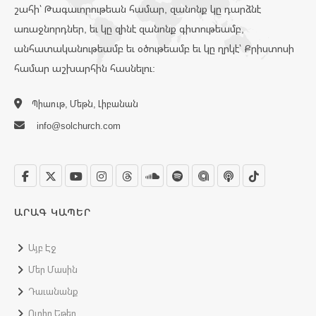
շահի՝ Թագաւորութեան համար, զանոնք կը դարձնէ
առաջնորդներ, եւ կը զինէ զանոնք գիտութեամբ,
անհատականութեամբ եւ օծութեամբ եւ կը ղրկէ՝ Քրիստոսի
համար աշխարհին հասնելու:
Պիաութ, Մեթն, Լիբանան
info@solchurch.com
ԱՐԱԳ ԿԱՊԵՐ
Այբ Էջ
Մեր Մասին
Դաւանանք
Ուղիղ Եթեր