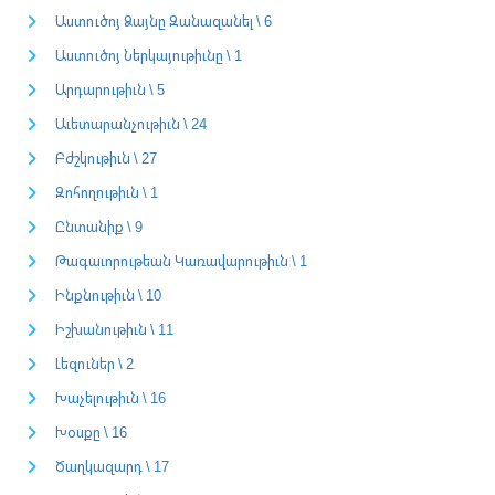
Աստուծոյ Ձայնը Զանազանել \ 6
Աստուծոյ Ներկայութիւնը \ 1
Արդարութիւն \ 5
Աւետարանչութիւն \ 24
Բժշկութիւն \ 27
Զոհողութիւն \ 1
Ընտանիք \ 9
Թագաւորութեան Կառավարութիւն \ 1
Ինքնութիւն \ 10
Իշխանութիւն \ 11
Լեզուներ \ 2
Խաչելութիւն \ 16
Խօսքը \ 16
Ծաղկազարդ \ 17