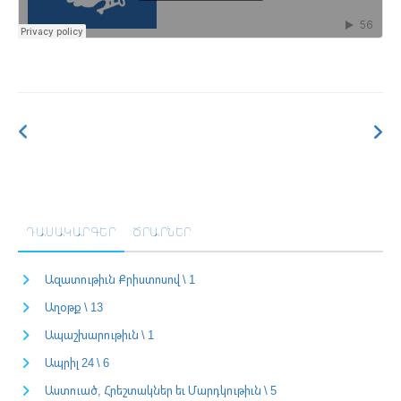
ԴԱՍԱԿԱՐԳԵՐ
ԾՐԱՐՆԵՐ
Ազատութիւն Քրիստոսով \ 1
Աղօթք \ 13
Ապաշխարութիւն \ 1
Ապրիլ 24 \ 6
Աստուած, Հրեշտակներ եւ Մարդկութիւն \ 5