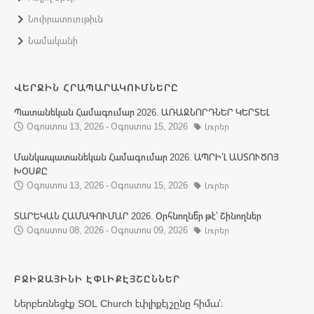
Նուիրատուութիւն
Նամականի
ՎԵՐՋԻՆ ՀՐԱՊԱՐԱԿՈՒՄՆԵՐԸ
Պատանեկան Համագումար 2026. ԱՌԱՋՆՈՐԴՆԵՐ ԿԵՐՏԵԼ
Օգոստոս 13, 2026 - Օգոստոս 15, 2026
Լուրեր
Մանկապատանեկան Համագումար 2026. ԱՊՐԻ՛Լ ԱՍՏՈՒԾՈՅ
ԽՕՍՔԸ
Օգոստոս 13, 2026 - Օգոստոս 15, 2026
Լուրեր
ՏԱՐԵԿԱՆ ՀԱՄԱԳՈՒՄԱՐ 2026. Օրհնողնե՞ր թէ՝ Շինողներ
Օգոստոս 08, 2026 - Օգոստոս 09, 2026
Լուրեր
ԲՋԻՋԱՅԻՆԻ ԷՓԼԻՔԷՅՇԸՆՆԵՐ
Ներբեռնեցէք SOL Church էփլիքէյշընը հիմա՛։