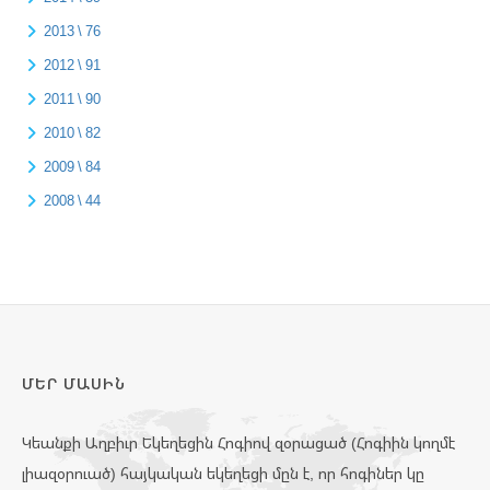
2013 \ 76
2012 \ 91
2011 \ 90
2010 \ 82
2009 \ 84
2008 \ 44
ՄԵՐ ՄԱՍԻՆ
Կեանքի Աղբիւր Եկեղեցին Հոգիով զօրացած (Հոգիին կողմէ
լիազօրուած) հայկական եկեղեցի մըն է, որ հոգիներ կը