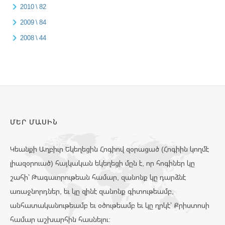
2010 \ 82
2009 \ 84
2008 \ 44
ՄԵՐ ՄԱՍԻՆ
Կեանքի Աղբիւր Եկեղեցին Հոգիով զօրացած (Հոգիին կողմէ
լիազօրուած) հայկական եկեղեցի մըն է, որ հոգիներ կը
շահի՝ Թագաւորութեան համար, զանոնք կը դարձնէ
առաջնորդներ, եւ կը զինէ զանոնք գիտութեամբ,
անհատականութեամբ եւ օծութեամբ եւ կը ղրկէ՝ Քրիստոսի
համար աշխարհին հասնելու: