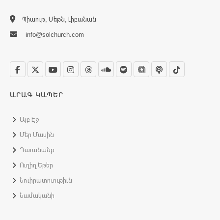
Պիաութ, Մեթն, Լիբանան
info@solchurch.com
ԱՐԱԳ ԿԱՊԵՐ
Այբ Էջ
Մեր Մասին
Դաւանանք
Ուղիղ Եթեր
Նուիրատուութիւն
Նամականի