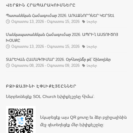
ՎԵՐՋԻՆ ՀՐԱՊԱՐԱԿՈՒՄՆԵՐԸ
Պատանեկան Համագումար 2026. ԱՌԱՋՆՈՐԴՆԵՐ ԿԵՐՏԵԼ
Օգոստոս 13, 2026 - Օգոստոս 15, 2026
Լուրեր
Մանկապատանեկան Համագումար 2026. ԱՊՐԻ՛Լ ԱՍՏՈՒԾՈՅ
ԽՕՍՔԸ
Օգոստոս 13, 2026 - Օգոստոս 15, 2026
Լուրեր
ՏԱՐԵԿԱՆ ՀԱՄԱԳՈՒՄԱՐ 2026. Օրհնողնե՞ր թէ՝ Շինողներ
Օգոստոս 08, 2026 - Օգոստոս 09, 2026
Լուրեր
ԲՋԻՋԱՅԻՆԻ ԷՓԼԻՔԷՅՇԸՆՆԵՐ
Ներբեռնեցէք SOL Church էփլիքէյշընը հիմա՛։
Նկարեցէք այս QR քոտը եւ ձեր բջիջայինին
մէջ զետեղեցէք մեր էփլիքէյշընը: