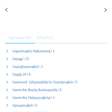
ԴԱՍԱԿԱՐԳԵՐ
ԾՐԱՐՆԵՐ
Ազատութիւն Քրիստոսով \ 1
Աղօթք \ 13
Ապաշխարութիւն \ 1
Ապրիլ 24 \ 6
Աստուած, Հրեշտակներ եւ Մարդկութիւն \ 5
Աստուծոյ Ձայնը Զանազանել \ 6
Աստուծոյ Ներկայութիւնը \ 1
Արդարութիւն \ 5