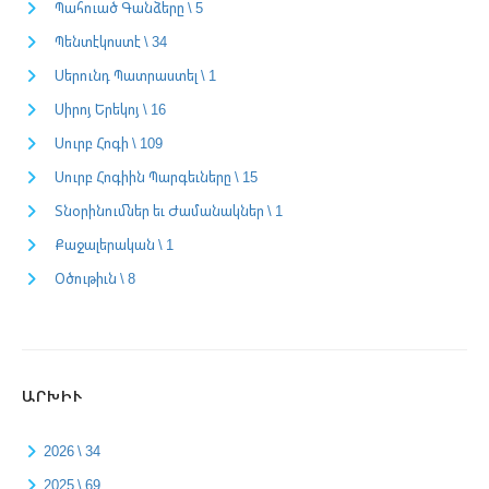
Պահուած Գանձերը \ 5
Պենտէկոստէ \ 34
Սերունդ Պատրաստել \ 1
Սիրոյ Երեկոյ \ 16
Սուրբ Հոգի \ 109
Սուրբ Հոգիին Պարգեւները \ 15
Տնօրինումներ եւ Ժամանակներ \ 1
Քաջալերական \ 1
Օծութիւն \ 8
ԱՐԽԻՒ
2026 \ 34
2025 \ 69