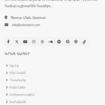
համար աշխարհին հասնելու:
Պիաութ, Մեթն, Լիբանան
info@solchurch.com
ԱՐԱԳ ԿԱՊԵՐ
Այբ Էջ
Մեր Մասին
Դաւանանք
Ուղիղ Եթեր
Նուիրատուութիւն
Նամականի