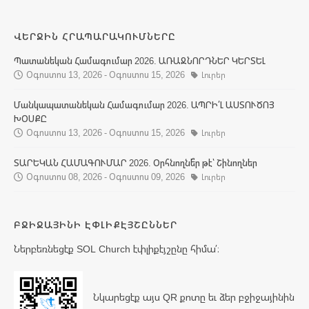
ՎԵՐՋԻՆ ՀՐԱՊԱՐԱԿՈՒՄՆԵՐԸ
Պատանեկան Համագումար 2026. ԱՌԱՋՆՈՐԴՆԵՐ ԿԵՐՏԵԼ
Օգոստոս 13, 2026 - Օգոստոս 15, 2026
Լուրեր
Մանկապատանեկան Համագումար 2026. ԱՊՐԻ՛Լ ԱՍՏՈՒԾՈՅ
ԽՕՍՔԸ
Օգոստոս 13, 2026 - Օգոստոս 15, 2026
Լուրեր
ՏԱՐԵԿԱՆ ՀԱՄԱԳՈՒՄԱՐ 2026. Օրհնողնե՞ր թէ՝ Շինողներ
Օգոստոս 08, 2026 - Օգոստոս 09, 2026
Լուրեր
ԲՋԻՋԱՅԻՆԻ ԷՓԼԻՔԷՅՇԸՆՆԵՐ
Ներբեռնեցէք SOL Church էփլիքէյշընը հիմա՛։
Նկարեցէք այս QR քոտը եւ ձեր բջիջայինին