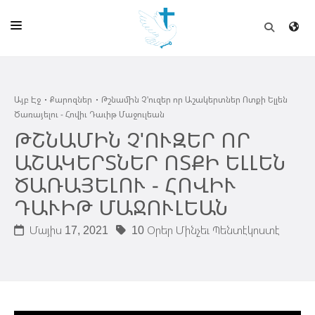
ԱՅԲ ԷՋ
Այբ Էջ
Քարոզներ
Թշնամին Չ'ուզեր որ Աշակերտներ Ոտքի Ելլեն
ԵԿԵՂԵՑԻ
Ծառայելու - Հովիւ Դաւիթ Մաջուլեան
ՈՒՂԻՂ
ԹՇՆԱՄԻՆ Չ'ՈՒԶԵՐ ՈՐ
ԱՇԱԿԵՐՏՆԵՐ ՈՏՔԻ ԵԼԼԵՆ
ԴՊՐՈՑ
ԾԱՌԱՅԵԼՈՒ - ՀՈՎԻՒ
ՀՐԱՊԱՐԱԿՈՒՄՆԵՐ
ԴԱՒԻԹ ՄԱՋՈՒԼԵԱՆ
ՆՈՒԻՐԱՏՈՒՈՒԹԻՒՆ
Մայիս 17, 2021
10 Օրեր Մինչեւ Պենտէկոստէ
ԾՐԱԳԻՐՆԵՐ ԵՒ ՓՈՏՔԱՍԹՆԵՐ
ՇԻՆԱՐԱՐՈՒԹԻՒՆ
ՆԱՄԱԿԱՆԻ