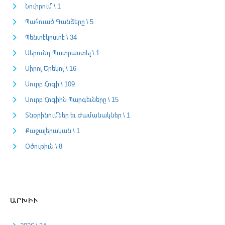
Նուիրում \ 1
Պահուած Գանձերը \ 5
Պենտէկոստէ \ 34
Սերունդ Պատրաստել \ 1
Սիրոյ Երեկոյ \ 16
Սուրբ Հոգի \ 109
Սուրբ Հոգիին Պարգեւները \ 15
Տնօրինումներ եւ Ժամանակներ \ 1
Քաջալերական \ 1
Օծութիւն \ 8
ԱՐԽԻՒ