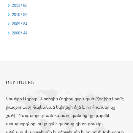
2011 \ 90
2010 \ 82
2009 \ 84
2008 \ 44
ՄԵՐ ՄԱՍԻՆ
Կեանքի Աղբիւր Եկեղեցին Հոգիով զօրացած (Հոգիին կողմէ
լիազօրուած) հայկական եկեղեցի մըն է, որ հոգիներ կը
շահի՝ Թագաւորութեան համար, զանոնք կը դարձնէ
առաջնորդներ, եւ կը զինէ զանոնք գիտութեամբ,
անհատականութեամբ եւ օծութեամբ եւ կը ղրկէ՝ Քրիստոսի