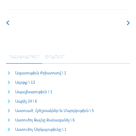
ԴԱՍԱԿԱՐԳԵՐ
ԾՐԱՐՆԵՐ
Ազատութիւն Քրիստոսով \ 1
Աղօթք \ 13
Ապաշխարութիւն \ 1
Ապրիլ 24 \ 6
Աստուած, Հրեշտակներ եւ Մարդկութիւն \ 5
Աստուծոյ Ձայնը Զանազանել \ 6
Աստուծոյ Ներկայութիւնը \ 1