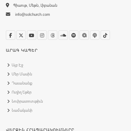
Պիաութ, Մեթն, Լիբանան
info@solchurch.com
ԱՐԱԳ ԿԱՊԵՐ
Այբ Էջ
Մեր Մասին
Դաւանանք
Ուղիղ Եթեր
Նուիրատուութիւն
Նամականի
ՎԵՐՋԻՆ ՀՐԱՊԱՐԱԿՈՒՄՆԵՐԸ