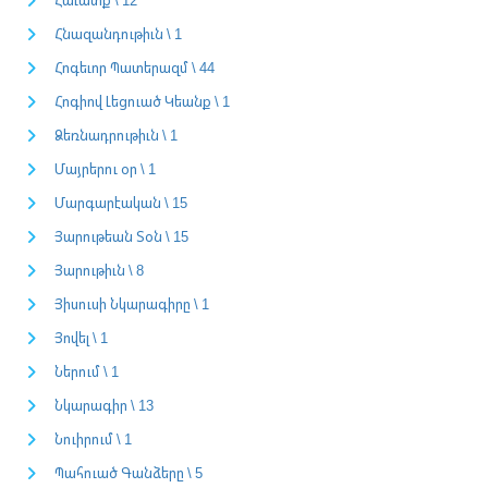
Հնազանդութիւն \ 1
Հոգեւոր Պատերազմ \ 44
Հոգիով Լեցուած Կեանք \ 1
Ձեռնադրութիւն \ 1
Մայրերու օր \ 1
Մարգարէական \ 15
Յարութեան Տօն \ 15
Յարութիւն \ 8
Յիսուսի Նկարագիրը \ 1
Յովել \ 1
Ներում \ 1
Նկարագիր \ 13
Նուիրում \ 1
Պահուած Գանձերը \ 5