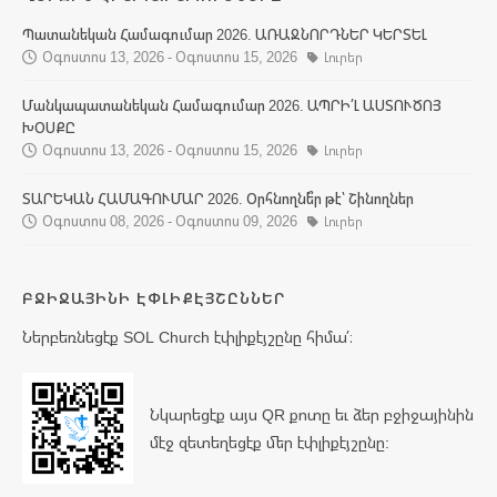
Պատանեկան Համագումար 2026. ԱՌԱՋՆՈՐԴՆԵՐ ԿԵՐՏԵԼ
Օգոստոս 13, 2026 - Օգոստոս 15, 2026
Լուրեր
Մանկապատանեկան Համագումար 2026. ԱՊՐԻ՛Լ ԱՍՏՈՒԾՈՅ
ԽՕՍՔԸ
Օգոստոս 13, 2026 - Օգոստոս 15, 2026
Լուրեր
ՏԱՐԵԿԱՆ ՀԱՄԱԳՈՒՄԱՐ 2026. Օրհնողնե՞ր թէ՝ Շինողներ
Օգոստոս 08, 2026 - Օգոստոս 09, 2026
Լուրեր
ԲՋԻՋԱՅԻՆԻ ԷՓԼԻՔԷՅՇԸՆՆԵՐ
Ներբեռնեցէք SOL Church էփլիքէյշընը հիմա՛։
Նկարեցէք այս QR քոտը եւ ձեր բջիջայինին
մէջ զետեղեցէք մեր էփլիքէյշընը: