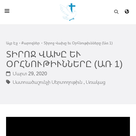
ԱՅԲ ԷՋ
Այբ Էջ
Քարոզներ
Տիրոջ Վախը եւ Օրհնութիւնները (Առ 1)
ԵԿԵՂԵՑԻ
ՏԻՐՈՋ ՎԱԽԸ ԵՒ
ՈՒՂԻՂ
ՕՐՀՆՈՒԹԻՒՆՆԵՐԸ (ԱՌ 1)
ԴՊՐՈՑ
Մարտ 29, 2020
Աստուածաշունչի Սերտողութիւն ,
Առակաց
ՀՐԱՊԱՐԱԿՈՒՄՆԵՐ
ՆՈՒԻՐԱՏՈՒՈՒԹԻՒՆ
ԾՐԱԳԻՐՆԵՐ ԵՒ ՓՈՏՔԱՍԹՆԵՐ
ՇԻՆԱՐԱՐՈՒԹԻՒՆ
ՆԱՄԱԿԱՆԻ