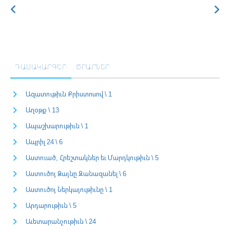
ԴԱՍԱԿԱՐԳԵՐ
ԾՐԱՐՆԵՐ
Ազատութիւն Քրիստոսով \ 1
Աղօթք \ 13
Ապաշխարութիւն \ 1
Ապրիլ 24 \ 6
Աստուած, Հրեշտակներ եւ Մարդկութիւն \ 5
Աստուծոյ Ձայնը Զանազանել \ 6
Աստուծոյ Ներկայութիւնը \ 1
Արդարութիւն \ 5
Աւետարանչութիւն \ 24