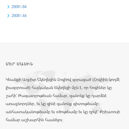
2009 \ 84
2008 \ 44
ՄԵՐ ՄԱՍԻՆ
Կեանքի Աղբիւր Եկեղեցին Հոգիով զօրացած (Հոգիին կողմէ
լիազօրուած) հայկական եկեղեցի մըն է, որ հոգիներ կը
շահի՝ Թագաւորութեան համար, զանոնք կը դարձնէ
առաջնորդներ, եւ կը զինէ զանոնք գիտութեամբ,
անհատականութեամբ եւ օծութեամբ եւ կը ղրկէ՝ Քրիստոսի
համար աշխարհին հասնելու: