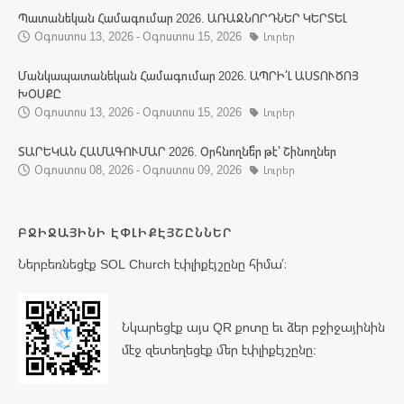
Պատանեկան Համագումար 2026. ԱՌԱՋՆՈՐԴՆԵՐ ԿԵՐՏԵԼ
Օգոստոս 13, 2026 - Օգոստոս 15, 2026
Լուրեր
Մանկապատանեկան Համագումար 2026. ԱՊՐԻ՛Լ ԱՍՏՈՒԾՈՅ
ԽՕՍՔԸ
Օգոստոս 13, 2026 - Օգոստոս 15, 2026
Լուրեր
ՏԱՐԵԿԱՆ ՀԱՄԱԳՈՒՄԱՐ 2026. Օրհնողնե՞ր թէ՝ Շինողներ
Օգոստոս 08, 2026 - Օգոստոս 09, 2026
Լուրեր
ԲՋԻՋԱՅԻՆԻ ԷՓԼԻՔԷՅՇԸՆՆԵՐ
Ներբեռնեցէք SOL Church էփլիքէյշընը հիմա՛։
Նկարեցէք այս QR քոտը եւ ձեր բջիջայինին
մէջ զետեղեցէք մեր էփլիքէյշընը: