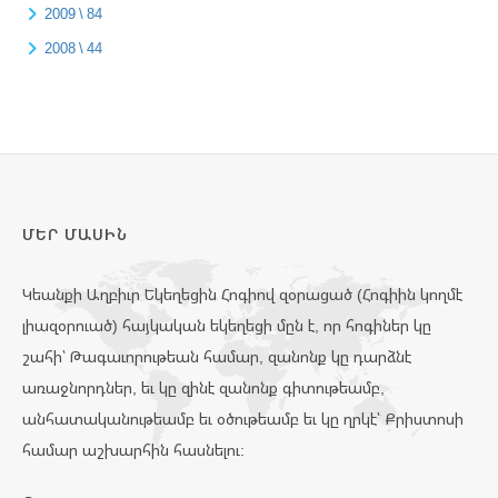
2009 \ 84
2008 \ 44
ՄԵՐ ՄԱՍԻՆ
Կեանքի Աղբիւր Եկեղեցին Հոգիով զօրացած (Հոգիին կողմէ
լիազօրուած) հայկական եկեղեցի մըն է, որ հոգիներ կը
շահի՝ Թագաւորութեան համար, զանոնք կը դարձնէ
առաջնորդներ, եւ կը զինէ զանոնք գիտութեամբ,
անհատականութեամբ եւ օծութեամբ եւ կը ղրկէ՝ Քրիստոսի
համար աշխարհին հասնելու: