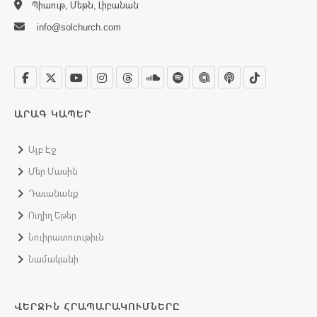
Պիաութ, Մեթն, Լիբանան
info@solchurch.com
ԱՐԱԳ ԿԱՊԵՐ
Այբ Էջ
Մեր Մասին
Դաւանանք
Ուղիղ Եթեր
Նուիրատուութիւն
Նամականի
ՎԵՐՋԻՆ ՀՐԱՊԱՐԱԿՈՒՄՆԵՐԸ