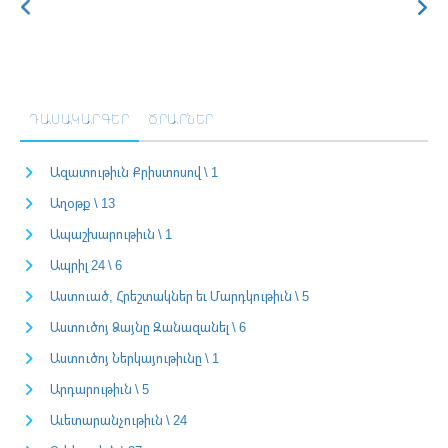
ԴԱՍԱԿԱՐԳԵՐ
ԾՐԱՐՆԵՐ
Ազատութիւն Քրիստոսով \ 1
Աղօթք \ 13
Ապաշխարութիւն \ 1
Ապրիլ 24 \ 6
Աստուած, Հրեշտակներ եւ Մարդկութիւն \ 5
Աստուծոյ Ձայնը Զանազանել \ 6
Աստուծոյ Ներկայութիւնը \ 1
Արդարութիւն \ 5
Աւետարանչութիւն \ 24