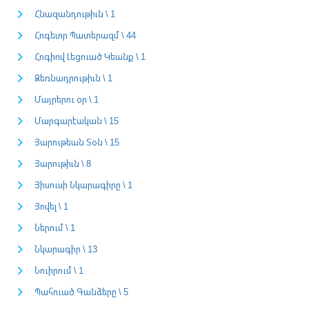
Հնազանդութիւն \ 1
Հոգեւոր Պատերազմ \ 44
Հոգիով Լեցուած Կեանք \ 1
Ձեռնադրութիւն \ 1
Մայրերու օր \ 1
Մարգարէական \ 15
Յարութեան Տօն \ 15
Յարութիւն \ 8
Յիսուսի Նկարագիրը \ 1
Յովել \ 1
Ներում \ 1
Նկարագիր \ 13
Նուիրում \ 1
Պահուած Գանձերը \ 5