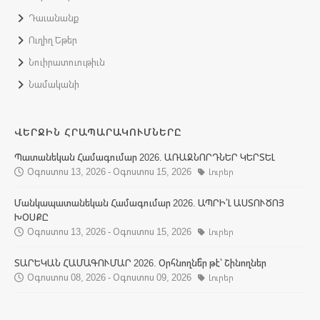
Դաւանանք
Ուղիղ Եթեր
Նուիրատուութիւն
Նամականի
ՎԵՐՋԻՆ ՀՐԱՊԱՐԱԿՈՒՄՆԵՐԸ
Պատանեկան Համագումար 2026. ԱՌԱՋՆՈՐԴՆԵՐ ԿԵՐՏԵԼ
Օգոստոս 13, 2026 - Օգոստոս 15, 2026
Լուրեր
Մանկապատանեկան Համագումար 2026. ԱՊՐԻ՛Լ ԱՍՏՈՒԾՈՅ
ԽՕՍՔԸ
Օգոստոս 13, 2026 - Օգոստոս 15, 2026
Լուրեր
ՏԱՐԵԿԱՆ ՀԱՄԱԳՈՒՄԱՐ 2026. Օրհնողնե՞ր թէ՝ Շինողներ
Օգոստոս 08, 2026 - Օգոստոս 09, 2026
Լուրեր