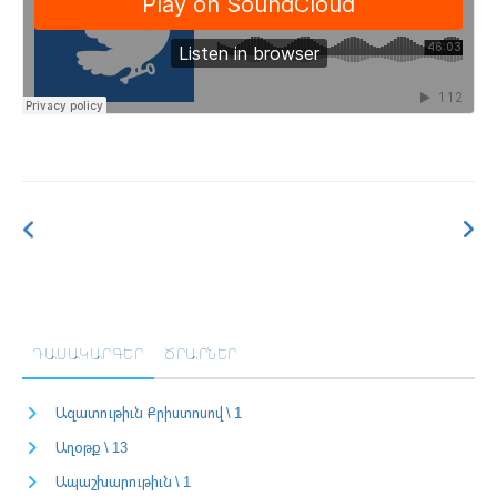
ԴԱՍԱԿԱՐԳԵՐ
ԾՐԱՐՆԵՐ
Ազատութիւն Քրիստոսով \ 1
Աղօթք \ 13
Ապաշխարութիւն \ 1