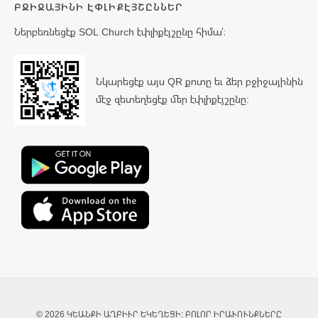
ԲՋԻՋԱՅԻՆԻ ԷՓԼԻՔԷՅՇԸՆՆԵՐ
Ներբեռնեցէք SOL Church էփլիքէյշընը հիմա՛։
Նկարեցէք այս QR քոտը եւ ձեր բջիջայինին
մէջ զետեղեցէք մեր էփլիքէյշընը:
© 2026 ԿԵԱՆՔԻ ԱՂԲԻՒՐ ԵԿԵՂԵՑԻ: ԲՈԼՈՐ ԻՐԱՒՈՒՆՔՆԵՐԸ