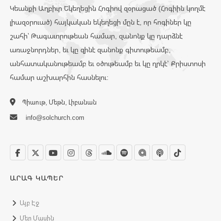
Կեանքի Աղբիւր Եկեղեցին Հոգիով զօրացած (Հոգիին կողմէ
լիազօրուած) հայկական եկեղեցի մըն է, որ հոգիներ կը
շահի՝ Թագաւորութեան համար, զանոնք կը դարձնէ
առաջնորդներ, եւ կը զինէ զանոնք գիտութեամբ,
անհատականութեամբ եւ օծութեամբ եւ կը ղրկէ՝ Քրիստոսի
համար աշխարհին հասնելու:
Պիաութ, Մեթն, Լիբանան
info@solchurch.com
ԱՐԱԳ ԿԱՊԵՐ
Այբ Էջ
Մեր Մասին