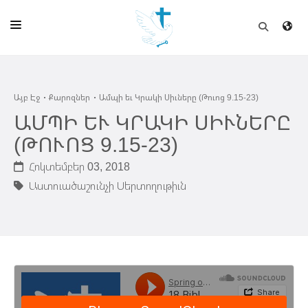
ԱՅԲ ԷՋ
Այբ Էջ
Քարոզներ
Ամպի եւ Կրակի Սիւները (Թուոց 9.15-23)
ԵԿԵՂԵՑԻ
ԱՄՊԻ ԵՒ ԿՐԱԿԻ ՍԻՒՆԵՐԸ
ՈՒՂԻՂ
(ԹՈՒՈՑ 9.15-23)
ԴՊՐՈՑ
Հոկտեմբեր 03, 2018
Աստուածաշունչի Սերտողութիւն
ՀՐԱՊԱՐԱԿՈՒՄՆԵՐ
ՆՈՒԻՐԱՏՈՒՈՒԹԻՒՆ
ԾՐԱԳԻՐՆԵՐ ԵՒ ՓՈՏՔԱՍԹՆԵՐ
ՇԻՆԱՐԱՐՈՒԹԻՒՆ
ՆԱՄԱԿԱՆԻ