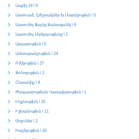
Ապրիլ 24 \ 6
Աստուած, Հրեշտակներ եւ Մարդկութիւն \ 5
Աստուծոյ Ձայնը Զանազանել \ 6
Աստուծոյ Ներկայութիւնը \ 1
Արդարութիւն \ 5
Աւետարանչութիւն \ 24
Բժշկութիւն \ 27
Զոհողութիւն \ 1
Ընտանիք \ 9
Թագաւորութեան Կառավարութիւն \ 1
Ինքնութիւն \ 10
Իշխանութիւն \ 11
Լեզուներ \ 2
Խաչելութիւն \ 16